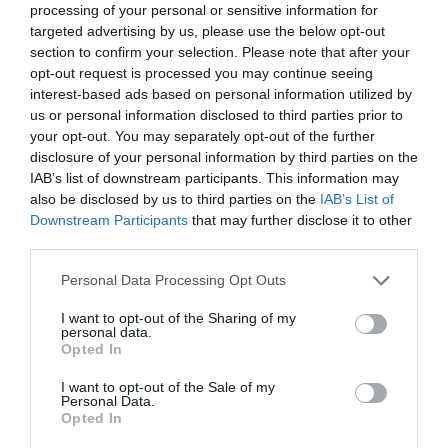
2ªP
processing of your personal or sensitive information for
targeted advertising by us, please use the below opt-out
section to confirm your selection. Please note that after your
5-1 Salvador André
4'
opt-out request is processed you may continue seeing
Timeout CH
2ªP
interest-based ads based on personal information utilized by
Carvalhos
us or personal information disclosed to third parties prior to
your opt-out. You may separately opt-out of the further
Cartão azul Tiago
7'
disclosure of your personal information by third parties on the
Livre direto falhado
Belchior
2ªP
IAB’s list of downstream participants. This information may
Salvador André
also be disclosed by us to third parties on the
IAB’s List of
Defesa de livre direto
Downstream Participants
that may further disclose it to other
André Almeida ®
third parties.
Cartão azul Ricardo
Personal Data Processing Opt Outs
8'
Geitoeira
2ªP
I want to opt-out of the Sharing of my
Advertência verbal
personal data.
Rúben Sousa "Rubinho"
Opted In
Cartão azul (jogo
I want to opt-out of the Sale of my
parado) Rúben Sousa
Personal Data.
Opted In
"Rubinho"
Advertência verbal