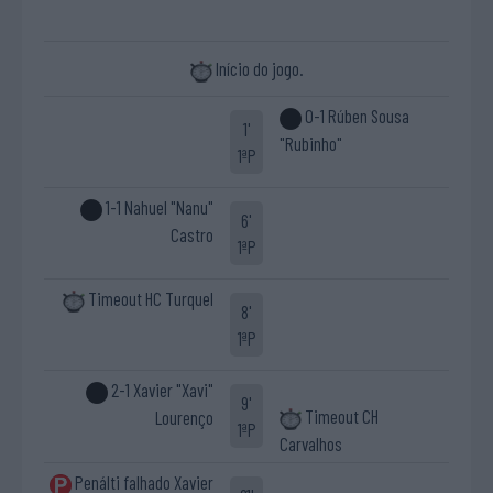
Início do jogo.
0-1 Rúben Sousa
1'
"Rubinho"
1ªP
1-1 Nahuel "Nanu"
6'
Castro
1ªP
Timeout HC Turquel
8'
1ªP
2-1 Xavier "Xavi"
9'
Timeout CH
Lourenço
1ªP
Carvalhos
Penálti falhado Xavier