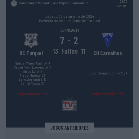
21:00
Campeonato Placard - Fase Regular
- Jornada 13
06 JANEIRO
sábado 06 de janeiro de 2024
Pavilhão do Hóquei Clube de Turquel
JORNADA 13
7
2
-
13
Faltas
11
HC Turquel
CH Carvalhos
Nahuel "Nanu" Castro (1)
Xavier "Xavi" Lourenço (1)
Vasco Luís (1)
Rúben Sousa "Rubinho" (2)
Tiago Mateus (2)
Salvador André (1)
Daniel Passos (1)
Diogo Almeida ® (2)
André Almeida ® (7)
JOGOS ANTERIORES