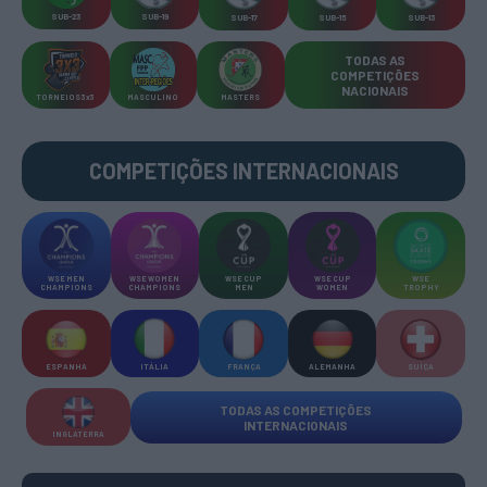
SUB-23
SUB-19
SUB-17
SUB-15
SUB-13
TODAS AS
COMPETIÇÕES
NACIONAIS
TORNEIOS 3x3
MASCULINO
MASTERS
COMPETIÇÕES INTERNACIONAIS
WSE MEN
WSE WOMEN
WSE CUP
WSE CUP
WSE
CHAMPIONS
CHAMPIONS
MEN
WOMEN
TROPHY
ESPANHA
ITÁLIA
FRANÇA
ALEMANHA
SUÍÇA
TODAS AS COMPETIÇÕES
INTERNACIONAIS
INGLATERRA