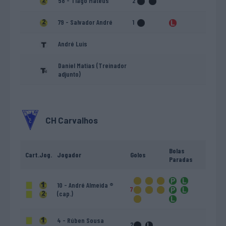
58 - Tiago Mateus
2
79 - Salvador André
1
André Luís
Daniel Matias (Treinador
adjunto)
CH Carvalhos
Bolas
Cart.
Jog.
Jogador
Golos
Paradas
10 - André Almeida ®
7
(cap.)
4 - Rúben Sousa
2