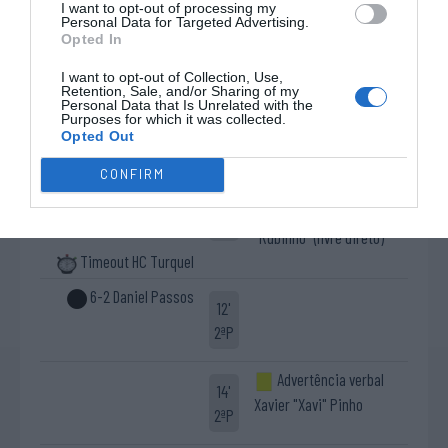
I want to opt-out of processing my
André Almeida ®
Personal Data for Targeted Advertising.
Opted In
Cartão azul Xavier
9'
I want to opt-out of Collection, Use,
Livre direto falhado
"Xavi" Lourenço
2ªP
Retention, Sale, and/or Sharing of my
Albano Martinazzo
Personal Data that Is Unrelated with the
Purposes for which it was collected.
Defesa de livre direto
Opted Out
Diogo Almeida ®
CONFIRM
10ª falta de HC
10'
5-2 Rúben Sousa
Turquel
2ªP
"Rubinho" (livre direto)
Timeout HC Turquel
6-2 Daniel Passos
12'
2ªP
Advertência verbal
14'
Xavier "Xavi" Pinho
2ªP