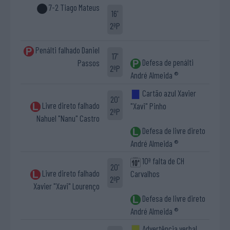
7-2 Tiago Mateus
16'
2ªP
Penálti falhado Daniel
17'
Defesa de penálti
Passos
2ªP
André Almeida ®
Cartão azul Xavier
20'
Livre direto falhado
"Xavi" Pinho
2ªP
Nahuel "Nanu" Castro
Defesa de livre direto
André Almeida ®
10ª falta de CH
20'
Livre direto falhado
Carvalhos
2ªP
Xavier "Xavi" Lourenço
Defesa de livre direto
André Almeida ®
Advertência verbal