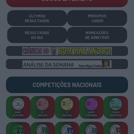
ÚLTIMOS
PRÓXIMOS
RESULTADOS
JOGOS
RESULTADOS
NOMEAÇÕES
DO DIA
DE ÁRBITROS
COMPETIÇÕES
NACIONAIS
CAMP
.
2ª
3ª
CAMP
.
TAÇAS
PLACARD
DIVISÃO
DIVISÃO
FEMININO
DIVERSAS