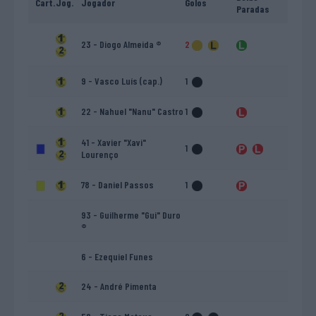
Cart.
Jog.
Jogador
Golos
Paradas
23 - Diogo Almeida ®
2
9 - Vasco Luís (cap.)
1
22 - Nahuel "Nanu" Castro
1
41 - Xavier "Xavi"
1
Lourenço
78 - Daniel Passos
1
93 - Guilherme "Gui" Duro
®
6 - Ezequiel Funes
24 - André Pimenta