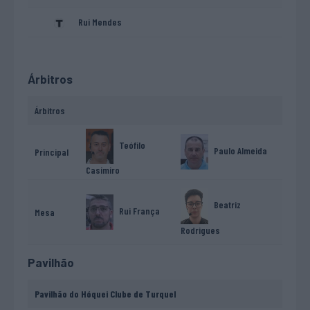
Rui Mendes
Árbitros
Árbitros
Teófilo
Paulo Almeida
Principal
Casimiro
Beatriz
Rui França
Mesa
Rodrigues
Pavilhão
Pavilhão do Hóquei Clube de Turquel