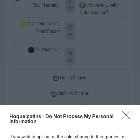
21'
Defesa de penálti
"Xavi" Lourenço
1ªP
André Almeida ®
Advertência verbal
22'
Daniel Passos
1ªP
3-1 Vasco Luís
24'
1ªP
Fim da 1ª parte.
Início da 2ª parte.
Advertência verbal
3'
André Almeida ®
Hoqueipatins -
Do Not Process My Personal
2ªP
Information
4-1 Tiago Mateus
3'
If you wish to opt-out of the sale, sharing to third parties, or