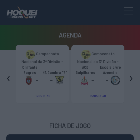
AGENDA
Campeonato
Campeonato
Skate Italia
onal da 3ª Divisão -
Nacional da 3ª Divisão -
Trophy Girone “D”
Zona Norte “B”
Zona Norte “B”
fante
ACD
Escola Livre
Puma
‹
›
gres
HA Cambra "B"
Gulpilhares
Azeméis
HC Castiglione
Viareg
-
-
-
-
-
-
15/05 18:30
15/05 18:30
19/09 18:00
FICHA DE JOGO