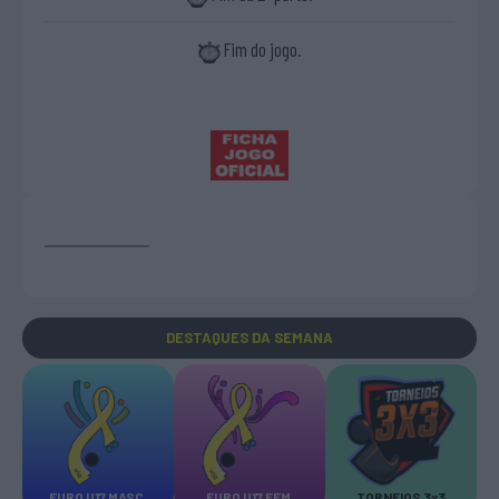
Fim do jogo.
DESTAQUES
DA SEMANA
EURO U17 MASC.
EURO U17 FEM.
TORNEIOS 3x3