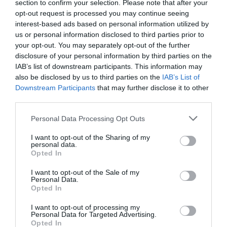
section to confirm your selection. Please note that after your
Acevedo ®
opt-out request is processed you may continue seeing
interest-based ads based on personal information utilized by
Fim da 1ª parte.
us or personal information disclosed to third parties prior to
your opt-out. You may separately opt-out of the further
Início da 2ª parte.
disclosure of your personal information by third parties on the
IAB’s list of downstream participants. This information may
Timeout Riba d'Ave
also be disclosed by us to third parties on the
IAB’s List of
5'
HC
Downstream Participants
that may further disclose it to other
2ªP
third parties.
10ª falta de OC
Personal Data Processing Opt Outs
7'
Livre direto falhado
Barcelos
2ªP
I want to opt-out of the Sharing of my
Pedro Silva
personal data.
Defesa de livre direto
Opted In
Constantino "Conti"
I want to opt-out of the Sale of my
Acevedo ®
Personal Data.
Opted In
10ª falta de Riba d'Ave
10'
I want to opt-out of processing my
Livre direto falhado
HC
2ªP
Personal Data for Targeted Advertising.
Luís Querido
Opted In