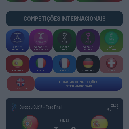
COMPETIÇÕES INTERNACIONAIS
WSE MEN
WSE WOMEN
WSE CUP
WSE CUP
WSE
CHAMPIONS
CHAMPIONS
MEN
WOMEN
TROPHY
ESPANHA
ITÁLIA
FRANÇA
ALEMANHA
SUÍÇA
TODAS AS COMPETIÇÕES
INTERNACIONAIS
INGLATERRA
21:30
Europeu Sub17 - Fase Final
25 JULHO
FINAL