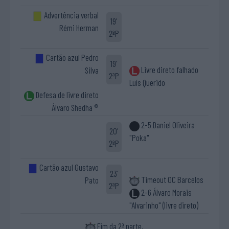
Advertência verbal
19'
Rémi Herman
2ªP
Cartão azul Pedro
19'
Livre direto falhado
Silva
2ªP
Luís Querido
Defesa de livre direto
Álvaro Shedha ®
2-5 Daniel Oliveira
20'
"Poka"
2ªP
Cartão azul Gustavo
23'
Timeout OC Barcelos
Pato
2ªP
2-6 Álvaro Morais
"Alvarinho" (livre direto)
Fim da 2ª parte.