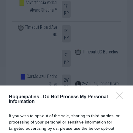
Advertência verbal
17'
Álvaro Shedha ®
1ªP
Timeout Riba d'Ave
18'
HC
1ªP
Timeout OC Barcelos
21'
1ªP
Cartão azul Pedro
24'
2-2 Luís Querido (livre
Silva
1ªP
direto)
Hoqueipatins -
Do Not Process My Personal
Cartão azul Miguel
Information
25'
Livre direto falhado
Vieira "Vieirinha"
1ªP
Rémi Herman
If you wish to opt-out of the sale, sharing to third parties, or
Defesa de livre direto
processing of your personal or sensitive information for
targeted advertising by us, please use the below opt-out
Constantino "Conti"