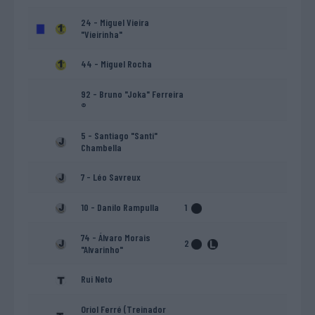
24 - Miguel Vieira
"Vieirinha"
44 - Miguel Rocha
92 - Bruno "Joka" Ferreira
®
5 - Santiago "Santi"
Chambella
7 - Léo Savreux
10 - Danilo Rampulla
1
74 - Álvaro Morais
2
"Alvarinho"
Rui Neto
Oriol Ferré (Treinador