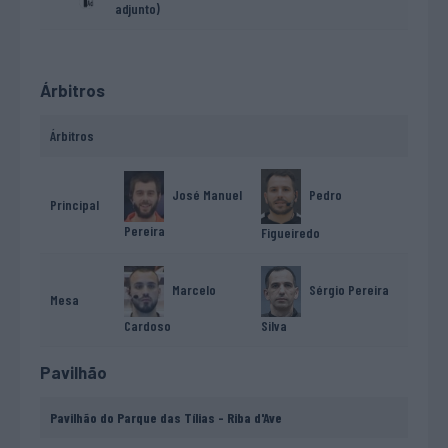
adjunto)
Árbitros
Árbitros
Pedro
José Manuel
Principal
Pereira
Figueiredo
Marcelo
Sérgio Pereira
Mesa
Cardoso
Silva
Pavilhão
Pavilhão do Parque das Tílias - Riba d'Ave