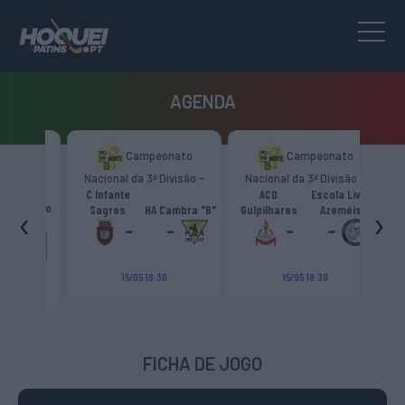
AGENDA
to
Campeonato
Campeonato
são -
Nacional da 3ª Divisão -
Nacional da 3ª Divisão -
T
CR
Zona Norte “B”
Zona Norte “B”
C Infante
ACD
Escola Livre
gueiro
‹
›
Sagres
HA Cambra "B"
Gulpilhares
Azeméis
HC Cas
ouga
-
-
-
-
15/05 18:30
15/05 18:30
FICHA DE JOGO