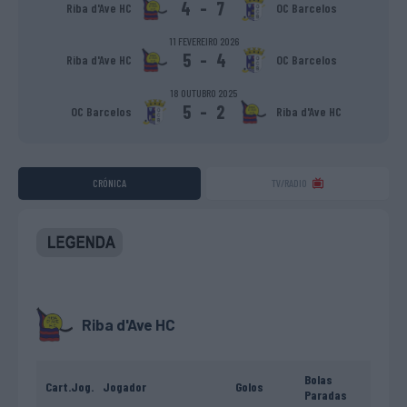
4
-
7
Riba d'Ave HC
OC Barcelos
11 FEVEREIRO 2026
5
-
4
Riba d'Ave HC
OC Barcelos
18 OUTUBRO 2025
5
-
2
OC Barcelos
Riba d'Ave HC
CRÓNICA
TV/RADIO
Riba d'Ave HC
Bolas
Cart.
Jog.
Jogador
Golos
Paradas