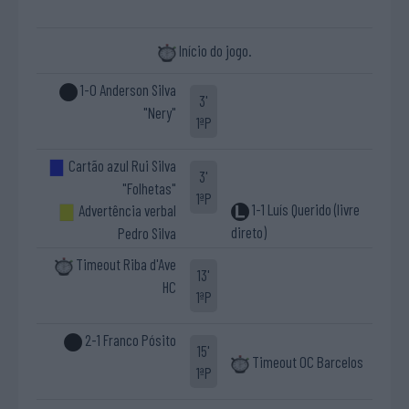
Início do jogo.
1-0 Anderson Silva
3'
"Nery"
1ªP
Cartão azul Rui Silva
3'
"Folhetas"
1ªP
1-1 Luís Querido (livre
Advertência verbal
direto)
Pedro Silva
Timeout Riba d'Ave
13'
HC
1ªP
2-1 Franco Pósito
15'
Timeout OC Barcelos
1ªP