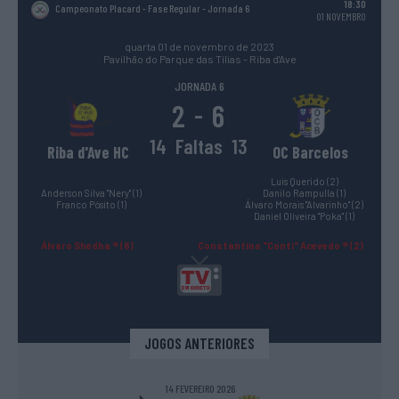
18:30
Campeonato Placard - Fase Regular
- Jornada 6
01 NOVEMBRO
quarta 01 de novembro de 2023
Pavilhão do Parque das Tílias - Riba d'Ave
JORNADA 6
2
6
-
14
Faltas
13
Riba d'Ave HC
OC Barcelos
Luís Querido (2)
Anderson Silva "Nery" (1)
Danilo Rampulla (1)
Franco Pósito (1)
Álvaro Morais "Alvarinho" (2)
Daniel Oliveira "Poka" (1)
Álvaro Shedha ® (6)
Constantino "Conti" Acevedo ® (2)
JOGOS ANTERIORES
14 FEVEREIRO 2026