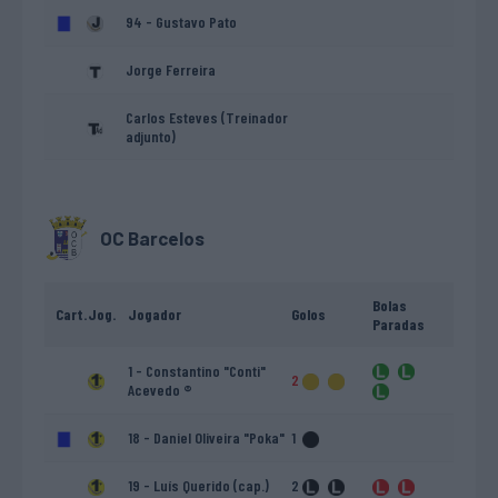
94 - Gustavo Pato
Jorge Ferreira
Carlos Esteves (Treinador
adjunto)
OC Barcelos
Bolas
Cart.
Jog.
Jogador
Golos
Paradas
1 - Constantino "Conti"
2
Acevedo ®
18 - Daniel Oliveira "Poka"
1
19 - Luís Querido (cap.)
2