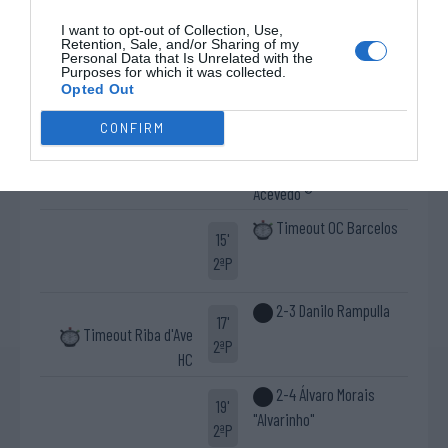
Defesa de livre direto
I want to opt-out of Collection, Use,
Álvaro Shedha ®
Retention, Sale, and/or Sharing of my
Personal Data that Is Unrelated with the
Cartão azul Daniel
Purposes for which it was collected.
11'
Opted Out
Livre direto falhado
Oliveira "Poka"
2ªP
Pedro Silva
CONFIRM
Defesa de livre direto
Constantino "Conti"
Acevedo ®
Timeout OC Barcelos
15'
2ªP
2-3 Danilo Rampulla
17'
Timeout Riba d'Ave
2ªP
HC
2-4 Álvaro Morais
19'
"Alvarinho"
2ªP