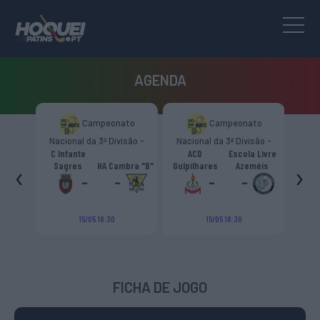
AGENDA
to
Campeonato
Campeonato
são -
Nacional da 3ª Divisão -
Nacional da 3ª Divisão -
T
CR
Zona Norte “B”
Zona Norte “B”
C Infante
ACD
Escola Livre
gueiro
‹
›
Sagres
HA Cambra "B"
Gulpilhares
Azeméis
HC Cas
ouga
-
-
-
-
15/05 18:30
15/05 18:30
FICHA DE JOGO