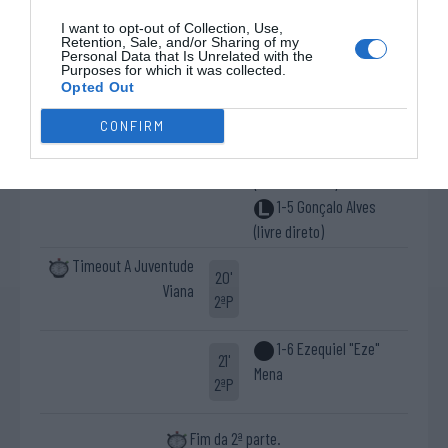
1-4 José "Rafa" Costa
I want to opt-out of Collection, Use,
13'
Retention, Sale, and/or Sharing of my
Timeout FC Porto
Personal Data that Is Unrelated with the
2ªP
Purposes for which it was collected.
Opted Out
10ª falta de A
17'
CONFIRM
Livre direto falhado
Juventude Viana
2ªP
Gonçalo Alves
(GR moveu-se)
1-5 Gonçalo Alves
(livre direto)
Timeout A Juventude
20'
Viana
2ªP
1-6 Ezequiel "Eze"
21'
Mena
2ªP
Fim da 2ª parte.