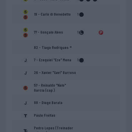
19 - Carlo di Benedetto
1
77 - Gonçalo Alves
1
82 - Tiago Rodrigues ®
7 - Ezequiel "Eze" Mena
1
26 - Xavier "Xavi" Barroso
57 - Reinaldo "Nalo"
Garcia (cap.)
88 - Diogo Barata
Paulo Freitas
Pedro Lopes (Treinador