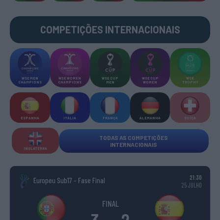
COMPETIÇÕES INTERNACIONAIS
WSE MEN
WSE WOMEN
WSE CUP
WSE CUP
WSE
CHAMPIONS
CHAMPIONS
MEN
WOMEN
TROPHY
ESPANHA
ITÁLIA
FRANÇA
ALEMANHA
SUÍÇA
TODAS AS COMPETIÇÕES
INTERNACIONAIS
INGLATERRA
21:30
Europeu Sub17 - Fase Final
25 JULHO
FINAL
3
2
-