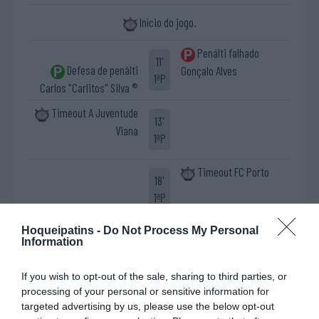
Início do jogo.
Penálti falhado
11'
Defesa de penálti
Gonçalo Alves
1ªP
Carlos "Carlitos" Silva ®
Timeout A Juventude
13'
Viana
1ªP
Timeout FC Porto
18'
1ªP
Timeout A Juventude
Hoqueipatins -
Do Not Process My Personal
20'
Information
Viana
1ªP
If you wish to opt-out of the sale, sharing to third parties, or
0-1 José "Rafa" Costa
processing of your personal or sensitive information for
23'
targeted advertising by us, please use the below opt-out
1ªP