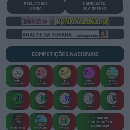
RESULTADOS
NOMEAÇÕES
DO DIA
DE ÁRBITROS
COMPETIÇÕES
NACIONAIS
CAMP
.
2ª
3ª
CAMP
.
TAÇAS
PLACARD
DIVISÃO
DIVISÃO
FEMININO
DIVERSAS
SUB-23
SUB-19
SUB-17
SUB-15
SUB-13
TODAS AS
COMPETIÇÕES
NACIONAIS
TORNEIOS 3x3
MASCULINO
MASTERS