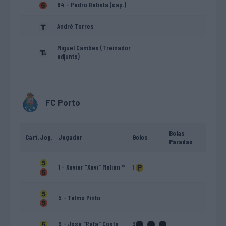
84 - Pedro Batista (cap.)
André Torres
Miguel Camões (Treinador
adjunto)
FC Porto
Bolas
Cart.
Jog.
Jogador
Golos
Paradas
1 - Xavier "Xavi" Malián ®
1
5 - Telmo Pinto
9 - José "Rafa" Costa
3