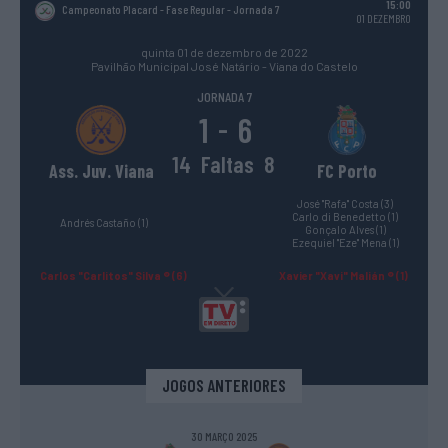
15:00
Campeonato Placard - Fase Regular
- Jornada 7
01 DEZEMBRO
quinta 01 de dezembro de 2022
Pavilhão Municipal José Natário - Viana do Castelo
JORNADA 7
1
6
-
14
Faltas
8
Ass. Juv. Viana
FC Porto
José "Rafa" Costa (3)
Carlo di Benedetto (1)
Andrés Castaño (1)
Gonçalo Alves (1)
Ezequiel "Eze" Mena (1)
Carlos "Carlitos" Silva ® (6)
Xavier "Xavi" Malián ® (1)
JOGOS ANTERIORES
30 MARÇO 2025