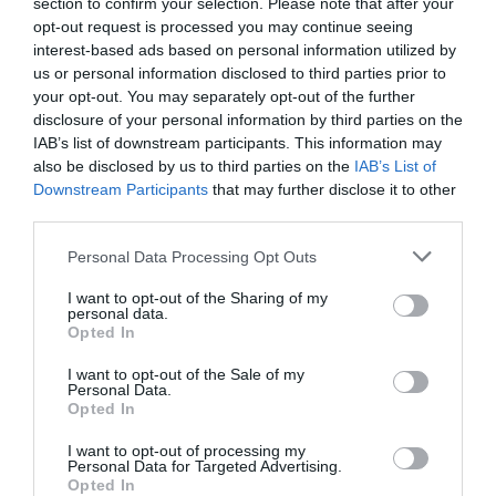
section to confirm your selection. Please note that after your
opt-out request is processed you may continue seeing
interest-based ads based on personal information utilized by
Fim da 1ª parte.
us or personal information disclosed to third parties prior to
your opt-out. You may separately opt-out of the further
Início da 2ª parte.
disclosure of your personal information by third parties on the
IAB’s list of downstream participants. This information may
0-2 Carlo di
also be disclosed by us to third parties on the
IAB’s List of
3'
Benedetto
Downstream Participants
that may further disclose it to other
2ªP
third parties.
1-2 Andrés Castaño
Personal Data Processing Opt Outs
3'
(penálti)
2ªP
I want to opt-out of the Sharing of my
personal data.
Opted In
Timeout A Juventude
8'
Viana
I want to opt-out of the Sale of my
2ªP
Personal Data.
Opted In
1-3 José "Rafa" Costa
12'
I want to opt-out of processing my
Personal Data for Targeted Advertising.
2ªP
Opted In