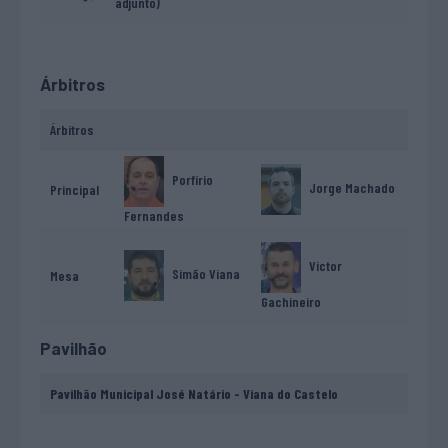
adjunto)
Árbitros
Árbitros
Porfírio
Jorge Machado
Principal
Fernandes
Victor
Simão Viana
Mesa
Gachineiro
Pavilhão
Pavilhão Municipal José Natário - Viana do Castelo