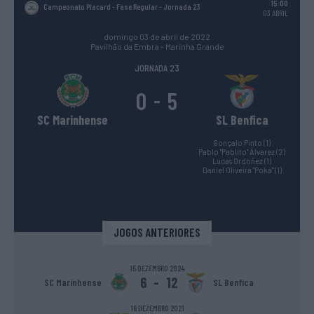
15:00
Campeonato Placard - Fase Regular
- Jornada 23
03 ABRIL
domingo 03 de abril de 2022
Pavilhão da Embra - Marinha Grande
JORNADA 23
0
5
-
SC Marinhense
SL Benfica
Gonçalo Pinto (1)
Pablo "Pablito" Álvarez (2)
Lucas Ordoñez (1)
Daniel Oliveira "Poka" (1)
JOGOS ANTERIORES
15 DEZEMBRO 2024
6
-
12
SC Marinhense
SL Benfica
16 DEZEMBRO 2021