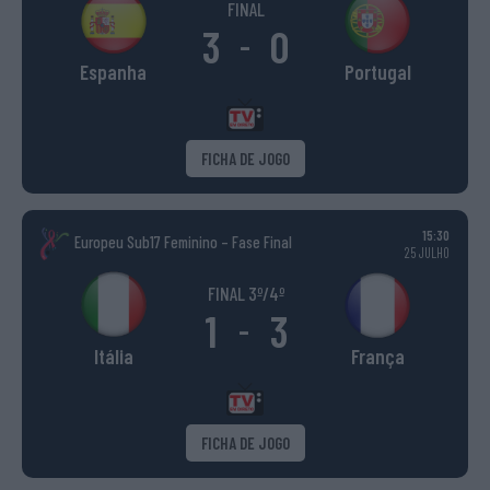
FINAL
3
0
-
Espanha
Portugal
FICHA DE JOGO
15:30
Europeu Sub17 Feminino – Fase Final
25 JULHO
FINAL 3º/4º
1
3
-
Itália
França
FICHA DE JOGO