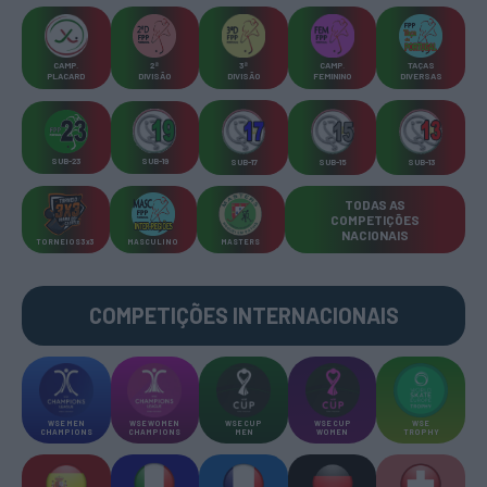
CAMP
.
2ª
3ª
CAMP
.
TAÇAS
PLACARD
DIVISÃO
DIVISÃO
FEMININO
DIVERSAS
SUB-23
SUB-19
SUB-17
SUB-15
SUB-13
TODAS AS
COMPETIÇÕES
NACIONAIS
TORNEIOS 3x3
MASCULINO
MASTERS
COMPETIÇÕES INTERNACIONAIS
WSE MEN
WSE WOMEN
WSE CUP
WSE CUP
WSE
CHAMPIONS
CHAMPIONS
MEN
WOMEN
TROPHY