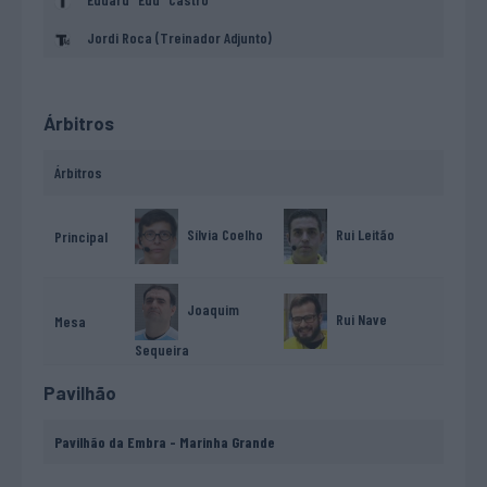
Jordi Roca (Treinador Adjunto)
Árbitros
Árbitros
Sílvia Coelho
Rui Leitão
Principal
Joaquim
Rui Nave
Mesa
Sequeira
Pavilhão
Pavilhão da Embra - Marinha Grande