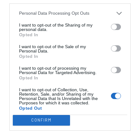
third parties.
Golo de Daniel Oliveira
Personal Data Processing Opt Outs
14'
"Poka", SL Benfica
2ªP
I want to opt-out of the Sharing of my
personal data.
Opted In
Advertência verbal
17'
para Gonçalo Pinto, SL
I want to opt-out of the Sale of my
2ªP
Personal Data.
Benfica
Opted In
Timeout pedido por
17'
I want to opt-out of processing my
SL Benfica
Personal Data for Targeted Advertising.
2ªP
Opted In
I want to opt-out of Collection, Use,
Timeout pedido por
22'
Retention, Sale, and/or Sharing of my
SC Marinhense
Personal Data that Is Unrelated with the
2ªP
Purposes for which it was collected.
Opted Out
Fim da 2ª parte.
CONFIRM
Fim do jogo.