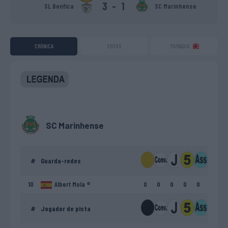
3
-
1
SL Benfica
SC Marinhense
CRÓNICA
FOTOS
TV/RADIO
SC Marinhense
#
Guarda-redes
10
Albert Mola ®
0
0
0
0
0
#
Jogador de pista