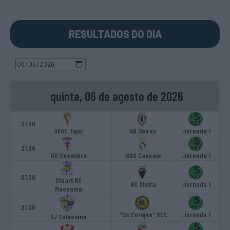
RESULTADOS DO DIA
quinta, 06 de agosto de 2026
21:30
APAC Tojal
AD Oeiras
Jornada 1
21:30
GD Sesimbra
GDS Cascais
Jornada 1
21:30
Stuart HC
HC Sintra
Jornada 1
Massamá
21:30
"Os Corujas" GCC
Jornada 1
AJ Salesiana