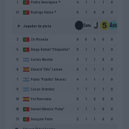
1
Pedro Henriques ®
4
1
1
1
0
21
Rodrigo Vieira ®
0
1
0
0
0
#
Jogador de pista
3
Zé Miranda
0
0
0
0
0
4
Diogo Rafael “Chiquinho”
0
1
1
1
0
5
Carlos Nicolía
3
1
1
0
0
6
Eduard “Edu” Lamas
0
1
1
1
0
7
Pablo “Pablito” Álvarez
4
1
1
1
0
9
Lucas Ordoñez
1
1
1
1
0
10
Pol Manrubia
0
1
0
0
0
18
Daniel Oliveira “Poka”
1
1
1
0
0
71
Gonçalo Pinto
2
1
1
0
0
Eduard "Edu" Castro