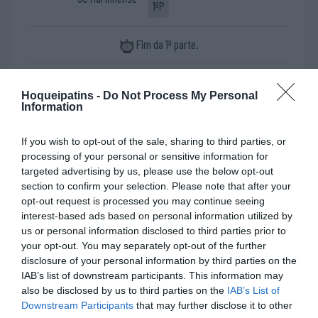
1ªP
Fim da 1ª parte.
Início da 2ª parte.
Hoqueipatins -
Do Not Process My Personal
Information
Golo de Lucas
4'
Ordoñez, SL Benfica
2ªP
If you wish to opt-out of the sale, sharing to third parties, or
processing of your personal or sensitive information for
Golo de Pablo
targeted advertising by us, please use the below opt-out
7'
"Pablito" Álvarez, SL
section to confirm your selection. Please note that after your
2ªP
opt-out request is processed you may continue seeing
Benfica
interest-based ads based on personal information utilized by
Timeout pedido por
us or personal information disclosed to third parties prior to
7'
SC Marinhense
your opt-out. You may separately opt-out of the further
2ªP
disclosure of your personal information by third parties on the
IAB’s list of downstream participants. This information may
Timeout pedido por
also be disclosed by us to third parties on the
IAB’s List of
11'
SL Benfica
Downstream Participants
that may further disclose it to other
2ªP