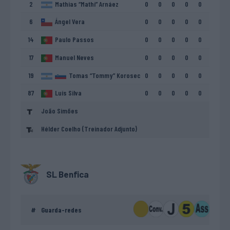
2
Mathias “Mathi” Arnáez
0
0
0
0
0
6
Ángel Vera
0
0
0
0
0
14
Paulo Passos
0
0
0
0
0
17
Manuel Neves
0
0
0
0
0
19
Tomas “Tommy” Korosec
0
0
0
0
0
87
Luís Silva
0
0
0
0
0
João Simões
Hélder Coelho (Treinador Adjunto)
SL Benfica
#
Guarda-redes