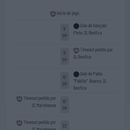
Início do jogo.
Golo de Gonçalo
9'
Pinto, SL Benfica
1ªP
Timeout pedido por
11'
SL Benfica
1ªP
Golo de Pablo
15'
"Pablito" Álvarez, SL
1ªP
Benfica
Timeout pedido por
15'
SC Marinhense
1ªP
Timeout pedido por
22'
SC Marinhense