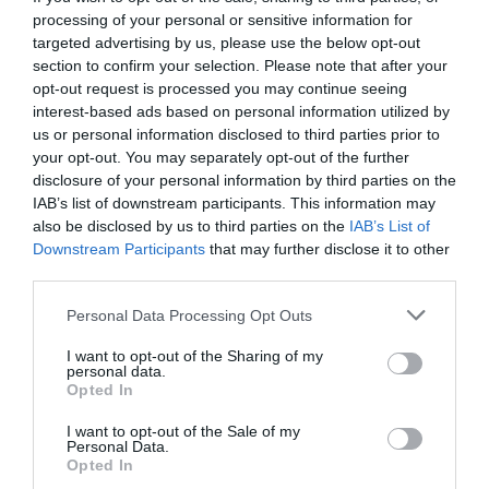
processing of your personal or sensitive information for
Golo de Penálti de
4'
targeted advertising by us, please use the below opt-out
Luís Querido, OC Barcelos
2ªP
section to confirm your selection. Please note that after your
opt-out request is processed you may continue seeing
Advertência verbal
interest-based ads based on personal information utilized by
12'
us or personal information disclosed to third parties prior to
para André Girão ®,
2ªP
your opt-out. You may separately opt-out of the further
Sporting CP
disclosure of your personal information by third parties on the
Cartão azul para João
IAB’s list of downstream participants. This information may
13'
also be disclosed by us to third parties on the
IAB’s List of
Souto, Sporting CP
2ªP
Downstream Participants
that may further disclose it to other
third parties.
Golo de livre direto de
13'
Personal Data Processing Opt Outs
Darío Giménez, OC
2ªP
Barcelos
I want to opt-out of the Sharing of my
personal data.
Advertência verbal
Opted In
15'
para André Centeno, OC
2ªP
I want to opt-out of the Sale of my
Barcelos
Personal Data.
Opted In
Penálti falhado por