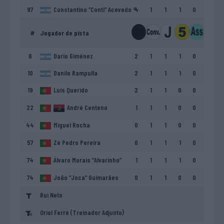
97
Constantino “Conti” Acevedo ®
4
1
1
1
0
#
Jogador de pista
6
Darío Giménez
2
1
1
1
0
10
Danilo Rampulla
2
1
1
1
0
19
Luís Querido
2
1
1
0
0
22
André Centeno
1
1
1
0
0
44
Miguel Rocha
0
1
1
0
0
57
Zé Pedro Pereira
0
1
1
1
0
74
Álvaro Morais “Alvarinho”
1
1
1
1
0
74
João “Joca” Guimarães
0
1
1
0
0
Rui Neto
Oriol Ferré (Treinador Adjunto)