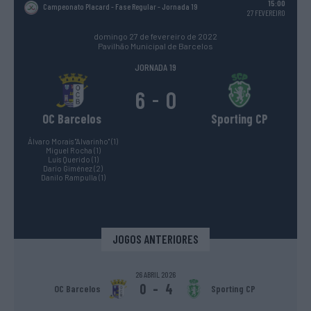
15:00
Campeonato Placard - Fase Regular
- Jornada 19
27 FEVEREIRO
domingo 27 de fevereiro de 2022
Pavilhão Municipal de Barcelos
JORNADA 19
6
0
-
OC Barcelos
Sporting CP
Álvaro Morais "Alvarinho" (1)
Miguel Rocha (1)
Luís Querido (1)
Darío Giménez (2)
Danilo Rampulla (1)
JOGOS ANTERIORES
26 ABRIL 2026
0
-
4
OC Barcelos
Sporting CP