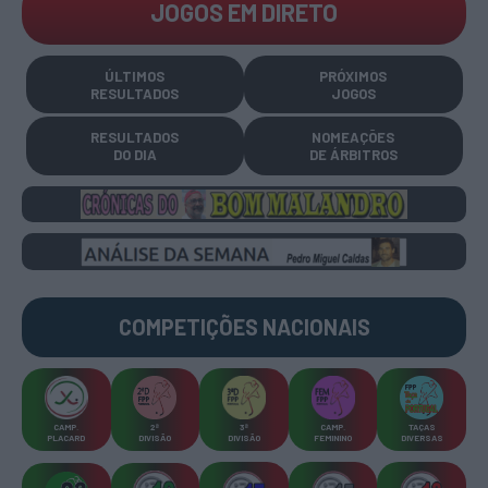
JOGOS EM DIRETO
ÚLTIMOS
PRÓXIMOS
RESULTADOS
JOGOS
RESULTADOS
NOMEAÇÕES
DO DIA
DE ÁRBITROS
COMPETIÇÕES
NACIONAIS
CAMP
.
2ª
3ª
CAMP
.
TAÇAS
PLACARD
DIVISÃO
DIVISÃO
FEMININO
DIVERSAS