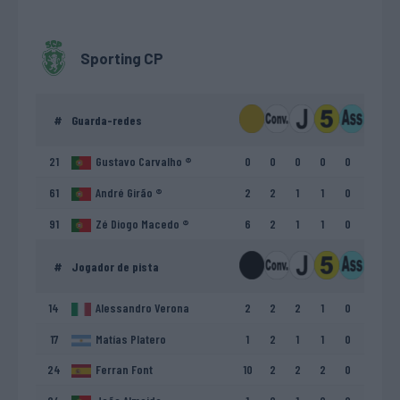
Sporting CP
#
Guarda-redes
21
Gustavo Carvalho ®
0
0
0
0
0
61
André Girão ®
2
2
1
1
0
91
Zé Diogo Macedo ®
6
2
1
1
0
#
Jogador de pista
14
Alessandro Verona
2
2
2
1
0
17
Matías Platero
1
2
1
1
0
24
Ferran Font
10
2
2
2
0