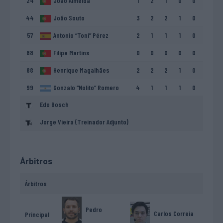
24
João Almeida
1
2
1
0
0
44
João Souto
3
2
2
1
0
57
Antonio “Toni” Pérez
2
1
1
1
0
88
Filipe Martins
0
0
0
0
0
88
Henrique Magalhães
2
2
2
1
0
99
Gonzalo “Nolito” Romero
4
1
1
1
0
Edo Bosch
Jorge Vieira (Treinador Adjunto)
Árbitros
Árbitros
Pedro
Carlos Correia
Principal