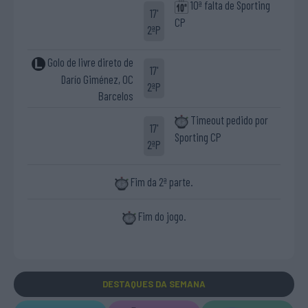
10ª falta de Sporting
17'
CP
2ªP
Golo de livre direto de
17'
Darío Giménez, OC
2ªP
Barcelos
Timeout pedido por
17'
Sporting CP
2ªP
Fim da 2ª parte.
Fim do jogo.
DESTAQUES
DA SEMANA