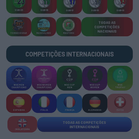
SUB-23
SUB-19
SUB-17
SUB-15
SUB-13
TODAS AS
COMPETIÇÕES
NACIONAIS
TORNEIOS 3x3
MASCULINO
MASTERS
COMPETIÇÕES INTERNACIONAIS
WSE MEN
WSE WOMEN
WSE CUP
WSE CUP
WSE
CHAMPIONS
CHAMPIONS
MEN
WOMEN
TROPHY
ESPANHA
ITÁLIA
FRANÇA
ALEMANHA
SUÍÇA
TODAS AS COMPETIÇÕES
INTERNACIONAIS
INGLATERRA