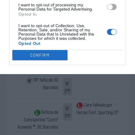
15'
Defesa de penálti de
Ferran Font, Sporting CP
I want to opt-out of processing my
2ªP
Personal Data for Targeted Advertising.
Constantino "Conti"
Opted In
Acevedo ®, OC Barcelos
I want to opt-out of Collection, Use,
Timeout pedido por
Retention, Sale, and/or Sharing of my
15'
Personal Data that Is Unrelated with the
OC Barcelos
Purposes for which it was collected.
2ªP
Opted Out
Golo de Danilo
CONFIRM
16'
Rampulla, OC Barcelos
2ªP
10ª falta de OC
16'
Barcelos
2ªP
Livre falhado por
16'
Defesa de
Ferran Font, Sporting CP
2ªP
Constantino "Conti"
Acevedo ®, OC Barcelos