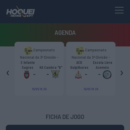
AGENDA
mpeonato
Campeonato
Skate Italia
a 3ª Divisão -
Nacional da 3ª Divisão -
Trophy Girone “D”
Norte “B”
Zona Norte “B”
ACD
Escola Livre
Pumas
‹
›
HA Cambra "B"
Gulpilhares
Azeméis
HC Castiglione
Viareggio
-
-
-
-
-
5 18:30
15/05 18:30
19/09 18:00
FICHA DE JOGO