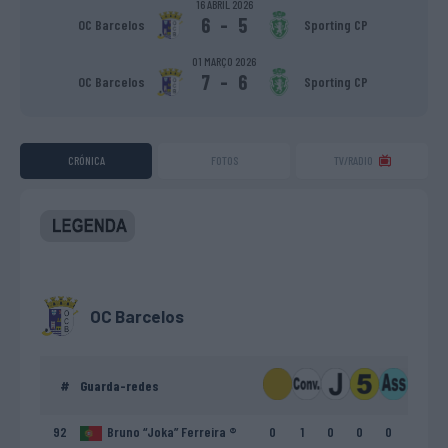
16 ABRIL 2026
6
-
5
OC Barcelos
Sporting CP
01 MARÇO 2026
7
-
6
OC Barcelos
Sporting CP
CRÓNICA
FOTOS
TV/RADIO
OC Barcelos
#
Guarda-redes
92
Bruno “Joka” Ferreira ®
0
1
0
0
0