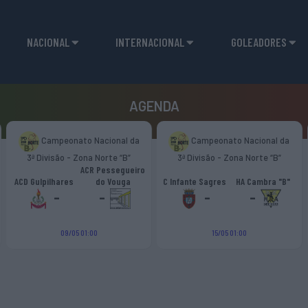
NACIONAL
INTERNACIONAL
GOLEADORES
AGENDA
Campeonato Nacional da
Campeonato Nacional da
3ª Divisão - Zona Norte “B”
3ª Divisão - Zona Norte “B”
ACR Pessegueiro
ACD Gulpilhares
do Vouga
C Infante Sagres
HA Cambra "B"
-
-
-
-
09/05 01:00
15/05 01:00