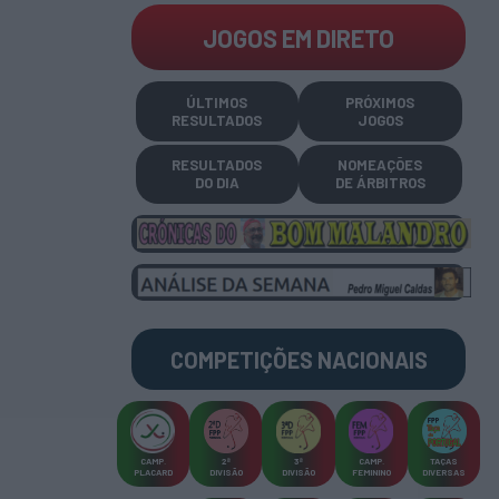
JOGOS EM DIRETO
ÚLTIMOS
PRÓXIMOS
RESULTADOS
JOGOS
RESULTADOS
NOMEAÇÕES
DO DIA
DE ÁRBITROS
COMPETIÇÕES
NACIONAIS
CAMP
.
2ª
3ª
CAMP
.
TAÇAS
PLACARD
DIVISÃO
DIVISÃO
FEMININO
DIVERSAS