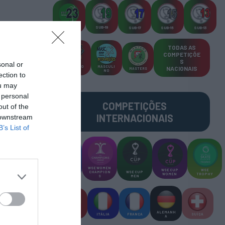
SUB-23
SUB-19
SUB-17
SUB-15
SUB-13
TODAS AS
COMPETIÇÕE
S
sonal or
TORNEIO
MASCULI
NACIONAIS
MASTERS
S 3x3
NO
ection to
ou may
 personal
COMPETIÇÕES
out of the
INTERNACIONAIS
 downstream
B’s List of
WSE MEN
WSE WOMEN
WSE CUP
WSE
CHAMPION
CHAMPION
WSE CUP
WOMEN
TROPHY
S
S
MEN
ALEMANH
ESPANHA
ITÁLIA
FRANÇA
SUÍÇA
A