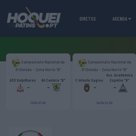
DIRETOS
AGENDA
Campeonato Nacional da
Campeonato Nacional da
3ª Divisão - Zona Norte “B”
3ª Divisão - Zona Norte “B”
Ass. Académica
‹
ACD Gulpilhares
HA Cambra "B"
C Infante Sagres
Espinho "B"
-
-
-
-
17/04 01:00
24/04 01:00