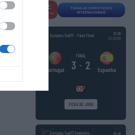
TODAS AS COMPETIÇÕES
INTERNACIONAIS
INGLATERR
A
21:30
Europeu Sub17 - Fase Final
25 JULHO
FINAL
3
2
-
Espanha
Portugal
FICHA DE JOGO
Europeu Sub17 Feminino –
19:30