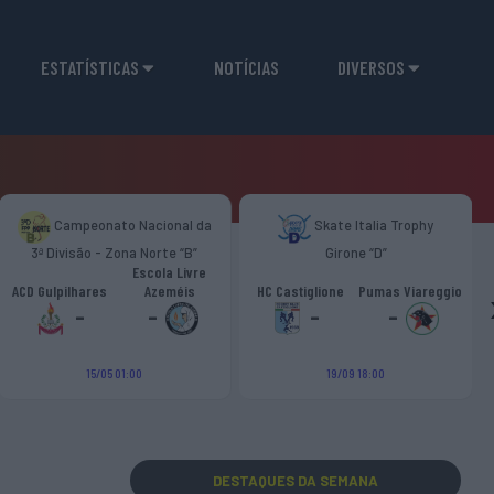
ESTATÍSTICAS
NOTÍCIAS
DIVERSOS
Campeonato Nacional da
Skate Italia Trophy
3ª Divisão - Zona Norte “B”
Girone “D”
Escola Livre
ACD Gulpilhares
Azeméis
HC Castiglione
Pumas Viareggio
-
-
-
-
15/05 01:00
19/09 18:00
DESTAQUES
DA SEMANA