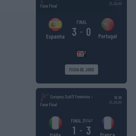
25 JULHO
Fase Final
FINAL
3
0
-
Portugal
Espanha
FICHA DE JOGO
Europeu Sub17 Feminino –
15:30
25 JULHO
Fase Final
FINAL 3º/4º
1
3
-
França
Itália