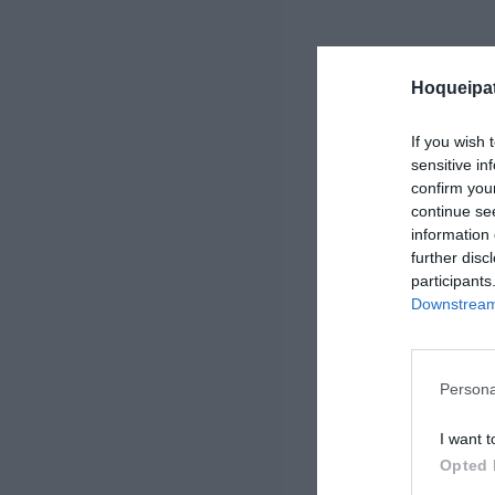
Hoqueipat
If you wish 
sensitive in
confirm you
continue se
information 
further disc
participants
Downstream 
Persona
I want t
Opted 