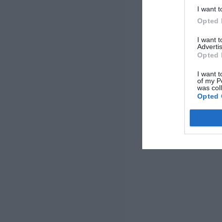
I want t
Opted 
I want 
Advertis
Opted 
I want t
of my P
was col
Opted 