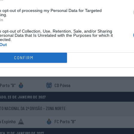
to opt-out of processing my Personal Data for Targeted
A Cambra
FC Porto "B"
ing.
In
O, 06 DE FEVEREIRO DE 2027
o opt-out of Collection, Use, Retention, Sale, and/or Sharing
ersonal Data that Is Unrelated with the Purposes for which it
 NACIONAL DA 2ª DIVISÃO - ZONA NORTE
lected.
Out
icense AC
FC Porto "B"
CONFIRM
A, 02 DE FEVEREIRO DE 2027
 NACIONAL DA 2ª DIVISÃO - ZONA NORTE
Porto "B"
CD Póvoa
DO, 23 DE JANEIRO DE 2027
 NACIONAL DA 2ª DIVISÃO - ZONA NORTE
a Espinho
FC Porto "B"
ÇA, 12 DE JANEIRO DE 2027