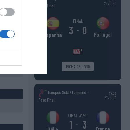
25 JULHO
Fase Final
FINAL
3
0
-
Portugal
Espanha
FICHA DE JOGO
Europeu Sub17 Feminino –
15:30
25 JULHO
Fase Final
FINAL 3º/4º
1
3
-
França
Itália