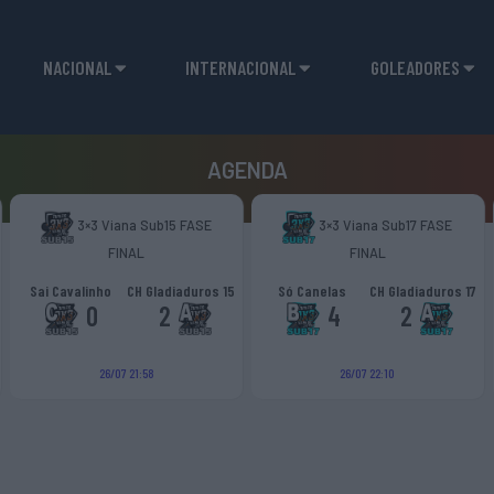
NACIONAL
INTERNACIONAL
GOLEADORES
AGENDA
3×3 Viana Sub15 FASE
3×3 Viana Sub17 FASE
FINAL
FINAL
Sai Cavalinho
CH Gladiaduros 15
Só Canelas
CH Gladiaduros 17
0
2
4
2
26/07 21:58
26/07 22:10