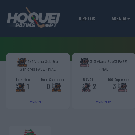
DIRETOS
AGENDA
3x3 Viana Sub19 a
3×3 Viana Sub13 FASE
Seniores FASE FINAL
FINAL
‹
Teikirise
Real Suciedad
UDV26
100 Espinhas
1
0
2
3
26/07 21:35
26/07 21:47