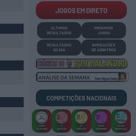
JOGOS EM DIRETO
ÚLTIMOS
PRÓXIMOS
RESULTADOS
JOGOS
RESULTADOS
NOMEAÇÕES
DO DIA
DE ÁRBITROS
COMPETIÇÕES
NACIONAIS
CAMP
.
2ª
3ª
CAMP
.
TAÇAS
PLACARD
DIVISÃO
DIVISÃO
FEMININO
DIVERSAS