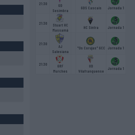
21:30
GD
GDS Cascais
Jornada 1
Sesimbra
21:30
Stuart HC
HC Sintra
Jornada 1
Massamá
21:30
AJ
"Os Corujas" GCC
Jornada 1
Salesiana
21:30
GRF
UD
Jornada 1
Murches
Vilafranquense