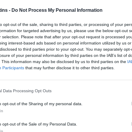
a Coimbra
FC Porto "B"
ins -
Do Not Process My Personal Information
RÇA, 09 DE MARÇO DE 2027
 NACIONAL DA 2ª DIVISÃO - ZONA NORTE
to opt-out of the sale, sharing to third parties, or processing of your per
formation for targeted advertising by us, please use the below opt-out s
r selection. Please note that after your opt-out request is processed y
Porto "B"
ADJ Vila Praia
eing interest-based ads based on personal information utilized by us or
DO, 27 DE FEVEREIRO DE 2027
disclosed to third parties prior to your opt-out. You may separately opt-
losure of your personal information by third parties on the IAB’s list of
 NACIONAL DA 2ª DIVISÃO - ZONA NORTE
. This information may also be disclosed by us to third parties on the
IA
Participants
that may further disclose it to other third parties.
Mealhada
FC Porto "B"
A, 23 DE FEVEREIRO DE 2027
l Data Processing Opt Outs
 NACIONAL DA 2ª DIVISÃO - ZONA NORTE
o opt-out of the Sharing of my personal data.
Porto "B"
CH Carvalhos
In
A, 09 DE FEVEREIRO DE 2027
o opt-out of the Sale of my Personal Data.
In
 NACIONAL DA 2ª DIVISÃO - ZONA NORTE