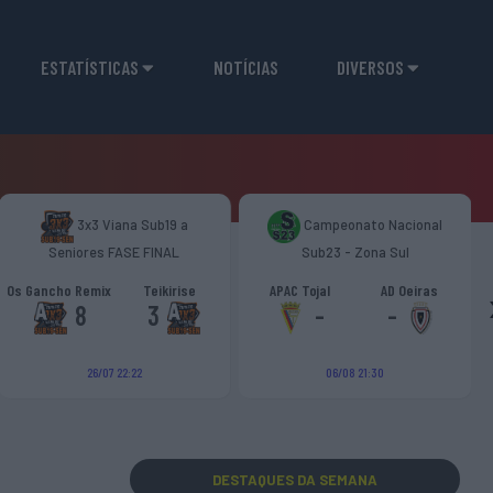
ESTATÍSTICAS
NOTÍCIAS
DIVERSOS
3x3 Viana Sub19 a
Campeonato Nacional
Seniores FASE FINAL
Sub23 - Zona Sul
Os Gancho Remix
Teikirise
APAC Tojal
AD Oeiras
8
3
-
-
26/07 22:22
06/08 21:30
DESTAQUES
DA SEMANA