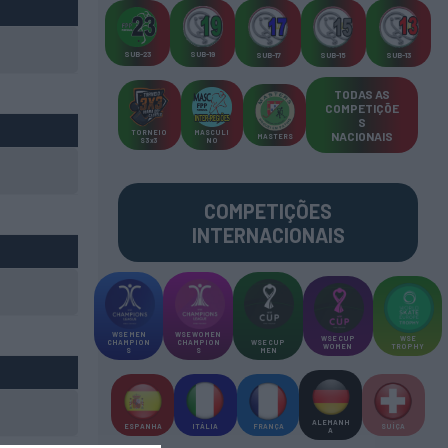
SUB-23
SUB-19
SUB-17
SUB-15
SUB-13
TODAS AS
COMPETIÇÕE
S
TORNEIO
MASCULI
NACIONAIS
MASTERS
S 3x3
NO
COMPETIÇÕES
INTERNACIONAIS
WSE MEN
WSE WOMEN
WSE CUP
WSE
CHAMPION
CHAMPION
WSE CUP
WOMEN
TROPHY
S
S
MEN
ALEMANH
ESPANHA
ITÁLIA
FRANÇA
SUÍÇA
A