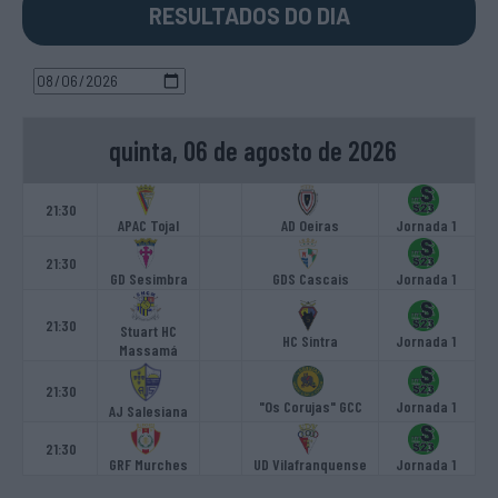
RESULTADOS DO DIA
quinta, 06 de agosto de 2026
21:30
APAC Tojal
AD Oeiras
Jornada 1
21:30
GD Sesimbra
GDS Cascais
Jornada 1
21:30
Stuart HC
HC Sintra
Jornada 1
Massamá
21:30
"Os Corujas" GCC
Jornada 1
AJ Salesiana
21:30
GRF Murches
UD Vilafranquense
Jornada 1