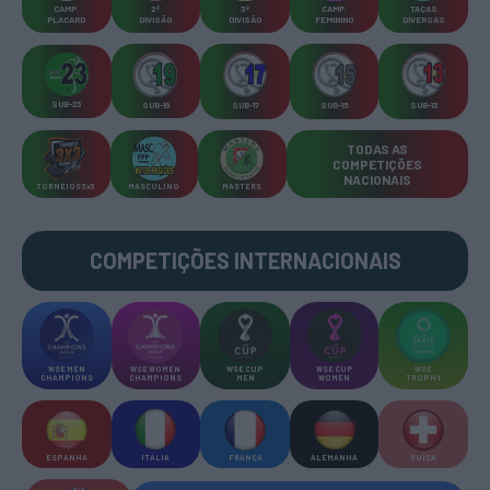
CAMP
.
2ª
3ª
CAMP
.
TAÇAS
PLACARD
DIVISÃO
DIVISÃO
FEMININO
DIVERSAS
SUB-23
SUB-19
SUB-17
SUB-15
SUB-13
TODAS AS
COMPETIÇÕES
NACIONAIS
TORNEIOS 3x3
MASCULINO
MASTERS
COMPETIÇÕES INTERNACIONAIS
WSE MEN
WSE WOMEN
WSE CUP
WSE CUP
WSE
CHAMPIONS
CHAMPIONS
MEN
WOMEN
TROPHY
ESPANHA
ITÁLIA
FRANÇA
ALEMANHA
SUÍÇA