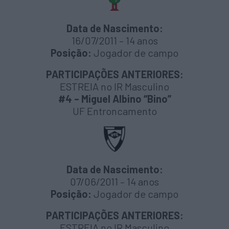
Data de Nascimento:
16/07/2011 – 14 anos
Posição:
Jogador de campo
PARTICIPAÇÕES ANTERIORES:
ESTREIA no IR Masculino
#4 – Miguel Albino “Bino”
UF Entroncamento
Data de Nascimento:
07/06/2011 – 14 anos
Posição:
Jogador de campo
PARTICIPAÇÕES ANTERIORES:
ESTREIA no IR Masculino