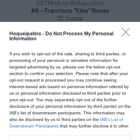
ESTREIA no IR Masculino
#8 – Francisco “Kiko” Nunes
SC Tomar
Hoqueipatins -
Do Not Process My Personal
Information
Data de Nascimento:
If you wish to opt-out of the sale, sharing to third parties, or
19/03/2011 – 15 anos
processing of your personal or sensitive information for
targeted advertising by us, please use the below opt-out
Posição:
Jogador de campo
section to confirm your selection. Please note that after your
opt-out request is processed you may continue seeing
PARTICIPAÇÕES ANTERIORES:
interest-based ads based on personal information utilized by
ESTREIA no IR Masculino
us or personal information disclosed to third parties prior to
your opt-out. You may separately opt-out of the further
disclosure of your personal information by third parties on the
#9 – Santiago “Santi” Pereira
IAB’s list of downstream participants. This information may
SC Tomar
also be disclosed by us to third parties on the
IAB’s List of
Downstream Participants
that may further disclose it to other
third parties.