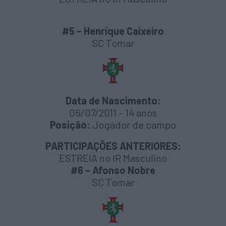
#5 – Henrique Caixeiro
SC Tomar
Data de Nascimento:
06/07/2011 – 14 anos
Posição:
Jogador de campo
PARTICIPAÇÕES ANTERIORES:
ESTREIA no IR Masculino
#6 – Afonso Nobre
SC Tomar