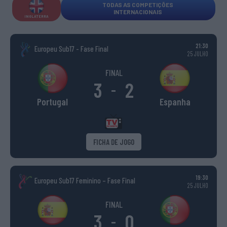
TODAS AS COMPETIÇÕES
INTERNACIONAIS
INGLATERRA
21:30
Europeu Sub17 - Fase Final
25 JULHO
FINAL
3
2
-
Portugal
Espanha
FICHA DE JOGO
19:30
Europeu Sub17 Feminino – Fase Final
25 JULHO
FINAL
3
0
-