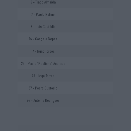
6 – Tiago Almeida
7 – Paulo Rufino
8 – Luís Custódio
14 – Gonçalo Torpes
17 – Nuno Torpes
25 – Paulo “Paulinho” Andrade
78 – Iago Torres
87 – Pedro Custódio
94 – António Rodrigues