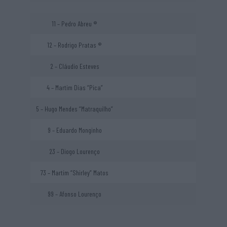
11 – Pedro Abreu ®
12 – Rodrigo Pratas ®
2 – Cláudio Esteves
4 – Martim Dias “Pica”
5 – Hugo Mendes “Matraquilho”
9 – Eduardo Monginho
23 – Diogo Lourenço
73 – Martim “Shirley” Matos
99 – Afonso Lourenço