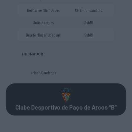
Guilherme “Gui” Jesus
UF Entroncamento
João Marques
Sub19
Duarte “Duda” Joaquim
Sub19
TREINADOR
Nelson Chorincas
Clube Desportivo de Paço de Arcos “B”