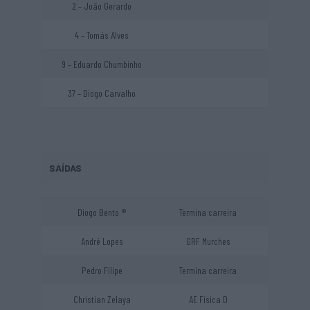
2 – João Gerardo
4 – Tomás Alves
9 – Eduardo Chumbinho
37 – Diogo Carvalho
SAÍDAS
Diogo Bento ®
Termina carreira
André Lopes
GRF Murches
Pedro Filipe
Termina carreira
Christian Zelaya
AE Física D