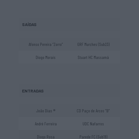
SAÍDAS
Afonso Pereira “Zorro”
GRF Murches (Sub23)
Diogo Morais
Stuart HC Massamá
ENTRADAS
João Dias ®
CD Paço de Arcos “B”
André Ferreira
UDC Nafarros
Diogo Rosa
Parede FC (Sub19)