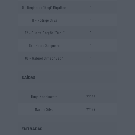
9 – Reginaldo “Regi” Migalhas
?
11 – Rodrigo Silva
?
22 – Duarte Garção “Dudu”
?
87 – Pedro Salgueiro
?
89 – Gabriel Simão “Gabi”
?
SAÍDAS
Hugo Nascimento
?????
Martim Silva
?????
ENTRADAS