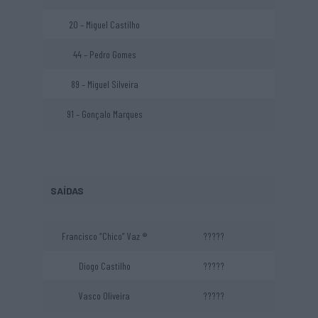
20 – Miguel Castilho
44 – Pedro Gomes
89 – Miguel Silveira
91 – Gonçalo Marques
SAÍDAS
Francisco “Chico” Vaz ®
?????
Diogo Castilho
?????
Vasco Oliveira
?????