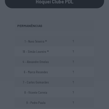
Hóquei Clube PDL
PERMANÊNCIAS
1 – Nuno Teixeira ®
?
18 – Simão Loureiro ®
?
4 – Alexandre Ornelas
?
6 – Marco Resendes
?
7 – Carlos Guimarães
?
8 – Vicente Correia
?
9 – Pedro Paula
?