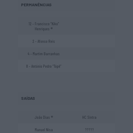
PERMANÊNCIAS
12 – Francisco “Kiko”
Henriques ®
2 – Afonso Reis
4 – Martim Barranhas
8 – António Pedro “Tópê”
SAÍDAS
João Dias ®
HC Sintra
Manuel Nisa
?????