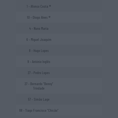
1 – Afonso Costa ®
10 – Diogo Alves ®
4 – Nuno Maria
6 – Miguel Joaquim
8 – Hugo Lopes
9 – António Inglês
27 – Pedro Lopes
27 – Bernardo “Benny”
Trindade
57 – Simão Lage
88 – Tiago Francisco “Chicão”