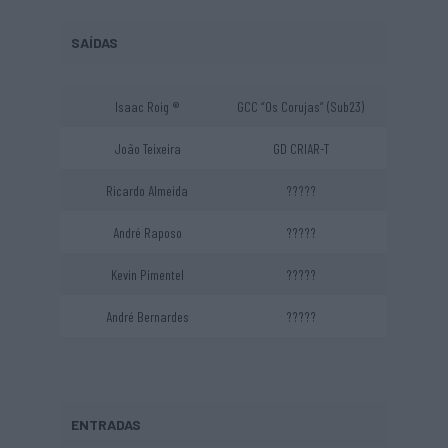
SAÍDAS
Isaac Roig ®
GCC “Os Corujas” (Sub23)
João Teixeira
GD CRIAR-T
Ricardo Almeida
?????
André Raposo
?????
Kevin Pimentel
?????
André Bernardes
?????
ENTRADAS