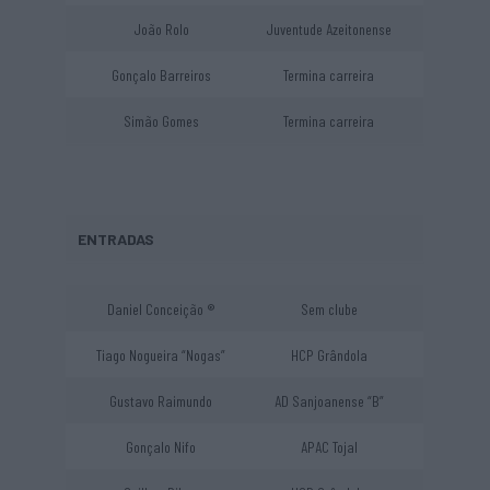
João Rolo
Juventude Azeitonense
Gonçalo Barreiros
Termina carreira
Simão Gomes
Termina carreira
ENTRADAS
Daniel Conceição ®
Sem clube
Tiago Nogueira “Nogas”
HCP Grândola
Gustavo Raimundo
AD Sanjoanense “B”
Gonçalo Nifo
APAC Tojal