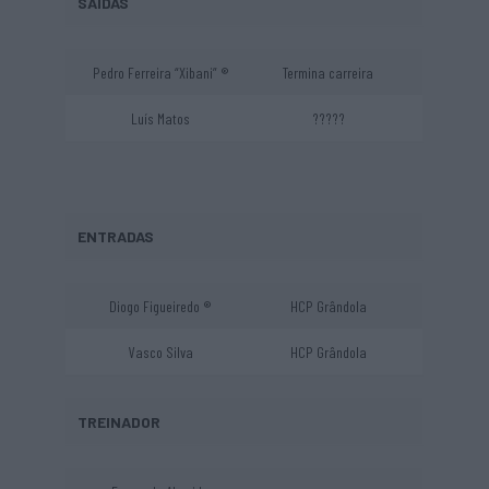
SAÍDAS
Pedro Ferreira “Xibani” ®
Termina carreira
Luís Matos
?????
ENTRADAS
Diogo Figueiredo ®
HCP Grândola
Vasco Silva
HCP Grândola
TREINADOR