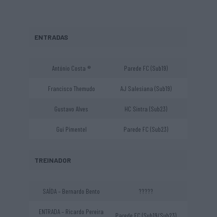
ENTRADAS
António Costa ®
Parede FC (Sub19)
Francisco Themudo
AJ Salesiana (Sub19)
Gustavo Alves
HC Sintra (Sub23)
Gui Pimentel
Parede FC (Sub23)
TREINADOR
SAÍDA – Bernardo Bento
?????
ENTRADA – Ricardo Pereira
Parede FC (Sub19/Sub23)