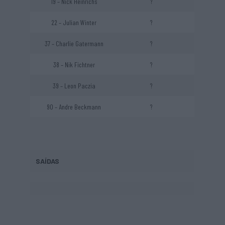
19 – Nick Heinrichs
?
22 – Julian Winter
?
37 – Charlie Gatermann
?
38 – Nik Fichtner
?
39 – Leon Paczia
?
90 – Andre Beckmann
?
SAÍDAS