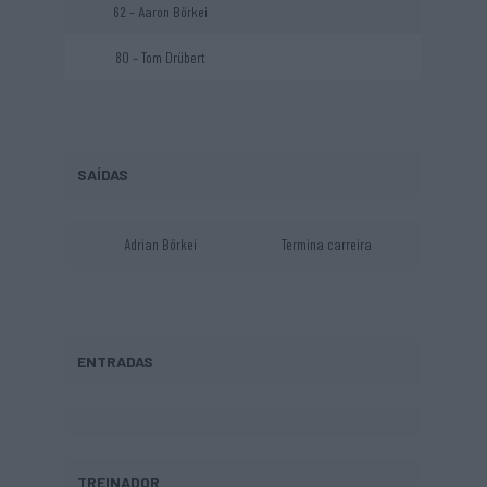
62 – Aaron Börkei
80 – Tom Drübert
SAÍDAS
Adrian Börkei
Termina carreira
ENTRADAS
TREINADOR