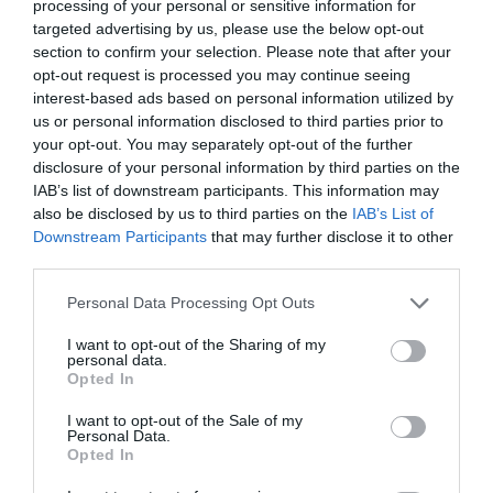
processing of your personal or sensitive information for
targeted advertising by us, please use the below opt-out
1 – Yannik Hinz ®
?
section to confirm your selection. Please note that after your
opt-out request is processed you may continue seeing
17 – Ben Kessens ®
?
interest-based ads based on personal information utilized by
us or personal information disclosed to third parties prior to
20 – Leon Gabriel ®
?
your opt-out. You may separately opt-out of the further
disclosure of your personal information by third parties on the
2 – Lennard Peters
?
IAB’s list of downstream participants. This information may
also be disclosed by us to third parties on the
IAB’s List of
4 – Paul Ronge
?
Downstream Participants
that may further disclose it to other
third parties.
6 – Joel Halek
?
Personal Data Processing Opt Outs
7 – Leonard Schmidt
?
I want to opt-out of the Sharing of my
personal data.
8 – Eric Krämer
?
Opted In
9 – Henry Kulmer
?
I want to opt-out of the Sale of my
Personal Data.
Opted In
21 – Gustav Rempke
?