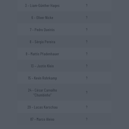
3 – Liam-Günther Hages
?
6 – Oliver Nicke
?
7 – Pedro Queirós
?
8 – Sérgio Pereira
?
9 – Mattis Pfadenhauer
?
13 – Justin Klein
?
15 – Kevin Rohrkamp
?
24 – César Carvalho
?
“Chumbinho”
29 – Lucas Karschau
?
87 – Marco Aleixo
?