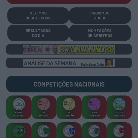
ÚLTIMOS
PRÓXIMOS
RESULTADOS
JOGOS
RESULTADOS
NOMEAÇÕES
DO DIA
DE ÁRBITROS
COMPETIÇÕES
NACIONAIS
CAMP
.
2ª
3ª
CAMP
.
TAÇAS
PLACARD
DIVISÃO
DIVISÃO
FEMININO
DIVERSAS