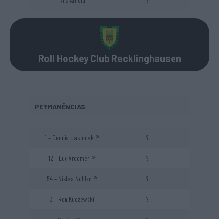
Nils Arnold
?
Roll Hockey Club Recklinghausen
PERMANÊNCIAS
1 – Dennis Jakubiak ®
?
12 – Luc Vroomen ®
?
54 – Niklas Nohlen ®
?
3 – Ron Kuczewski
?