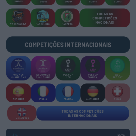
SUB-23
SUB-19
SUB-17
SUB-15
SUB-13
TODAS AS
COMPETIÇÕES
NACIONAIS
TORNEIOS 3x3
MASCULINO
MASTERS
COMPETIÇÕES INTERNACIONAIS
WSE MEN
WSE WOMEN
WSE CUP
WSE CUP
WSE
CHAMPIONS
CHAMPIONS
MEN
WOMEN
TROPHY
ESPANHA
ITÁLIA
FRANÇA
ALEMANHA
SUÍÇA
TODAS AS COMPETIÇÕES
INTERNACIONAIS
INGLATERRA
21:30