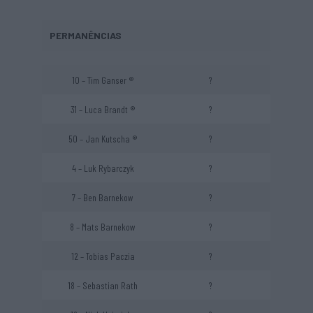
PERMANÊNCIAS
10 – Tim Ganser ®
?
31 – Luca Brandt ®
?
50 – Jan Kutscha ®
?
4 – Luk Rybarczyk
?
7 – Ben Barnekow
?
8 – Mats Barnekow
?
12 – Tobias Paczia
?
18 – Sebastian Rath
?