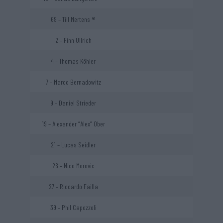
69 – Till Mertens ®
2 – Finn Ullrich
4 – Thomas Köhler
7 – Marco Bernadowitz
9 – Daniel Strieder
19 – Alexander “Alex” Ober
21 – Lucas Seidler
26 – Nico Morovic
27 – Riccardo Failla
39 – Phil Capozzoli