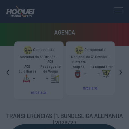
AGENDA
to
Campeonato
Campeonato
são -
Nacional da 3ª Divisão -
Nacional da 3ª Divisão -
Naci
s.
ACR
Zona Norte “B”
Zona Norte “B”
C Infante
A
émica
ACD
Pessegueiro
‹
›
Sagres
HA Cambra "B"
Gulp
o "B"
Gulpilhares
do Vouga
-
-
-
-
15/05 18:30
09/05 18:30
TRANSFERÊNCIAS | 1. BUNDESLIGA ALEMANHA
| 2026/27