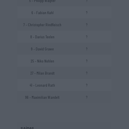
5 – Philipp Wagner
?
6 – Fabian Kahl
?
7 – Christopher Rindfleisch
?
8 – Darius Teelen
?
9 – David Grawe
?
25 – Niko Nohlen
?
27 – Milan Brandt
?
41 – Leonard Rath
?
96 – Maximilian Wandelt
?
SAÍDAS