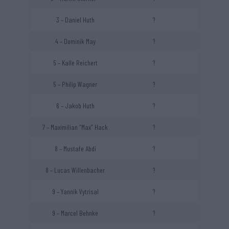
3 – Daniel Huth
?
4 – Dominik May
?
5 – Kalle Reichert
?
5 – Philip Wagner
?
6 – Jakob Huth
?
7 – Maximilian “Max” Hack
?
8 – Mustafe Abdi
?
8 – Lucas Willenbacher
?
9 – Yannik Vytrisal
?
9 – Marcel Behnke
?