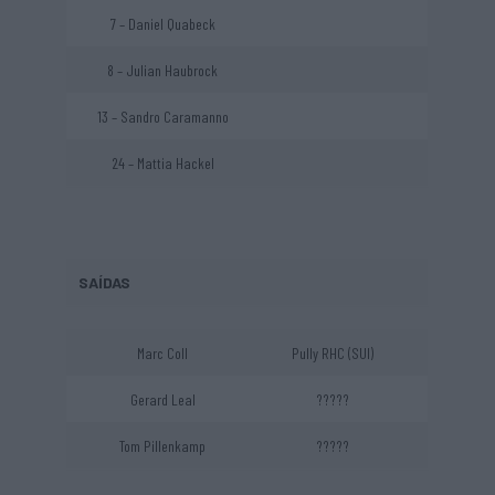
7 – Daniel Quabeck
8 – Julian Haubrock
13 – Sandro Caramanno
24 – Mattia Hackel
SAÍDAS
Marc Coll
Pully RHC (SUI)
Gerard Leal
?????
Tom Pillenkamp
?????