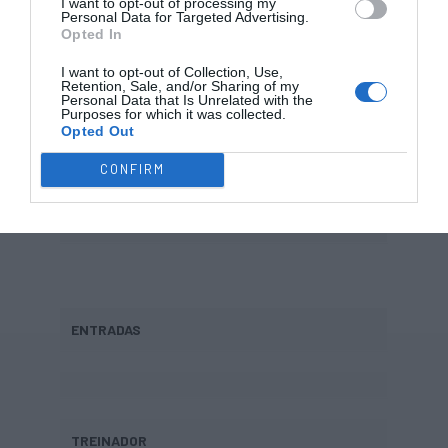
I want to opt-out of processing my
77 – Arne Beck
?
Personal Data for Targeted Advertising.
Opted In
78 – Cristiano Neves
?
I want to opt-out of Collection, Use,
Retention, Sale, and/or Sharing of my
Personal Data that Is Unrelated with the
Purposes for which it was collected.
Opted Out
SAÍDAS
CONFIRM
Aaron Drossel
Poiré Roller (FRA)
ENTRADAS
TREINADOR