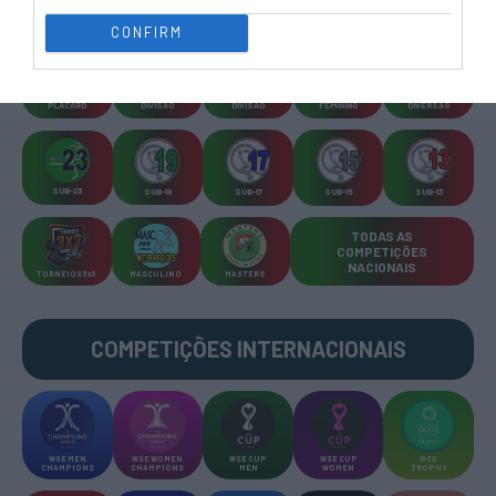
CONFIRM
CAMP
.
2ª
3ª
CAMP
.
TAÇAS
PLACARD
DIVISÃO
DIVISÃO
FEMININO
DIVERSAS
SUB-23
SUB-19
SUB-17
SUB-15
SUB-13
TODAS AS
COMPETIÇÕES
NACIONAIS
TORNEIOS 3x3
MASCULINO
MASTERS
COMPETIÇÕES INTERNACIONAIS
WSE MEN
WSE WOMEN
WSE CUP
WSE CUP
WSE
CHAMPIONS
CHAMPIONS
MEN
WOMEN
TROPHY