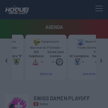
AGENDA
to
Campeonato
Skate Italia
são -
Nacional da 3ª Divisão -
Trophy Girone “D”
T
Zona Norte “B”
ACD
Escola Livre
Pumas
‹
›
bra "B"
Gulpilhares
Azeméis
HC Castiglione
Viareggio
HRC 
-
-
-
-
15/05 01:00
19/09 18:00
SWISS DAMEN PLAYOFF
SUÍÇA