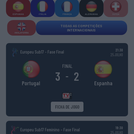
ESPANHA
ITÁLIA
FRANÇA
ALEMANHA
SUÍÇA
TODAS AS COMPETIÇÕES
INTERNACIONAIS
INGLATERRA
21:30
Europeu Sub17 - Fase Final
25 JULHO
FINAL
3
2
-
Portugal
Espanha
FICHA DE JOGO
19:30
Europeu Sub17 Feminino – Fase Final
25 JULHO