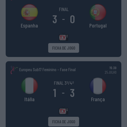
FINAL
3
0
-
Espanha
Portugal
FICHA DE JOGO
15:30
Europeu Sub17 Feminino – Fase Final
25 JULHO
FINAL 3º/4º
1
3
-
Itália
França
FICHA DE JOGO