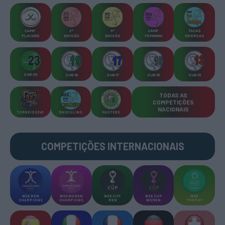
CAMP
.
2ª
3ª
CAMP
.
TAÇAS
PLACARD
DIVISÃO
DIVISÃO
FEMININO
DIVERSAS
SUB-23
SUB-19
SUB-17
SUB-15
SUB-13
TODAS AS
COMPETIÇÕES
NACIONAIS
TORNEIOS 3x3
MASCULINO
MASTERS
COMPETIÇÕES INTERNACIONAIS
WSE MEN
WSE WOMEN
WSE CUP
WSE CUP
WSE
CHAMPIONS
CHAMPIONS
MEN
WOMEN
TROPHY