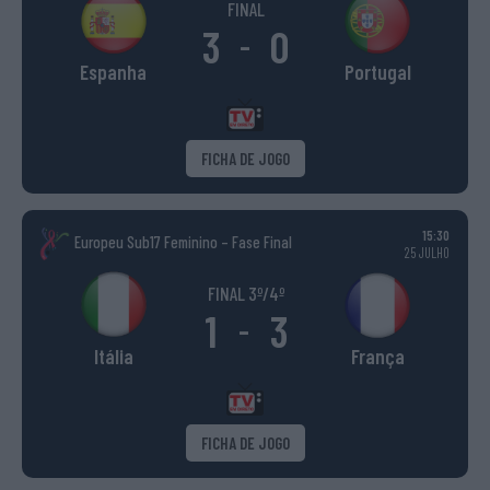
FINAL
3
0
-
Espanha
Portugal
FICHA DE JOGO
15:30
Europeu Sub17 Feminino – Fase Final
25 JULHO
FINAL 3º/4º
1
3
-
Itália
França
FICHA DE JOGO