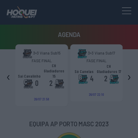
AGENDA
b13
3×3 Viana Sub15
3×3 Viana Sub17
FASE FINAL
FASE FINAL
Se
CH
CH
Os G
Gladiaduros
‹
›
pinhas
Só Canelas
Gladiaduros 17
Re
Sai Cavalinho
15
4
2
0
2
26/07 22:10
26/07 21:58
EQUIPA AP PORTO MASC 2023