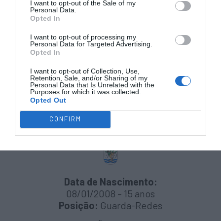
I want to opt-out of the Sale of my
Personal Data.
Opted In
Data de Nascimento:
I want to opt-out of processing my
12/01/2008 – 15 anos
Personal Data for Targeted Advertising.
Opted In
Posição:
Jogador de campo
I want to opt-out of Collection, Use,
PARTICIPAÇÕES ANTERIORES:
Retention, Sale, and/or Sharing of my
Personal Data that Is Unrelated with the
1 PARTICIPAÇÃO
no IR Masculino:
Purposes for which it was collected.
– Paredes 2023 pela AP Porto
Opted Out
6º lugar / 5 jogos – 2 golos marcados
CONFIRM
#10 – Bernardo Ferrás ®
AD Valongo
Data de Nascimento:
08/01/2008 – 15 anos
Posição:
Guarda-Redes