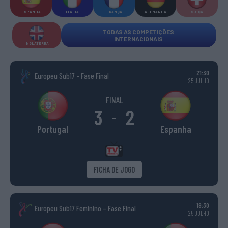
ESPANHA
ITÁLIA
FRANÇA
ALEMANHA
SUÍÇA
TODAS AS COMPETIÇÕES
INTERNACIONAIS
INGLATERRA
21:30
Europeu Sub17 - Fase Final
25 JULHO
FINAL
3
2
-
Portugal
Espanha
FICHA DE JOGO
19:30
Europeu Sub17 Feminino – Fase Final
25 JULHO