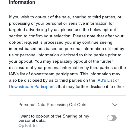
Information
PARTICIPAÇÕES ANTERIORES:
If you wish to opt-out of the sale, sharing to third parties, or
1 PARTICIPAÇÃO
no IR Masculino:
processing of your personal or sensitive information for
– Paredes 2023 pela AP Porto
targeted advertising by us, please use the below opt-out
6º lugar / 6 jogos – 5 golos marcados
section to confirm your selection. Please note that after your
#8 – Gonçalo Ramos
©
opt-out request is processed you may continue seeing
FC Porto
interest-based ads based on personal information utilized by
us or personal information disclosed to third parties prior to
your opt-out. You may separately opt-out of the further
disclosure of your personal information by third parties on the
IAB’s list of downstream participants. This information may
Data de Nascimento:
also be disclosed by us to third parties on the
IAB’s List of
26/01/2008 – 15 anos
Downstream Participants
that may further disclose it to other
Posição:
Jogador de campo
third parties.
PARTICIPAÇÕES ANTERIORES:
Personal Data Processing Opt Outs
ESTREIA no IR Masculino
I want to opt-out of the Sharing of my
#9 – Vasco Almeida
personal data.
AD Valongo
Opted In