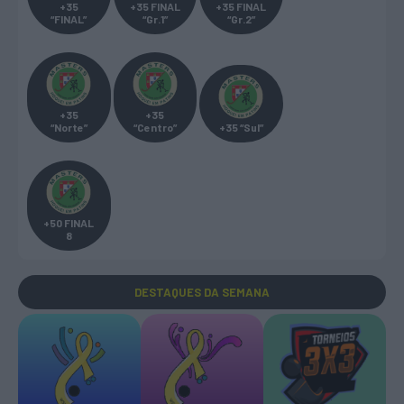
+35
+35 FINAL
+35 FINAL
“FINAL”
“Gr.1”
“Gr.2”
+35
+35
“Norte”
“Centro”
+35 “Sul”
+50 FINAL
8
DESTAQUES
DA SEMANA