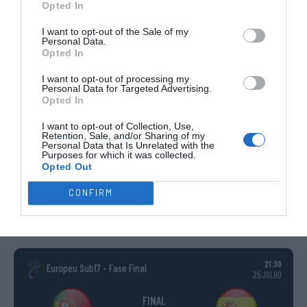
Opted In
NACIONAIS
TORNEIOS 3x3
MASCULINO
MASTERS
I want to opt-out of the Sale of my
Personal Data.
Opted In
COMPETIÇÕES INTERNACIONAIS
I want to opt-out of processing my
Personal Data for Targeted Advertising.
Opted In
I want to opt-out of Collection, Use,
WSE MEN
WSE WOMEN
WSE CUP
WSE CUP
WSE
CHAMPIONS
CHAMPIONS
MEN
WOMEN
TROPHY
Retention, Sale, and/or Sharing of my
Personal Data that Is Unrelated with the
Purposes for which it was collected.
Opted Out
ESPANHA
ITÁLIA
FRANÇA
ALEMANHA
SUÍÇA
CONFIRM
TODAS AS COMPETIÇÕES
INTERNACIONAIS
INGLATERRA
21:30
Europeu Sub17 - Fase Final
25 JULHO
FINAL