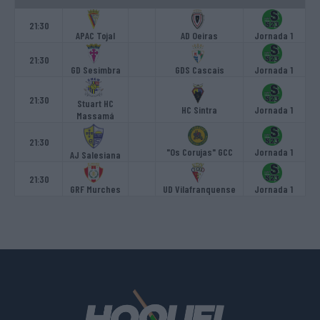
21:30
APAC Tojal
AD Oeiras
Jornada 1
21:30
GD Sesimbra
GDS Cascais
Jornada 1
21:30
Stuart HC
HC Sintra
Jornada 1
Massamá
21:30
"Os Corujas" GCC
Jornada 1
AJ Salesiana
21:30
GRF Murches
UD Vilafranquense
Jornada 1