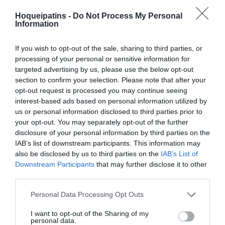
Hoqueipatins -
Do Not Process My Personal
RESULTADOS
NOMEAÇÕES
Information
DO DIA
DE ÁRBITROS
If you wish to opt-out of the sale, sharing to third parties, or
processing of your personal or sensitive information for
targeted advertising by us, please use the below opt-out
section to confirm your selection. Please note that after your
opt-out request is processed you may continue seeing
interest-based ads based on personal information utilized by
COMPETIÇÕES
NACIONAIS
us or personal information disclosed to third parties prior to
your opt-out. You may separately opt-out of the further
disclosure of your personal information by third parties on the
IAB’s list of downstream participants. This information may
also be disclosed by us to third parties on the
IAB’s List of
CAMP
.
2ª
3ª
CAMP
.
TAÇAS
PLACARD
DIVISÃO
DIVISÃO
FEMININO
DIVERSAS
Downstream Participants
that may further disclose it to other
third parties.
Personal Data Processing Opt Outs
SUB-23
SUB-19
SUB-17
SUB-15
SUB-13
I want to opt-out of the Sharing of my
TODAS AS
personal data.
COMPETIÇÕES