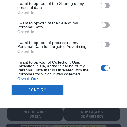
I want to opt-out of the Sharing of my
personal data.
Opted In
TRANSFERÊNCIAS - ÉPOCA 2026/27
I want to opt-out of the Sale of my
Personal Data.
Opted In
I want to opt-out of processing my
Personal Data for Targeted Advertising.
Opted In
CAMPEÕES, SUBIDAS E DESCIDAS
2025-26
I want to opt-out of Collection, Use,
Retention, Sale, and/or Sharing of my
Personal Data that Is Unrelated with the
Purposes for which it was collected.
JOGOS EM DIRETO
Opted Out
CONFIRM
ÚLTIMOS
PRÓXIMOS
RESULTADOS
JOGOS
RESULTADOS
NOMEAÇÕES
DO DIA
DE ÁRBITROS