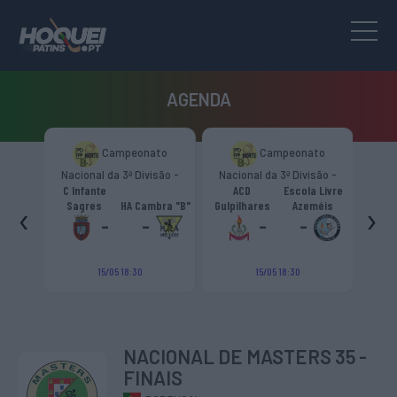
AGENDA
to
Campeonato
Campeonato
são -
Nacional da 3ª Divisão -
Nacional da 3ª Divisão -
T
CR
Zona Norte “B”
Zona Norte “B”
C Infante
ACD
Escola Livre
gueiro
‹
›
Sagres
HA Cambra "B"
Gulpilhares
Azeméis
HC Cas
ouga
-
-
-
-
15/05 18:30
15/05 18:30
NACIONAL DE MASTERS 35 -
FINAIS