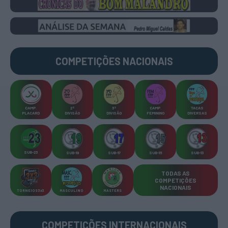
COMPETIÇÕES
NACIONAIS
CAMP
.
2ª
3ª
CAMP
.
TAÇAS
PLACARD
DIVISÃO
DIVISÃO
FEMININO
DIVERSAS
SUB-23
SUB-19
SUB-17
SUB-15
SUB-13
TODAS AS
COMPETIÇÕES
NACIONAIS
TORNEIOS 3x3
MASCULINO
MASTERS
COMPETIÇÕES INTERNACIONAIS