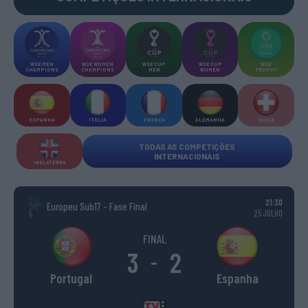
WSE MEN
WSE WOMEN
WSE CUP
WSE CUP
WSE
CHAMPIONS
CHAMPIONS
MEN
WOMEN
TROPHY
ESPANHA
ITÁLIA
FRANÇA
ALEMANHA
SUÍÇA
TODAS AS COMPETIÇÕES
INTERNACIONAIS
INGLATERRA
21:30
Europeu Sub17 - Fase Final
25 JULHO
FINAL
3
2
-
Portugal
Espanha