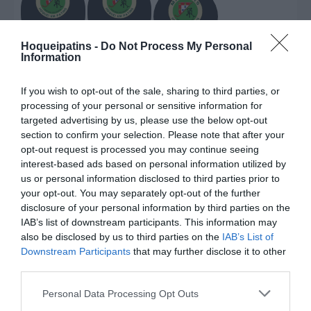
+35
+35
“Norte”
“Centro”
+35 “Sul”
Hoqueipatins -
Do Not Process My Personal
Information
If you wish to opt-out of the sale, sharing to third parties, or
processing of your personal or sensitive information for
+50 FINAL
8
targeted advertising by us, please use the below opt-out
section to confirm your selection. Please note that after your
opt-out request is processed you may continue seeing
DESTAQUES
DA SEMANA
interest-based ads based on personal information utilized by
us or personal information disclosed to third parties prior to
your opt-out. You may separately opt-out of the further
disclosure of your personal information by third parties on the
IAB’s list of downstream participants. This information may
also be disclosed by us to third parties on the
IAB’s List of
Downstream Participants
that may further disclose it to other
EURO U17 MASC.
EURO U17 FEM.
TORNEIOS 3x3
third parties.
Personal Data Processing Opt Outs