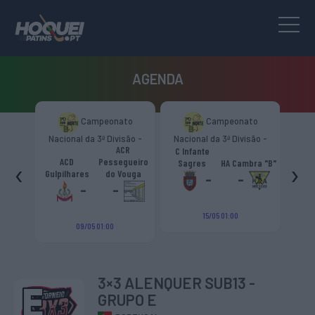
AGENDA
to
Campeonato
Campeonato
são -
Nacional da 3ª Divisão -
Nacional da 3ª Divisão -
Naci
s.
ACR
Zona Norte “B”
Zona Norte “B”
C Infante
A
émica
ACD
Pessegueiro
‹
›
Sagres
HA Cambra "B"
Gulp
o "B"
Gulpilhares
do Vouga
-
-
-
-
15/05 01:00
09/05 01:00
3×3 ALENQUER SUB13 -
GRUPO E