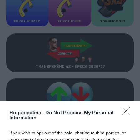
EURO U17 MASC.
EURO U17 FEM.
TORNEIOS 3x3
TRANSFERÊNCIAS - ÉPOCA 2026/27
CAMPEÕES, SUBIDAS E DESCIDAS
2025-26
Hoqueipatins -
Do Not Process My Personal
Information
JOGOS EM DIRETO
If you wish to opt-out of the sale, sharing to third parties, or
processing of your personal or sensitive information for