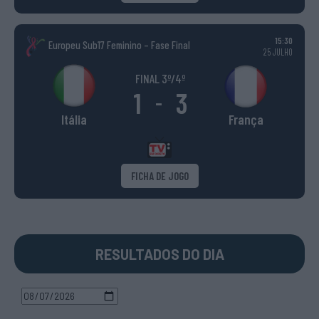
15:30
Europeu Sub17 Feminino – Fase Final
25 JULHO
FINAL 3º/4º
1
3
-
Itália
França
FICHA DE JOGO
RESULTADOS DO DIA