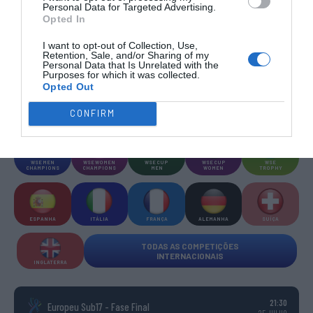
Personal Data for Targeted Advertising.
Opted In
TODAS AS
COMPETIÇÕES
NACIONAIS
I want to opt-out of Collection, Use,
TORNEIOS 3x3
MASCULINO
MASTERS
Retention, Sale, and/or Sharing of my
Personal Data that Is Unrelated with the
Purposes for which it was collected.
Opted Out
COMPETIÇÕES INTERNACIONAIS
CONFIRM
WSE MEN
WSE WOMEN
WSE CUP
WSE CUP
WSE
CHAMPIONS
CHAMPIONS
MEN
WOMEN
TROPHY
ESPANHA
ITÁLIA
FRANÇA
ALEMANHA
SUÍÇA
TODAS AS COMPETIÇÕES
INTERNACIONAIS
INGLATERRA
21:30
Europeu Sub17 - Fase Final