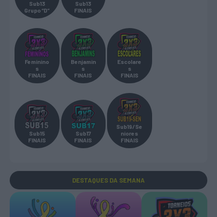
Sub13
Sub13
Grupo “D”
FINAIS
Feminino
Benjamin
Escolare
s
s
s
FINAIS
FINAIS
FINAIS
Sub19/Se
Sub15
Sub17
niores
FINAIS
FINAIS
FINAIS
DESTAQUES
DA SEMANA