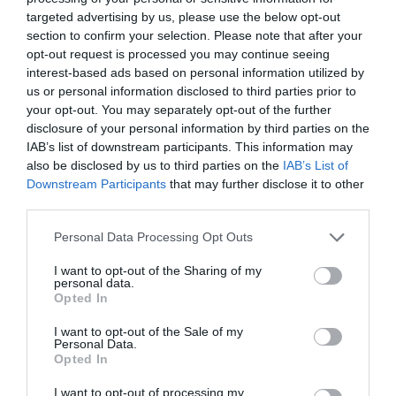
targeted advertising by us, please use the below opt-out
ÚLTIMOS
PRÓXIMOS
section to confirm your selection. Please note that after your
RESULTADOS
JOGOS
opt-out request is processed you may continue seeing
interest-based ads based on personal information utilized by
RESULTADOS
NOMEAÇÕES
DO DIA
DE ÁRBITROS
us or personal information disclosed to third parties prior to
your opt-out. You may separately opt-out of the further
disclosure of your personal information by third parties on the
IAB’s list of downstream participants. This information may
also be disclosed by us to third parties on the
IAB’s List of
Downstream Participants
that may further disclose it to other
third parties.
COMPETIÇÕES
NACIONAIS
Personal Data Processing Opt Outs
I want to opt-out of the Sharing of my
personal data.
Opted In
CAMP
.
2ª
3ª
CAMP
.
TAÇAS
PLACARD
DIVISÃO
DIVISÃO
FEMININO
DIVERSAS
I want to opt-out of the Sale of my
Personal Data.
Opted In
SUB-23
SUB-19
SUB-17
SUB-15
SUB-13
I want to opt-out of processing my