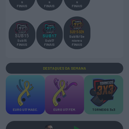
s
s
s
FINAIS
FINAIS
FINAIS
Sub19/Se
Sub15
Sub17
niores
FINAIS
FINAIS
FINAIS
DESTAQUES
DA SEMANA
EURO U17 MASC.
EURO U17 FEM.
TORNEIOS 3x3