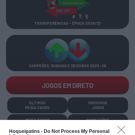
TRANSFERÊNCIAS - ÉPOCA 2026/27
CAMPEÕES, SUBIDAS E DESCIDAS
2025-26
JOGOS EM DIRETO
ÚLTIMOS
PRÓXIMOS
RESULTADOS
JOGOS
RESULTADOS
NOMEAÇÕES
DO DIA
DE ÁRBITROS
Hoqueipatins -
Do Not Process My Personal