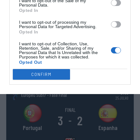
I want to opt-out of the Sale of my
Personal Data.
Opted In
I want to opt-out of processing my
Personal Data for Targeted Advertising.
WSE MEN
WSE WOMEN
WSE CUP
WSE CUP
WSE
Opted In
CHAMPIONS
CHAMPIONS
MEN
WOMEN
TROPHY
I want to opt-out of Collection, Use,
Retention, Sale, and/or Sharing of my
Personal Data that Is Unrelated with the
ESPANHA
ITÁLIA
FRANÇA
ALEMANHA
SUÍÇA
Purposes for which it was collected.
Opted Out
TODAS AS COMPETIÇÕES
INTERNACIONAIS
CONFIRM
INGLATERRA
21:30
Europeu Sub17 - Fase Final
25 JULHO
FINAL
3
2
-
Portugal
Espanha