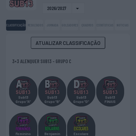
2026/2027
CLASSIFICAÇÃO
RESULTADOS
JORNADA
GOLEADORES
QUADROS
ESTATÍSTICAS
NOTICIAS
ATUALIZAR CLASSIFICAÇÃO
3×3 ALENQUER SUB13 - GRUPO C
Sub13
Sub13
Sub13
Sub13
Grupo “A”
Grupo “B”
Grupo “D”
FINAIS
Feminino
Benjamin
Escolare