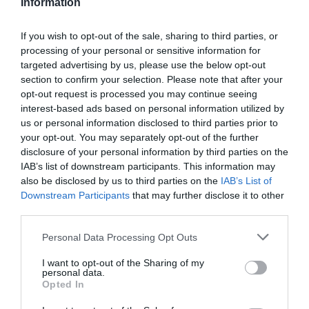
Information
If you wish to opt-out of the sale, sharing to third parties, or
processing of your personal or sensitive information for
targeted advertising by us, please use the below opt-out
section to confirm your selection. Please note that after your
COMPETIÇÕES
NACIONAIS
opt-out request is processed you may continue seeing
interest-based ads based on personal information utilized by
us or personal information disclosed to third parties prior to
your opt-out. You may separately opt-out of the further
CAMP
.
2ª
3ª
CAMP
.
TAÇAS
disclosure of your personal information by third parties on the
PLACARD
DIVISÃO
DIVISÃO
FEMININO
DIVERSAS
IAB’s list of downstream participants. This information may
also be disclosed by us to third parties on the
IAB’s List of
Downstream Participants
that may further disclose it to other
third parties.
SUB-23
SUB-19
SUB-17
SUB-15
SUB-13
Personal Data Processing Opt Outs
TODAS AS
COMPETIÇÕES
NACIONAIS
I want to opt-out of the Sharing of my
TORNEIOS 3x3
MASCULINO
MASTERS
personal data.
Opted In
COMPETIÇÕES INTERNACIONAIS