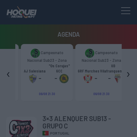
AGENDA
to
Campeonato
Campeonato
Zona
Nacional Sub23 - Zona
Nacional Sub23 - Zona
Nac
Sul
Sul
"Os Corujas"
UD
‹
›
ntra
AJ Salesiana
GCC
GRF Murches
Vilafranquense
AD 
-
-
-
-
06/08 21:30
06/08 21:30
3×3 ALENQUER SUB13 -
GRUPO C
PORTUGAL