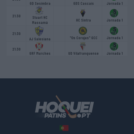
GD Sesimbra
GDS Cascais
Jornada 1
21:30
Stuart HC
HC Sintra
Jornada 1
Massamá
21:30
"Os Corujas" GCC
Jornada 1
AJ Salesiana
21:30
GRF Murches
UD Vilafranquense
Jornada 1