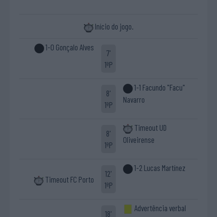
Início do jogo.
1-0 Gonçalo Alves
7'
1ªP
1-1 Facundo "Facu"
8'
Navarro
1ªP
Timeout UD
8'
Oliveirense
1ªP
1-2 Lucas Martínez
12'
Timeout FC Porto
1ªP
Advertência verbal
18'