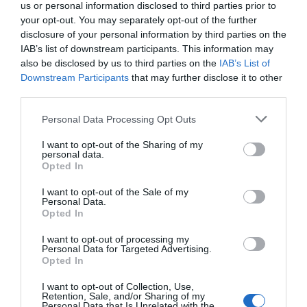
Timeout UD
us or personal information disclosed to third parties prior to
17'
Oliveirense
your opt-out. You may separately opt-out of the further
2ªP
disclosure of your personal information by third parties on the
IAB’s list of downstream participants. This information may
Cartão azul José
also be disclosed by us to third parties on the
IAB’s List of
19'
Livre direto falhado
"Rafa" Costa
Downstream Participants
that may further disclose it to other
2ªP
Lucas Martínez
third parties.
(Não acertou na baliza)
Personal Data Processing Opt Outs
Advertência verbal
20'
I want to opt-out of the Sharing of my
Diogo Rufino.
personal data.
2ªP
Opted In
Advertência verbal
I want to opt-out of the Sale of my
21'
Personal Data.
Gonçalo Alves
Opted In
2ªP
I want to opt-out of processing my
Timeout FC Porto
Personal Data for Targeted Advertising.
21'
Opted In
2ªP
I want to opt-out of Collection, Use,
Retention, Sale, and/or Sharing of my
2-2 Carlo di
Personal Data that Is Unrelated with the