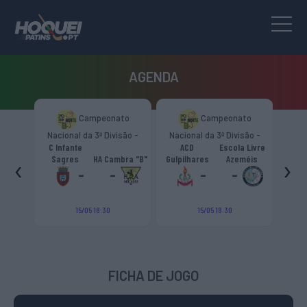
AGENDA
to
Campeonato
Campeonato
são -
Nacional da 3ª Divisão -
Nacional da 3ª Divisão -
T
CR
Zona Norte “B”
Zona Norte “B”
C Infante
ACD
Escola Livre
gueiro
‹
›
Sagres
HA Cambra "B"
Gulpilhares
Azeméis
HC Cas
ouga
-
-
-
-
15/05 18:30
15/05 18:30
FICHA DE JOGO