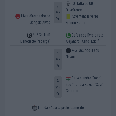
10ª falta de UD
2'
Oliveirense
2ªP
Livre direto falhado
Advertência verbal
Pr.
Gonçalo Alves
Franco Platero
4-2 Carlo di
Defesa de livre direto
Benedetto (recarga)
Alejandro "Xano" Edo ®
4-3 Facundo "Facu"
4'
Navarro
2ªP
Pr.
Sai Alejandro "Xano"
4'
Edo ®, entra Xavier "Xavi"
2ªP
Cardoso
Pr.
Fim da 2ª parte prolongamento