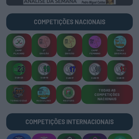
COMPETIÇÕES
NACIONAIS
CAMP
.
2ª
3ª
CAMP
.
TAÇAS
PLACARD
DIVISÃO
DIVISÃO
FEMININO
DIVERSAS
SUB-23
SUB-19
SUB-17
SUB-15
SUB-13
TODAS AS
COMPETIÇÕES
NACIONAIS
TORNEIOS 3x3
MASCULINO
MASTERS
COMPETIÇÕES INTERNACIONAIS