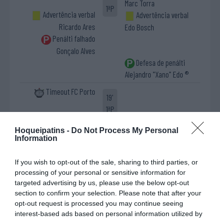
Marc Torra
1ªP
Advertência verbal
Advertência verbal
Ricardo Ares
Edo Bosch
Penálti falhado
Gonçalo Alves
Defesa de penálti
Alejandro "Xano" Edo ®
Timeout FC Porto
19'
1ªP
Hoqueipatins -
Do Not Process My Personal
Fim da 1ª parte.
Information
Início da 2ª parte.
If you wish to opt-out of the sale, sharing to third parties, or
processing of your personal or sensitive information for
Timeout FC Porto
targeted advertising by us, please use the below opt-out
11'
section to confirm your selection. Please note that after your
2ªP
opt-out request is processed you may continue seeing
interest-based ads based on personal information utilized by