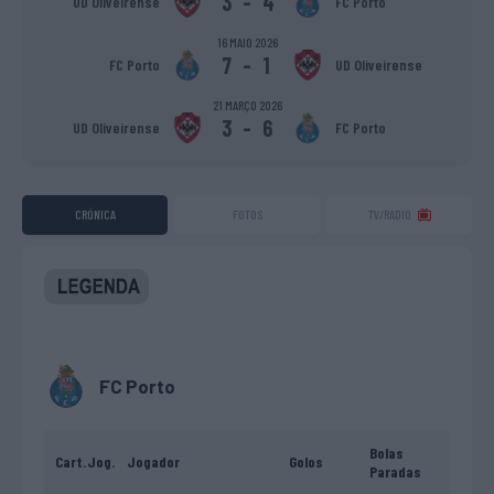
3
-
4
UD Oliveirense
FC Porto
16 MAIO 2026
7
-
1
FC Porto
UD Oliveirense
21 MARÇO 2026
3
-
6
UD Oliveirense
FC Porto
CRÓNICA
FOTOS
TV/RADIO
FC Porto
Bolas
Cart.
Jog.
Jogador
Golos
Paradas