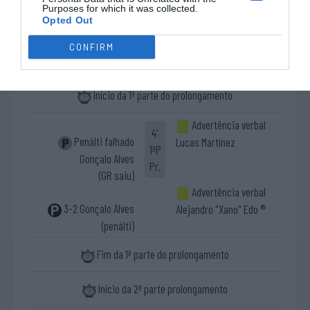
23'
Purposes for which it was collected.
Timeout UD
Benedetto
Opted Out
2ªP
Oliveirense
CONFIRM
Fim da 2ª parte.
Início da 1ª parte do prolongamento
Advertência verbal
4'
Penálti falhado
Lucas Martínez
1ªP
Gonçalo Alves
Pr.
(GR saiu)
Advertência verbal
3-2 Gonçalo Alves
Alejandro "Xano" Edo ®
(penálti)
Fim da 1ª parte do prolongamento
Início da 2ª parte prolongamento