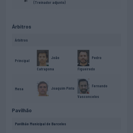
(Treinador adjunto)
Árbitros
Árbitros
João
Pedro
Principal
Catrapona
Figueiredo
Fernando
Joaquim Pinto
Mesa
Vasconcelos
Pavilhão
Pavilhão Municipal de Barcelos