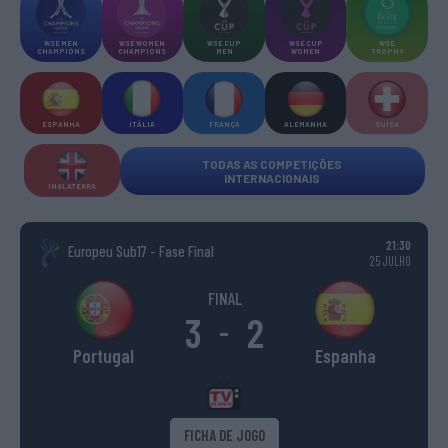
WSE MEN
WSE WOMEN
WSE CUP
WSE CUP
WSE
CHAMPIONS
CHAMPIONS
MEN
WOMEN
TROPHY
ESPANHA
ITÁLIA
FRANÇA
ALEMANHA
SUÍÇA
TODAS AS COMPETIÇÕES
INTERNACIONAIS
INGLATERRA
21:30
Europeu Sub17 - Fase Final
25 JULHO
FINAL
3
2
-
Portugal
Espanha
FICHA DE JOGO