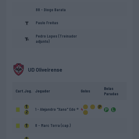
88 - Diogo Barata
Paulo Freitas
Pedro Lopes (Treinador
adjunto)
UD Oliveirense
Bolas
Cart.
Jog.
Jogador
Golos
Paradas
1 - Alejandro "Xano" Edo ®
4
8 - Marc Torra (cap.)