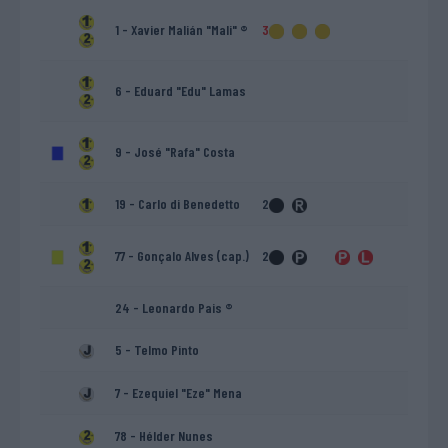
1 - Xavier Malián "Mali" ®
3
6 - Eduard "Edu" Lamas
9 - José "Rafa" Costa
19 - Carlo di Benedetto
2
77 - Gonçalo Alves (cap.)
2
24 - Leonardo Pais ®
5 - Telmo Pinto
7 - Ezequiel "Eze" Mena
78 - Hélder Nunes