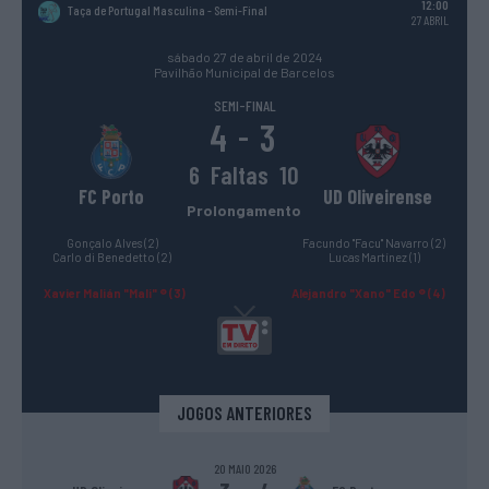
12:00
Taça de Portugal Masculina
- Semi-Final
27 ABRIL
sábado 27 de abril de 2024
Pavilhão Municipal de Barcelos
SEMI-FINAL
4
3
-
6
Faltas
10
FC Porto
UD Oliveirense
Prolongamento
Gonçalo Alves (2)
Facundo "Facu" Navarro (2)
Carlo di Benedetto (2)
Lucas Martínez (1)
Xavier Malián "Mali" ® (3)
Alejandro "Xano" Edo ® (4)
JOGOS ANTERIORES
20 MAIO 2026