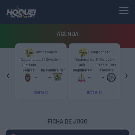
AGENDA
to
Campeonato
Campeonato
são -
Nacional da 3ª Divisão -
Nacional da 3ª Divisão -
T
CR
Zona Norte “B”
Zona Norte “B”
C Infante
ACD
Escola Livre
gueiro
‹
›
Sagres
HA Cambra "B"
Gulpilhares
Azeméis
HC Cas
ouga
-
-
-
-
15/05 18:30
15/05 18:30
FICHA DE JOGO