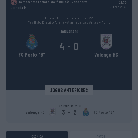
Campeonato Nacional da 2ª Divisão - Zona Norte
-
21:30
01 FEVEREIRO
Jornada 14
terça 01 de fevereiro de 2022
Pavilhão Dragão Arena - Alameda das Antas - Porto
JORNADA 14
4
0
-
FC Porto "B"
Valença HC
JOGOS ANTERIORES
02 NOVEMBRO 2021
3
-
2
Valença HC
FC Porto "B"
CRÓNICA
FOTOS