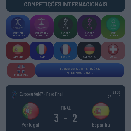
COMPETIÇÕES INTERNACIONAIS
WSE MEN
WSE WOMEN
WSE CUP
WSE CUP
WSE
CHAMPIONS
CHAMPIONS
MEN
WOMEN
TROPHY
ESPANHA
ITÁLIA
FRANÇA
ALEMANHA
SUÍÇA
TODAS AS COMPETIÇÕES
INTERNACIONAIS
INGLATERRA
21:30
Europeu Sub17 - Fase Final
25 JULHO
FINAL
3
2
-
Portugal
Espanha