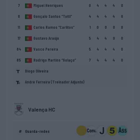
7
Miguel Henriques
0
4
4
4
0
8
Gonçalo Santos “Totti”
4
4
4
4
0
11
Carlos Ramos “Carlitos”
1
0
0
0
0
17
Gustavo Araújo
5
4
4
0
0
84
Vasco Pereira
5
4
4
4
0
85
Rodrigo Martins “Golaço”
7
4
4
4
0
Diogo Oliveira
André Ferreira (Treinador Adjunto)
Valença HC
#
Guarda-redes