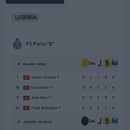
FC Porto "B"
#
Guarda-redes
1
Tomás Teixeira ®
0
2
1
0
0
10
Vasco Reis ®
11
4
2
2
0
17
José Silva ®
0
0
0
0
0
82
Tiago Rodrigues ®
8
2
2
2
0
#
Jogador de pista