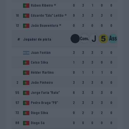
Rúben Ribeiro ®
0
3
1
0
0
10
Eduardo “Edu” Leitão ®
9
3
3
3
0
13
João Boaventura ®
0
3
0
0
0
#
Jogador de pista
Juan Fontán
3
3
3
2
0
Celso Silva
1
3
3
0
0
Hélder Martins
0
1
1
1
0
2
João Pinheiro
3
3
3
0
0
55
Jorge Faria “Rato”
6
3
3
3
0
57
Pedro Braga “PB”
2
3
3
3
0
73
Diogo Silva
0
2
2
2
0
88
Diogo Sá
0
0
0
0
0