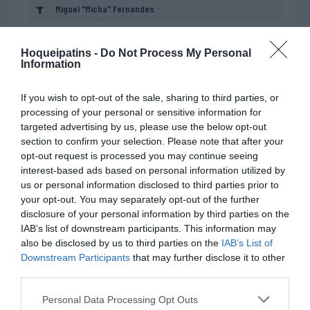
Miguel "Micha" Fernandes
Hoqueipatins -
Do Not Process My Personal
Pavilhão
Information
Pavilhão Dragão Arena - Alameda das Antas - Porto
If you wish to opt-out of the sale, sharing to third parties, or
processing of your personal or sensitive information for
targeted advertising by us, please use the below opt-out
section to confirm your selection. Please note that after your
opt-out request is processed you may continue seeing
interest-based ads based on personal information utilized by
DESTAQUES
DA SEMANA
us or personal information disclosed to third parties prior to
your opt-out. You may separately opt-out of the further
disclosure of your personal information by third parties on the
IAB’s list of downstream participants. This information may
also be disclosed by us to third parties on the
IAB’s List of
Downstream Participants
that may further disclose it to other
third parties.
EURO U17 MASC.
EURO U17 FEM.
TORNEIOS 3x3
Personal Data Processing Opt Outs