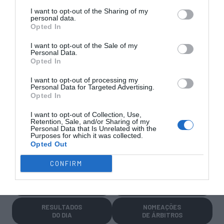
I want to opt-out of the Sharing of my
personal data.
Opted In
I want to opt-out of the Sale of my
TRANSFERÊNCIAS - ÉPOCA 2026/27
Personal Data.
Opted In
I want to opt-out of processing my
Personal Data for Targeted Advertising.
Opted In
I want to opt-out of Collection, Use,
CAMPEÕES, SUBIDAS E DESCIDAS
2025-26
Retention, Sale, and/or Sharing of my
Personal Data that Is Unrelated with the
Purposes for which it was collected.
Opted Out
JOGOS EM DIRETO
CONFIRM
ÚLTIMOS
PRÓXIMOS
RESULTADOS
JOGOS
RESULTADOS
NOMEAÇÕES
DO DIA
DE ÁRBITROS