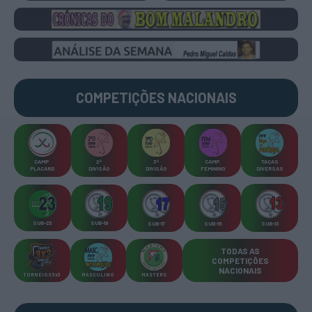
COMPETIÇÕES
NACIONAIS
CAMP
.
2ª
3ª
CAMP
.
TAÇAS
PLACARD
DIVISÃO
DIVISÃO
FEMININO
DIVERSAS
SUB-23
SUB-19
SUB-17
SUB-15
SUB-13
TODAS AS
COMPETIÇÕES
NACIONAIS
TORNEIOS 3x3
MASCULINO
MASTERS