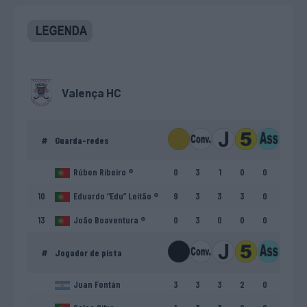
Valença HC
#
Guarda-redes
Rúben Ribeiro ®
0
3
1
0
0
10
Eduardo “Edu” Leitão ®
9
3
3
3
0
13
João Boaventura ®
0
3
0
0
0
#
Jogador de pista
Juan Fontán
3
3
3
2
0