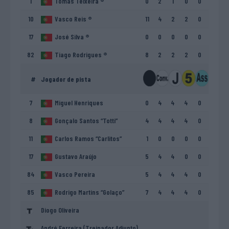
1
Tomás Teixeira ®
0
2
1
0
0
10
Vasco Reis ®
11
4
2
2
0
17
José Silva ®
0
0
0
0
0
82
Tiago Rodrigues ®
8
2
2
2
0
#
Jogador de pista
7
Miguel Henriques
0
4
4
4
0
8
Gonçalo Santos “Totti”
4
4
4
4
0
11
Carlos Ramos “Carlitos”
1
0
0
0
0
17
Gustavo Araújo
5
4
4
0
0
84
Vasco Pereira
5
4
4
4
0
85
Rodrigo Martins “Golaço”
7
4
4
4
0
Diogo Oliveira
André Ferreira (Treinador Adjunto)