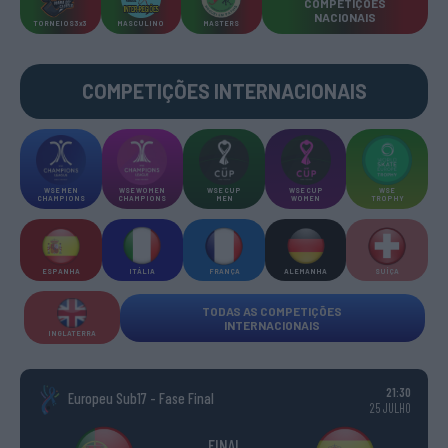
COMPETIÇÕES
NACIONAIS
TORNEIOS 3x3
MASCULINO
MASTERS
COMPETIÇÕES INTERNACIONAIS
WSE MEN
WSE WOMEN
WSE CUP
WSE CUP
WSE
CHAMPIONS
CHAMPIONS
MEN
WOMEN
TROPHY
ESPANHA
ITÁLIA
FRANÇA
ALEMANHA
SUÍÇA
TODAS AS COMPETIÇÕES
INTERNACIONAIS
INGLATERRA
21:30
Europeu Sub17 - Fase Final
25 JULHO
FINAL