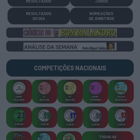
RESULTADOS
JOGOS
RESULTADOS
NOMEAÇÕES
DO DIA
DE ÁRBITROS
COMPETIÇÕES
NACIONAIS
CAMP
.
2ª
3ª
CAMP
.
TAÇAS
PLACARD
DIVISÃO
DIVISÃO
FEMININO
DIVERSAS
SUB-23
SUB-19
SUB-17
SUB-15
SUB-13
TODAS AS