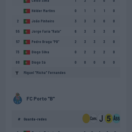
Celso Silva
1
3
3
0
0
Hélder Martins
0
1
1
1
0
2
João Pinheiro
3
3
3
0
0
55
Jorge Faria “Rato”
6
3
3
3
0
57
Pedro Braga “PB”
2
3
3
3
0
73
Diogo Silva
0
2
2
2
0
88
Diogo Sá
0
0
0
0
0
Miguel "Micha" Fernandes
FC Porto "B"
#
Guarda-redes