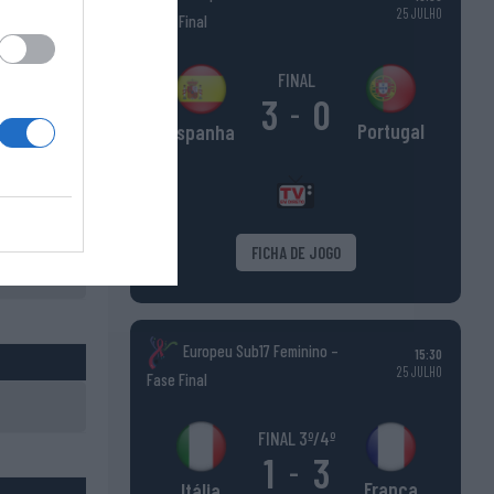
25 JULHO
Fase Final
FINAL
3
0
-
Portugal
Espanha
FICHA DE JOGO
Europeu Sub17 Feminino –
15:30
25 JULHO
Fase Final
FINAL 3º/4º
1
3
-
França
Itália