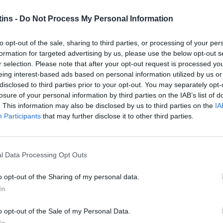
HC Sintra
GD Sesimbra
ins -
Do Not Process My Personal Information
INGO, 21 DE MARÇO DE 2027
 NACIONAL DA 3ª DIVISÃO - ZONA SUL “B”
to opt-out of the sale, sharing to third parties, or processing of your per
formation for targeted advertising by us, please use the below opt-out s
r selection. Please note that after your opt-out request is processed y
Sesimbra
CD Boliqueime
eing interest-based ads based on personal information utilized by us or
INGO, 07 DE MARÇO DE 2027
disclosed to third parties prior to your opt-out. You may separately opt-
losure of your personal information by third parties on the IAB’s list of
 NACIONAL DA 3ª DIVISÃO - ZONA SUL “B”
. This information may also be disclosed by us to third parties on the
IA
Participants
that may further disclose it to other third parties.
 da Gama
GD Sesimbra
GO, 28 DE FEVEREIRO DE 2027
l Data Processing Opt Outs
 NACIONAL DA 3ª DIVISÃO - ZONA SUL “B”
o opt-out of the Sharing of my personal data.
Sesimbra
Sp. Alenquer e Benfica "B"
In
GO, 21 DE FEVEREIRO DE 2027
o opt-out of the Sale of my Personal Data.