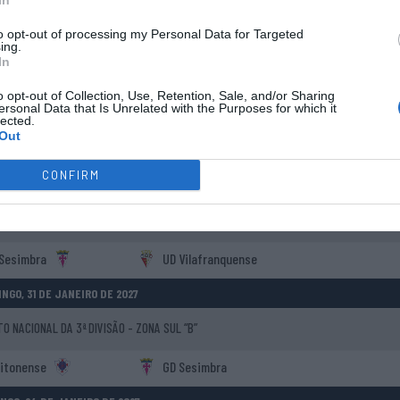
 NACIONAL DA 3ª DIVISÃO - ZONA SUL “B”
In
to opt-out of processing my Personal Data for Targeted
ujas" GCC
GD Sesimbra
ing.
In
A, 09 DE FEVEREIRO DE 2027
o opt-out of Collection, Use, Retention, Sale, and/or Sharing
ersonal Data that Is Unrelated with the Purposes for which it
 NACIONAL DA 3ª DIVISÃO - ZONA SUL “B”
lected.
Out
GD Sesimbra
 Santiago
CONFIRM
GO, 07 DE FEVEREIRO DE 2027
 NACIONAL DA 3ª DIVISÃO - ZONA SUL “B”
Sesimbra
UD Vilafranquense
NGO, 31 DE JANEIRO DE 2027
 NACIONAL DA 3ª DIVISÃO - ZONA SUL “B”
eitonense
GD Sesimbra