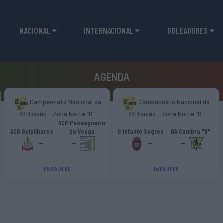
NACIONAL
INTERNACIONAL
GOLEADORES
AGENDA
Campeonato Nacional da
Campeonato Nacional da
3ª Divisão - Zona Norte “B”
3ª Divisão - Zona Norte “B”
ACR Pessegueiro
ACD Gulpilhares
do Vouga
C Infante Sagres
HA Cambra "B"
-
-
-
-
09/05 01:00
15/05 01:00