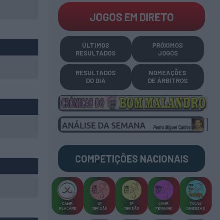
JOGOS EM DIRETO
ÚLTIMOS
PRÓXIMOS
RESULTADOS
JOGOS
RESULTADOS
NOMEAÇÕES
DO DIA
DE ÁRBITROS
COMPETIÇÕES
NACIONAIS
CAMP
.
2ª
3ª
CAMP
.
TAÇAS
PLACARD
DIVISÃO
DIVISÃO
FEMININO
DIVERSAS