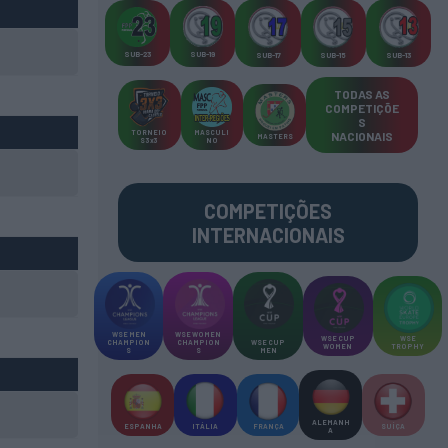
SUB-23
SUB-19
SUB-17
SUB-15
SUB-13
TODAS AS
COMPETIÇÕE
S
TORNEIO
MASCULI
NACIONAIS
MASTERS
S 3x3
NO
COMPETIÇÕES
INTERNACIONAIS
WSE MEN
WSE WOMEN
WSE CUP
WSE
CHAMPION
CHAMPION
WSE CUP
WOMEN
TROPHY
S
S
MEN
ALEMANH
ESPANHA
ITÁLIA
FRANÇA
SUÍÇA
A