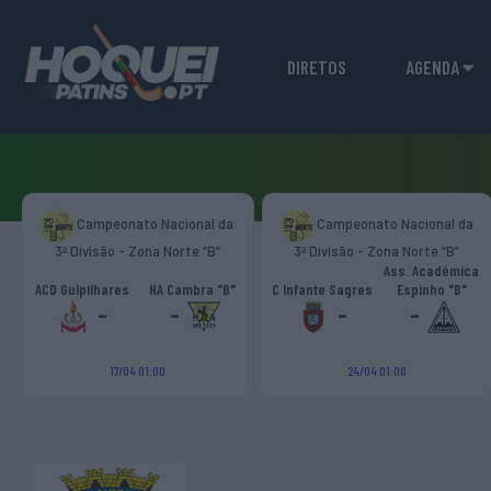
DIRETOS
AGENDA
Campeonato Nacional da
Campeonato Nacional da
3ª Divisão - Zona Norte “B”
3ª Divisão - Zona Norte “B”
Ass. Académica
‹
ACD Gulpilhares
HA Cambra "B"
C Infante Sagres
Espinho "B"
-
-
-
-
17/04 01:00
24/04 01:00