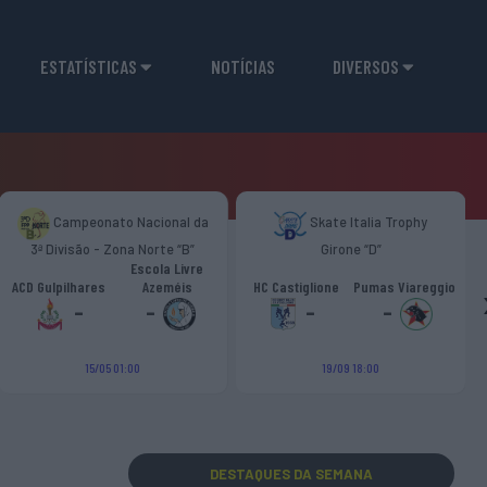
ESTATÍSTICAS
NOTÍCIAS
DIVERSOS
Campeonato Nacional da
Skate Italia Trophy
3ª Divisão - Zona Norte “B”
Girone “D”
Escola Livre
ACD Gulpilhares
Azeméis
HC Castiglione
Pumas Viareggio
-
-
-
-
15/05 01:00
19/09 18:00
DESTAQUES
DA SEMANA