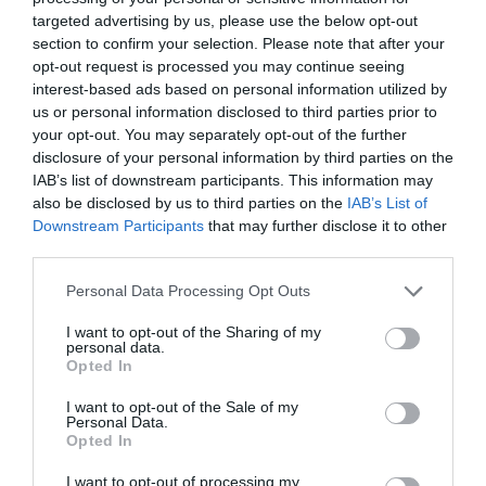
Académica Espinho (5-2) e Sporting x FC Porto (3-3)”,
targeted advertising by us, please use the below opt-out
section to confirm your selection. Please note that after your
concluiu o AMAGADINHO.
opt-out request is processed you may continue seeing
“Apostas feitas, está na altura de irmos até à ementa para
interest-based ads based on personal information utilized by
hoje, vindo diretamente do Bar da nossa praia fluvial, vou
us or personal information disclosed to third parties prior to
comer um belo pernil assado no forno com a respetiva
your opt-out. You may separately opt-out of the further
batata”.
disclosure of your personal information by third parties on the
“Muito bom!”, exclamaram eles.
IAB’s list of downstream participants. This information may
“Já não é a primeira vez que lá vou buscar, sempre
also be disclosed by us to third parties on the
IAB’s List of
Downstream Participants
that may further disclose it to other
excelente, beijinhos e abraços e até terça-feira”.
third parties.
“Adeus Avô, bom apetite”, despediu-se a juventude.
Agora está na altura de pegar na bicicleta e ir buscar o
Personal Data Processing Opt Outs
almoço, que vai ser acompanhado por um bom tinto
alentejano.
I want to opt-out of the Sharing of my
personal data.
Opted In
CRÓNICAS DO BOM MALANDRO
I want to opt-out of the Sale of my
Personal Data.
Opted In
Outras Notícias
I want to opt-out of processing my