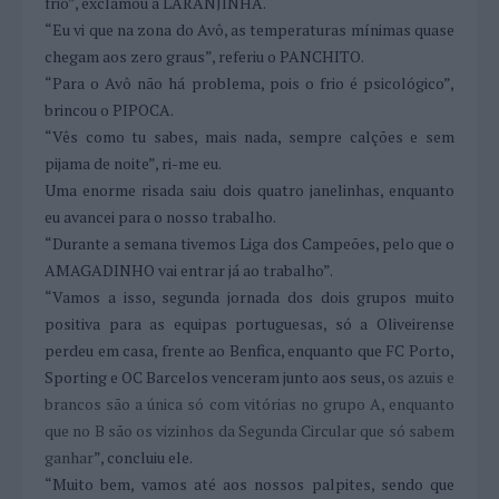
frio”, exclamou a LARANJINHA.
“Eu vi que na zona do Avô, as temperaturas mínimas quase
chegam aos zero graus”, referiu o PANCHITO.
“Para o Avô não há problema, pois o frio é psicológico”,
brincou o PIPOCA.
“Vês como tu sabes, mais nada, sempre calções e sem
pijama de noite”, ri-me eu.
Uma enorme risada saiu dois quatro janelinhas, enquanto
eu avancei para o nosso trabalho.
“Durante a semana tivemos Liga dos Campeões, pelo que o
AMAGADINHO vai entrar já ao trabalho”.
“Vamos a isso, segunda jornada dos dois grupos muito
positiva para as equipas portuguesas, só a Oliveirense
perdeu em casa, frente ao Benfica, enquanto que FC Porto,
Sporting e OC Barcelos venceram junto aos seus,
os azuis e
brancos são a única só com vitórias no grupo A, enquanto
que no B são os vizinhos da Segunda Circular que só sabem
ganhar
”, concluiu ele.
“Muito bem, vamos até aos nossos palpites, sendo que