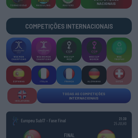
NACIONAIS
TORNEIOS 3x3
MASCULINO
MASTERS
COMPETIÇÕES INTERNACIONAIS
WSE MEN
WSE WOMEN
WSE CUP
WSE CUP
WSE
CHAMPIONS
CHAMPIONS
MEN
WOMEN
TROPHY
ESPANHA
ITÁLIA
FRANÇA
ALEMANHA
SUÍÇA
TODAS AS COMPETIÇÕES
INTERNACIONAIS
INGLATERRA
21:30
Europeu Sub17 - Fase Final
25 JULHO
FINAL