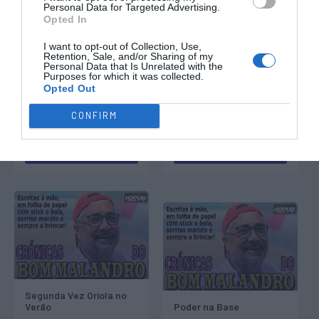
Personal Data for Targeted Advertising.
Opted In
I want to opt-out of Collection, Use,
Retention, Sale, and/or Sharing of my
Personal Data that Is Unrelated with the
Purposes for which it was collected.
Opted Out
CONFIRM
Cinco de Cada e de
Muitos
Dez Ideal
VER MAIS
VER MAIS
Segunda Vez Oriola no
Verão
Poder na Base