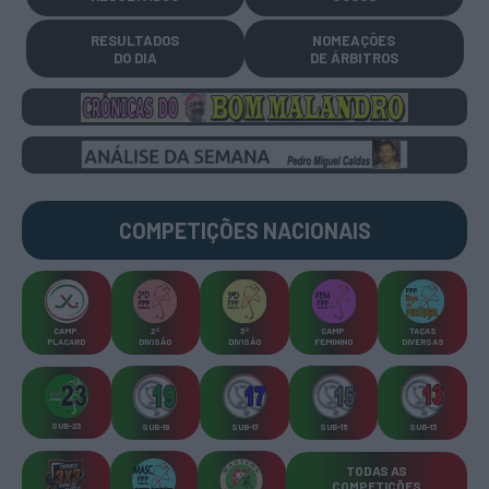
RESULTADOS
NOMEAÇÕES
DO DIA
DE ÁRBITROS
COMPETIÇÕES
NACIONAIS
CAMP
.
2ª
3ª
CAMP
.
TAÇAS
PLACARD
DIVISÃO
DIVISÃO
FEMININO
DIVERSAS
SUB-23
SUB-19
SUB-17
SUB-15
SUB-13
TODAS AS
COMPETIÇÕES