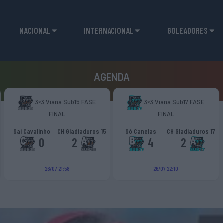
NACIONAL
INTERNACIONAL
GOLEADORES
AGENDA
3×3 Viana Sub15 FASE
3×3 Viana Sub17 FASE
FINAL
FINAL
Sai Cavalinho
CH Gladiaduros 15
Só Canelas
CH Gladiaduros 17
0
2
4
2
26/07 21:58
26/07 22:10