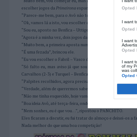
“Muito bem, vou começar eu, mas antes deixem-me acrescen
I want t
escolher jogos da
Primeirona
espanhola, caso não tenha opç
Opted 
“Parece-me bem, para o Avô não ter desculpas”, brincou
I want t
“Ok, vamos lá a isto, vou escolher dois jogos da
Quarteirona
,
Opted 
“Sou eu, aposto no Benfica – Uttigen (12-0) e no Turquel – 
“Agora é a minha vez, dois jogos da
Primeirona
, Riba d’Ave –
I want 
“Muito bem, a primeira aposta num empate, que tu nem gosta
Advertis
Opted 
“É uma fezada”, brincou ele.
“Eu vou escolher o Fabril – Vasco da Gama (4-1) e Vila Prai
I want t
of my P
“Só falto eu, mas aviso já que sou um nabo nestas coisas
was col
Carvalhos (2-3) e Turquel – Benfica B (6-5)”, avançou ele.
Opted 
“Palpites recolhidos, agora precisamos que as equipas acert
“Verdade, além de querermos saber o que vai ser o almoço 
“Não me tinha esquecido, hoje vamos degustar um belo baca
“Boa ideia Avô, até terça-feira, onde já devo ir na frente d
“Nem sonhes, eu é que vou…”, ripostou o PANCHITO.
Eles ficaram a discutir, eu fui tratar do almoço e deixei-os a f
Nada melhor do que uma boa competição!