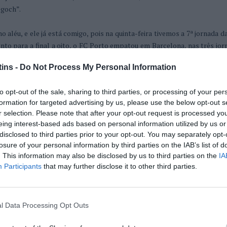
goch”.
aléu, e ele já está comigo, pois na quinta-feira tivemos a 7ª jornada d
to para a final a oito, o FC Porto empatou em Barcelona, nas três jor
ra se juntar aos minhotos, na série B o Benfica ganhou em Oliveira de 
ins -
Do Not Process My Personal Information
alongo precisa de um pequeno milagre para seguir em frente.
egam à fase final”, confirmou o AMAGADINHO.
to opt-out of the sale, sharing to third parties, or processing of your per
m vez de falarmos de alguns jogos que se vão realizar no fim de seman
formation for targeted advertising by us, please use the below opt-out s
ossos campeonatos?”.
r selection. Please note that after your opt-out request is processed y
da.
eing interest-based ads based on personal information utilized by us or
m os quatro.
disclosed to third parties prior to your opt-out. You may separately opt-
m acertar no vencedor ou no empate, ganha 2 pontos, se acertar no 
losure of your personal information by third parties on the IAB’s list of
s por uma das equipas, contabiliza 1 ponto, sendo que eu fico respon
. This information may also be disclosed by us to third parties on the
IA
Participants
that may further disclose it to other third parties.
ogos que se realizem no sábado e no domingo”.
1 recebo 2+1 pontos, certo?”, questionou o PIPOCA.
sos palpites para a nossa 1ª jornada da Liga do Avô”, ri-me eu.
as rapidamente voltaram à conversa.
l Data Processing Opt Outs