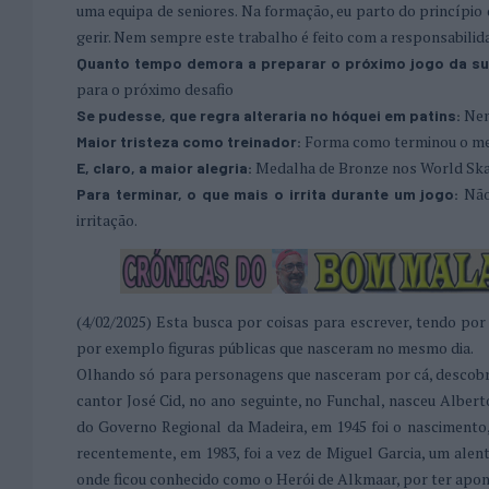
uma equipa de seniores. Na formação, eu parto do princípio q
gerir. Nem sempre este trabalho é feito com a responsabili
Quanto tempo demora a preparar o próximo jogo da su
para o próximo desafio
Nen
Se pudesse, que regra alteraria no hóquei em patins:
Forma como terminou o meu
Maior tristeza como treinador:
Medalha de Bronze nos World Ska
E, claro, a maior alegria:
Não
Para terminar, o que mais o irrita durante um jogo:
irritação.
(4/02/2025) Esta busca por coisas para escrever, tendo po
por exemplo figuras públicas que nasceram no mesmo dia.
Olhando só para personagens que nasceram por cá, descobri
cantor José Cid, no ano seguinte, no Funchal, nasceu Alberto 
do Governo Regional da Madeira, em 1945 foi o nascimento, e
recentemente, em 1983, foi a vez de Miguel Garcia, um alent
onde ficou conhecido como o Herói de Alkmaar, por ter apont