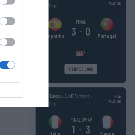
, poderei
25 JULHO
Fase Final
FINAL
egue?”.
3
0
-
Portugal
Espanha
NHO.
 Sports –
FICHA DE JOGO
Europeu Sub17 Feminino –
15:30
25 JULHO
Fase Final
FINAL 3º/4º
1
3
-
França
Itália