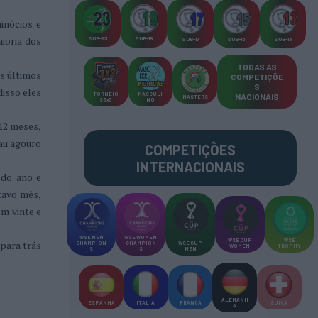
inócios e
ioria dos
SUB-23
SUB-19
SUB-17
SUB-15
SUB-13
TODAS AS
os últimos
COMPETIÇÕE
S
isso eles
TORNEIO
MASCULI
NACIONAIS
MASTERS
S 3x3
NO
12 meses,
au agouro
COMPETIÇÕES
INTERNACIONAIS
 do ano e
itavo mês,
om vinte e
WSE MEN
WSE WOMEN
WSE CUP
WSE
para trás
CHAMPION
CHAMPION
WSE CUP
WOMEN
TROPHY
S
S
MEN
ALEMANH
ESPANHA
ITÁLIA
FRANÇA
SUÍÇA
A