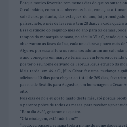
Porque motivo fevereiro tem menos dias do que os outros 
O calendário, como o conhecemos hoje, começou a tomar
solstícios, portanto, das estações do ano, foi promulgado 
países, nele, o mês de fevereiro tem 28 dias, e a cada quatro a
Essa distinção do segundo mês do ano para os demais, pode s
tempos da monarquia romana, no século VI a.C, sendo que o 
observaram as fases da Lua, cada uma durava pouco mais de 7 
Algures por essa altura os romanos adotaram um calendário
o ano começava em março e terminava em fevereiro, sendo qu
por ter o seu nome derivado de Februus, deus etrusco da mort
Mais tarde, em 46 a.C., Júlio César fez uma mudança signi
adicionou 10 dias para chegar ao total de 365 dias, fevereiro
passou de Sextilis para Augustus, em homenagem a César Augu
oito.
Nos dias de hoje eu gosto muito deste mês, até porque rec
o parente pobre de todos os meses, para receber a juventude
“Bom dia Avô”, gritaram os quatro.
“Olá miudagem, está tudo bem?”.
“Tudo, eu passei a semana toda a rir-me do nome daquela e