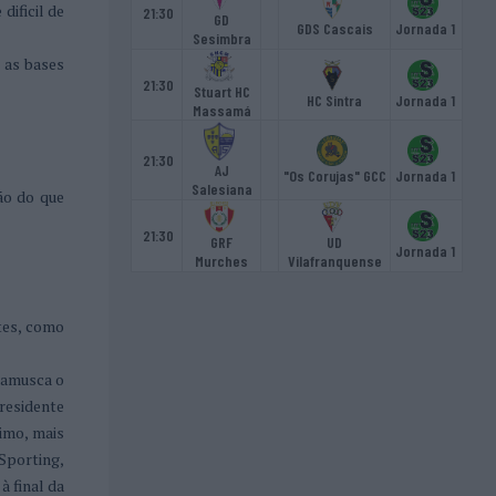
dificil de
21:30
GD
GDS Cascais
Jornada 1
Sesimbra
 as bases
21:30
Stuart HC
HC Sintra
Jornada 1
Massamá
21:30
AJ
"Os Corujas" GCC
Jornada 1
Salesiana
ão do que
21:30
GRF
UD
Jornada 1
Murches
Vilafranquense
tes, como
hamusca o
Presidente
timo, mais
 Sporting,
à final da