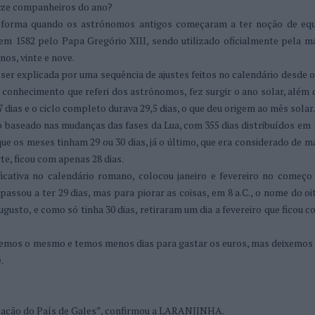
onze companheiros do ano?
 forma quando os astrónomos antigos começaram a ter noção de equ
em 1582 pelo Papa Gregório XIII, sendo utilizado oficialmente pela ma
nos, vinte e nove.
er explicada por uma sequência de ajustes feitos no calendário desde 
conhecimento que referi dos astrónomos, fez surgir o ano solar, além d
dias e o ciclo completo durava 29,5 dias, o que deu origem ao mês solar.
 baseado nas mudanças das fases da Lua, com 355 dias distribuídos em 
e os meses tinham 29 ou 30 dias, já o último, que era considerado de m
e, ficou com apenas 28 dias.
ficativa no calendário romano, colocou janeiro e fevereiro no começo
 passou a ter 29 dias, mas para piorar as coisas, em 8 a.C., o nome do o
sto, e como só tinha 30 dias, retiraram um dia a fevereiro que ficou c
ebemos o mesmo e temos menos dias para gastar os euros, mas deixemos 
.
stação do País de Gales”, confirmou a LARANJINHA.