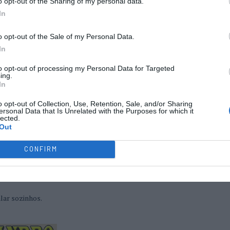
tar uma regra. Como as minhas competições se jogam muito de semana
o opt-out of the Sharing of my personal data.
ões”.
In
 o AMAGADINHO.
o opt-out of the Sale of my Personal Data.
 CRIAR-T -Stuart Massamá (2-4) e Alenquer – Salesiana (6-3). Quem se s
In
Académica (3-1)”, concluiu a LARANJINHA.
 OC Barcelos (3-5) e Oliveirense – SC Tomar (2-2)”, finalizou o AMAGADI
to opt-out of processing my Personal Data for Targeted
s”, ri-me eu.
ing.
In
a – Fânzeres (6-3)”, apostou o PANCHITO.
o opt-out of Collection, Use, Retention, Sale, and/or Sharing
ersonal Data that Is Unrelated with the Purposes for which it
”, afirmou o PIPOCA com uma enorme gargalhada. “Vou arriscar no OH
lected.
Out
em com os nossos resultados”, brinquei eu.
hoje”, pediu a LARANJINHA com um enorme sorriso.
CONFIRM
lhau com grão”.
a tua Liga”, gozou o AMAGADINHO.
alar sozinhos.