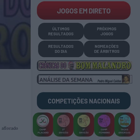
JOGOS EM DIRETO
ÚLTIMOS
PRÓXIMOS
RESULTADOS
JOGOS
RESULTADOS
NOMEAÇÕES
DO DIA
DE ÁRBITROS
COMPETIÇÕES
NACIONAIS
 aflorado
CAMP
.
2ª
3ª
CAMP
.
TAÇAS
PLACARD
DIVISÃO
DIVISÃO
FEMININO
DIVERSAS