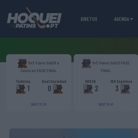
DIRETOS
AGENDA
3x3 Viana Sub19 a
3×3 Viana Sub13 FASE
Seniores FASE FINAL
FINAL
‹
Teikirise
Real Suciedad
UDV26
100 Espinhas
1
0
2
3
26/07 21:35
26/07 21:47