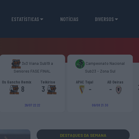
ESTATÍSTICAS
NOTÍCIAS
DIVERSOS
3x3 Viana Sub19 a
Campeonato Nacional
Seniores FASE FINAL
Sub23 - Zona Sul
Os Gancho Remix
Teikirise
APAC Tojal
AD Oeiras
8
3
-
-
26/07 22:22
06/08 21:30
DESTAQUES
DA SEMANA