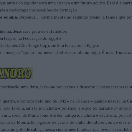
ue antes do jogador está uma criança e um futuro adulto. Esta é a parte 
dade e pedagogia nos escalões de formação
Depende… normalmente ao segundo treino já temos que ter
a equipa:
huma, deixo isso para os entendidos
 trajeto na Federação do Egipto
te Games (Challenge Cup), em San Juan, com o Egipto
 conseguir “ajudar” os meus atletas durante um jogo. É mais frustraç
r motivação uma data, leva-me por vezes a descobrir coisas interessan
 quatro, e começo pelo ano de 1942 – há 83 anos – quando nasceu na C
João Jardim, jurista, jornalista e político, ele que foi durante 37 anos 
m Lisboa, de Maria João Avillez, antiga jornalista e escritora, por úl
ejano de Moura, foi jogador de vários de clube de futebol, entre eles o
ado um golo de cabeça nessa cidade neerlandesa, que levou o seu clube 