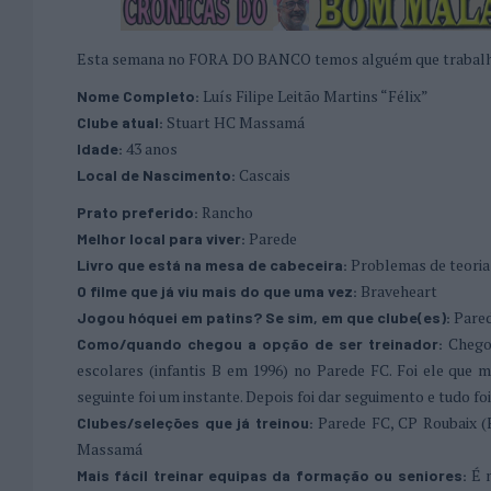
Esta semana no FORA DO BANCO temos alguém que trabalhou
Luís Filipe Leitão Martins “Félix”
Nome Completo:
Stuart HC Massamá
Clube atual:
43 anos
Idade:
Cascais
Local de Nascimento:
Rancho
Prato preferido:
Parede
Melhor local para viver:
Problemas de teoria
Livro que está na mesa de cabeceira:
Braveheart
O filme que já viu mais do que uma vez:
Pared
Jogou hóquei em patins? Se sim, em que clube(es):
Chego
Como/quando chegou a opção de ser treinador:
escolares (infantis B em 1996) no Parede FC. Foi ele que m
seguinte foi um instante. Depois foi dar seguimento e tudo fo
Parede FC, CP Roubaix (
Clubes/seleções que já treinou:
Massamá
É 
Mais fácil treinar equipas da formação ou seniores: