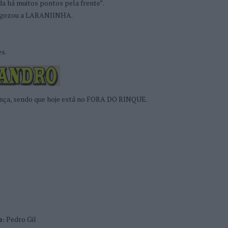
a há muitos pontos pela frente”.
”, gozou a LARANJINHA.
es.
França, sendo que hoje está no FORA DO RINQUE.
Pedro Gil
o: