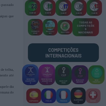
no passado
SUB-23
SUB-19
SUB-17
SUB-15
SUB-13
quipas que
TODAS AS
COMPETIÇÕE
S
TORNEIO
MASCULI
NACIONAIS
MASTERS
S 3x3
NO
COMPETIÇÕES
INTERNACIONAIS
 de telha,
mente até
WSE MEN
WSE WOMEN
WSE CUP
WSE
CHAMPION
CHAMPION
WSE CUP
WOMEN
TROPHY
S
S
MEN
aquele dia
 semana do
ALEMANH
ESPANHA
ITÁLIA
FRANÇA
SUÍÇA
A