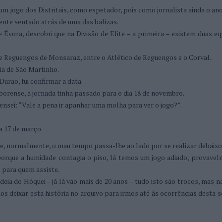
a um jogo dos Distritais, como espetador, pois como jornalista ainda o a
ente sentado atrás de uma das balizas.
e Évora, descobri que na Divisão de Elite – a primeira – existem duas e
de Reguengos de Monsaraz, entre o Atlético de Reguengos e o Corval.
ia de São Martinho.
urão, fui confirmar a data.
eborense, a jornada tinha passado para o dia 18 de novembro.
nsei: “Vale a pena ir apanhar uma molha para ver o jogo?”.
 a 17 de março.
e, normalmente, o mau tempo passa-lhe ao lado por se realizar debaixo
porque a humidade contagia o piso, lá temos um jogo adiado, provavel
 para quem assiste.
eia do Hóquei – já lá vão mais de 20 anos – tudo isto são trocos, mas n
s deixar esta história no arquivo para irmos até às ocorrências desta