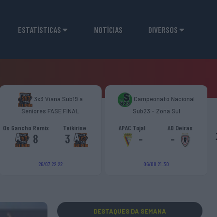
ESTATÍSTICAS
NOTÍCIAS
DIVERSOS
3x3 Viana Sub19 a
Campeonato Nacional
Seniores FASE FINAL
Sub23 - Zona Sul
Os Gancho Remix
Teikirise
APAC Tojal
AD Oeiras
8
3
-
-
26/07 22:22
06/08 21:30
DESTAQUES
DA SEMANA