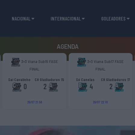
NACIONAL
INTERNACIONAL
GOLEADORES
AGENDA
3×3 Viana Sub15 FASE
3×3 Viana Sub17 FASE
FINAL
FINAL
Sai Cavalinho
CH Gladiaduros 15
Só Canelas
CH Gladiaduros 17
0
2
4
2
26/07 21:58
26/07 22:10