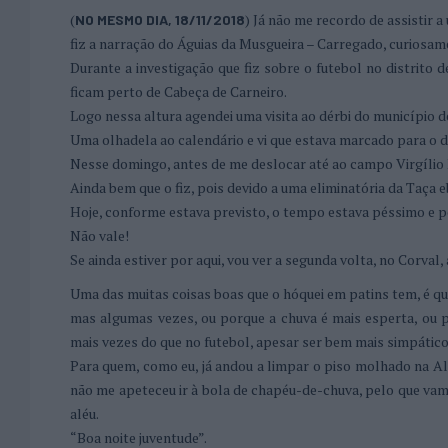
(
) Já não me recordo de assistir 
NO MESMO DIA, 18/11/2018
fiz a narração do Águias da Musgueira – Carregado, curiosam
Durante a investigação que fiz sobre o futebol no distrito d
ficam perto de Cabeça de Carneiro.
Logo nessa altura agendei uma visita ao dérbi do município 
Uma olhadela ao calendário e vi que estava marcado para o d
Nesse domingo, antes de me deslocar até ao campo Virgílio D
Ainda bem que o fiz, pois devido a uma eliminatória da Taça 
Hoje, conforme estava previsto, o tempo estava péssimo e pe
Não vale!
Se ainda estiver por aqui, vou ver a segunda volta, no Corval,
Uma das muitas coisas boas que o hóquei em patins tem, é qu
mas algumas vezes, ou porque a chuva é mais esperta, ou 
mais vezes do que no futebol, apesar ser bem mais simpático
Para quem, como eu, já andou a limpar o piso molhado na Ald
não me apeteceu ir à bola de chapéu-de-chuva, pelo que vamo
aléu.
“Boa noite juventude”.