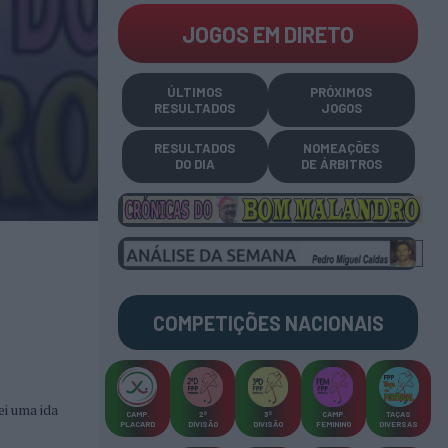
JOGOS EM DIRETO
ÚLTIMOS
PRÓXIMOS
RESULTADOS
JOGOS
RESULTADOS
NOMEAÇÕES
DO DIA
DE ÁRBITROS
COMPETIÇÕES
NACIONAIS
ei uma ida
CAMP
.
2ª
3ª
CAMP
.
TAÇAS
PLACARD
DIVISÃO
DIVISÃO
FEMININO
DIVERSAS