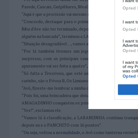
I want t
Parede, Cascais, Gulpilhares, Mealhada, Marco, Penafiel e
Opted 
“Aqui é que a procissão vai mesmo no adro, mas na
Primeiron
“Concordo, destaque para o primeiro ponto conseguido pelo
I want t
Riba d’Ave não ter terminado, depois de interrompido pela e
Opted 
alguém na bancada”, terminou a LARANJINHA com um sorri
I want 
“Situação desagradável…, vamos até à
Feminona
”.
Advertis
Opted 
“Por lá também tivemos um jogo suspenso, em Vila Boa
surpresas, com as principais candidatas a vencerem os se
I want t
apuramento vai ser feita a quatro”, rematou o PIPOCA.
of my P
was col
“Só falta a
Terceirona
, que este ano é minha, para já est
Opted 
carinho, são o Póvoa B, Os Limianos, Taipense, Espinho B, Pa
“Avô, fizeste-me lembrar a minha classificação invertida da
P
“Pois foi, uma brincadeira que deixámos cair este ano. Vamo
AMAGADINHO conquistou os primeiros dez pontos da prova”
“Yes!”, exclamou ele.
“Vamos lá à classificação, a LARANJINHA continua tran
depois eu e o PANCHITO com 16 pontos”.
“Ou seja, voltou a normalidade, o Avô como lanterna verme