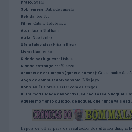
Sushi
Prato:
Baba de camelo
Sobremesa:
Ice Tea
Bebida:
Cabine Telefónica
Filme:
Jason Statham
Ator:
Não tenho
Atriz:
Prison Break
Série televisiva:
Não tenho
Livro:
Lisboa
Cidade portuguesa:
Veneza
Cidade estrangeira:
Gosto muito de c
Animais de estimação (quais e nomes):
Não jogo
Jogo de computador/consola:
Ir à praia e estar com os amigos
Hobbies:
Pa
Outra modalidade desportiva, se não fosse o hóquei:
Aquele momento ou jogo, de hóquei, que nunca vais esq
Depois de olhar para os resultados dos últimos dias, ache