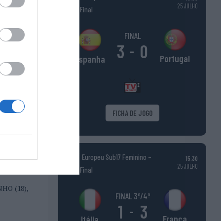
25 JULHO
Fase Final
o jogo em
FINAL
3
0
recido com
-
Portugal
Espanha
o tivemos
ugares de
FICHA DE JOGO
m merecem
erteiro, o
Europeu Sub17 Feminino –
15:30
25 JULHO
Fase Final
NHO (18),
FINAL 3º/4º
1
3
-
França
Itália