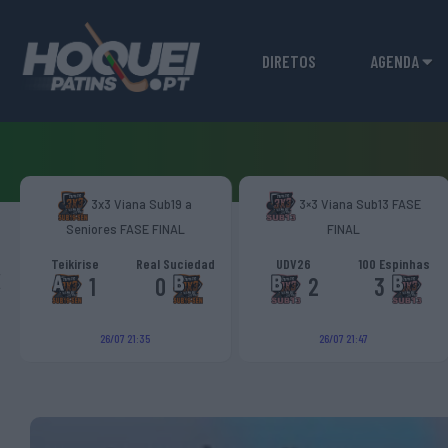
DIRETOS
AGENDA
3x3 Viana Sub19 a
3×3 Viana Sub13 FASE
Seniores FASE FINAL
FINAL
‹
Teikirise
Real Suciedad
UDV26
100 Espinhas
1
0
2
3
26/07 21:35
26/07 21:47