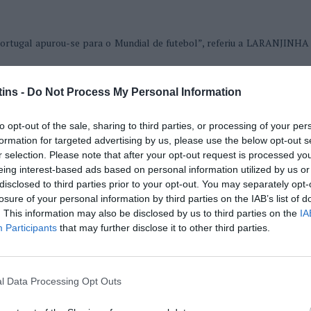
 Portugal apurou-se para o Mundial de futebol”, referiu a LARANJINH
”, recordou o AMAGADINHO.
ins -
Do Not Process My Personal Information
am que podíamos ter arrumado as contas mais cedo?”.
ramatismo torna tudo mais épico”, riu-se o PANCHITO.
ham os jogos deste mês? E como os húngaros nos vieram cá chatear, 
to opt-out of the sale, sharing to third parties, or processing of your per
formation for targeted advertising by us, please use the below opt-out s
r selection. Please note that after your opt-out request is processed y
LARANJINHA.
eing interest-based ads based on personal information utilized by us or
e irmos até ao hóquei em patins, vamos começar pela
Segundona
, que f
disclosed to third parties prior to your opt-out. You may separately opt-
losure of your personal information by third parties on the IAB’s list of
ua na frente, vitória curta no Pico, mas suficiente para manter quatro
. This information may also be disclosed by us to third parties on the
IA
 derrotou, no Seixal, o Alenquer, que chegou à terceira derrota consec
Participants
that may further disclose it to other third parties.
a, já na zona norte a Juventude de Viana continua de vento em popa, 
ra a de Espinho, referindo, como fiz a sul, só as equipas que podem
l Data Processing Opt Outs
imeirona
, para já vamos dar um pulo até à
Quarteirona
”.
s três zonas, Os Limianos, Grândola e Alenquer B venceram as duas par