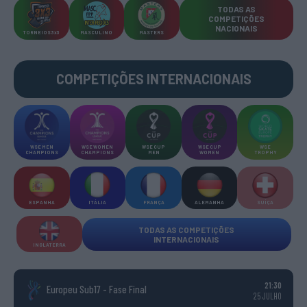
TODAS AS
COMPETIÇÕES
NACIONAIS
TORNEIOS 3x3
MASCULINO
MASTERS
COMPETIÇÕES INTERNACIONAIS
WSE MEN
WSE WOMEN
WSE CUP
WSE CUP
WSE
CHAMPIONS
CHAMPIONS
MEN
WOMEN
TROPHY
ESPANHA
ITÁLIA
FRANÇA
ALEMANHA
SUÍÇA
TODAS AS COMPETIÇÕES
INTERNACIONAIS
INGLATERRA
21:30
Europeu Sub17 - Fase Final
25 JULHO