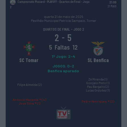
Campeonato Placard - PLAYOFF
- Quartos de Final - Jogo
21:00
21 MAIO
2
quarta 21 de maio de 2025
Pavilhão Municipal Patrícia Sampaio, Tomar
QUARTOS DE FINAL - JOGO 2
2
5
-
5
Faltas
12
1º Jogo: 2-4
SC Tomar
SL Benfica
JOGOS: 0-2
Benfica apurado
Zé Miranda (1)
Gonçalo Pinto (1)
Filipe Almeida (2)
Pau Bargalló (2)
Lucas Ordoñez (1)
António Marante ® (4)
Pedro Henriques ® (2)
José Silva ® (1)