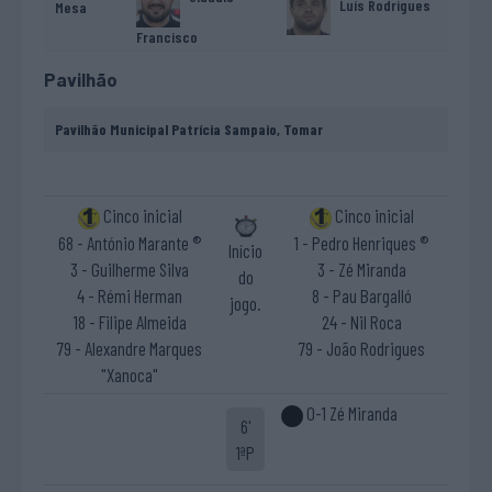
Luís Rodrigues
Mesa
Francisco
Pavilhão
Pavilhão Municipal Patrícia Sampaio, Tomar
Cinco inicial
Cinco inicial
68 - António Marante ®
1 - Pedro Henriques ®
Início
3 - Guilherme Silva
3 - Zé Miranda
do
4 - Rémi Herman
8 - Pau Bargalló
jogo.
18 - Filipe Almeida
24 - Nil Roca
79 - Alexandre Marques
79 - João Rodrigues
"Xanoca"
0-1 Zé Miranda
6'
1ªP