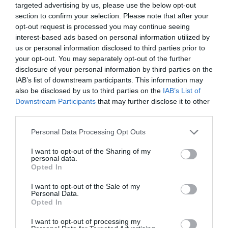
da 2ª
targeted advertising by us, please use the below opt-out
5 - Lucas Honório
8 - Pau Bargalló
parte.
section to confirm your selection. Please note that after your
18 - Filipe Almeida
24 - Nil Roca
opt-out request is processed you may continue seeing
79 - Alexandre Marques
79 - João Rodrigues
interest-based ads based on personal information utilized by
"Xanoca"
us or personal information disclosed to third parties prior to
your opt-out. You may separately opt-out of the further
10ª falta de SL
1'
disclosure of your personal information by third parties on the
Livre direto falhado
Benfica
IAB’s list of downstream participants. This information may
2ªP
Gonçalo Neto
also be disclosed by us to third parties on the
IAB’s List of
Defesa de livre direto
Downstream Participants
that may further disclose it to other
third parties.
Pedro Henriques ®
1-2 Filipe Almeida
Personal Data Processing Opt Outs
3'
Advertência verbal
2ªP
I want to opt-out of the Sharing of my
Advertência verbal
Gonçalo Neto
personal data.
Opted In
Eduard "Edu" Castro
Timeout SL Benfica
I want to opt-out of the Sale of my
5'
Personal Data.
Advertência verbal
Opted In
2ªP
Filipe Almeida
I want to opt-out of processing my