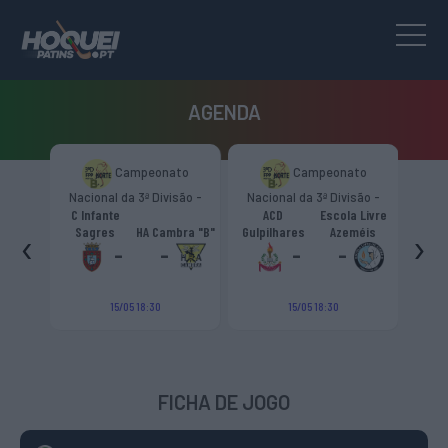
AGENDA
Campeonato
Campeonato
Skate Italia
al da 3ª Divisão -
Nacional da 3ª Divisão -
Trophy Girone “D”
ona Norte “B”
Zona Norte “B”
ante
ACD
Escola Livre
Pumas
‹
›
es
HA Cambra "B"
Gulpilhares
Azeméis
HC Castiglione
Viaregg
-
-
-
-
-
-
15/05 18:30
15/05 18:30
19/09 18:00
FICHA DE JOGO