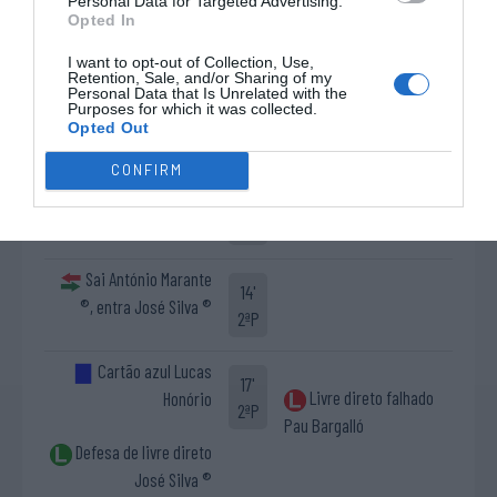
2-2 Filipe Almeida
Personal Data for Targeted Advertising.
6'
Opted In
2ªP
I want to opt-out of Collection, Use,
Retention, Sale, and/or Sharing of my
Cartão azul Gonçalo
Personal Data that Is Unrelated with the
11'
Purposes for which it was collected.
2-3 Pau Bargalló
Neto
Opted Out
2ªP
(livre direto)
CONFIRM
2-4 Lucas Ordoñez
14'
Timeout SC Tomar
2ªP
Sai António Marante
14'
®, entra José Silva ®
2ªP
Cartão azul Lucas
17'
Livre direto falhado
Honório
2ªP
Pau Bargalló
Defesa de livre direto
José Silva ®