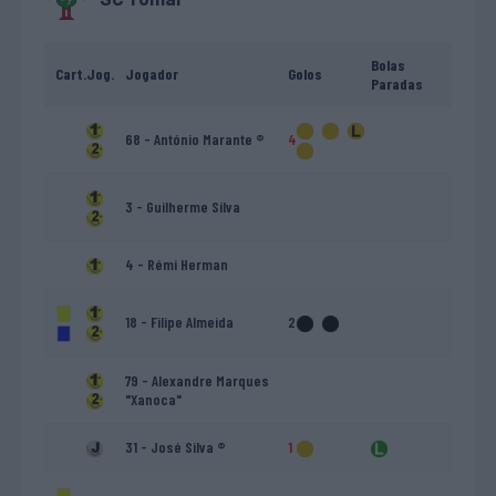
Bolas
Cart.
Jog.
Jogador
Golos
Paradas
68 - António Marante ®
4
3 - Guilherme Silva
4 - Rémi Herman
18 - Filipe Almeida
2
79 - Alexandre Marques
"Xanoca"
31 - José Silva ®
1