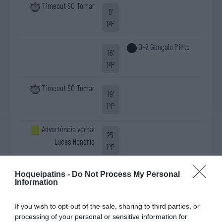
Timeout SC Tomar
9'
1ªP
0-2 Gonçalo Pinto
16'
1ªP
Timeout SC Tomar
19'
1ªP
Advertência verbal
25'
Lucas Honório
1ªP
Fim da 1ª parte.
Hoqueipatins -
Do Not Process My Personal
Information
Cinco inicial
Cinco inicial
If you wish to opt-out of the sale, sharing to third parties, or
68 - António Marante ®
1 - Pedro Henriques ®
Início
processing of your personal or sensitive information for
3 - Guilherme Silva
3 - Zé Miranda