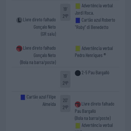
Advertência verbal
19'
Jordi Roca.
2ªP
Livre direto falhado
Cartão azul Roberto
Gonçalo Neto
"Roby" di Benedetto
(GR saiu)
Livre direto falhado
Advertência verbal
Gonçalo Neto
Pedro Henriques ®
(Bola na barra/poste)
2-5 Pau Bargalló
19'
2ªP
Cartão azul Filipe
20'
Livre direto falhado
Almeida
2ªP
Pau Bargalló
(Bola na barra/poste)
Advertência verbal