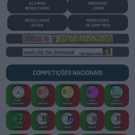
ÚLTIMOS
PRÓXIMOS
RESULTADOS
JOGOS
RESULTADOS
NOMEAÇÕES
DO DIA
DE ÁRBITROS
COMPETIÇÕES
NACIONAIS
CAMP
.
2ª
3ª
CAMP
.
TAÇAS
PLACARD
DIVISÃO
DIVISÃO
FEMININO
DIVERSAS
SUB-23
SUB-19
SUB-17
SUB-15
SUB-13