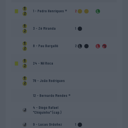
1 - Pedro Henriques ®
2
3 - Zé Miranda
1
8 - Pau Bargalló
2
24 - Nil Roca
79 - João Rodrigues
12 - Bernardo Mendes ®
4 - Diogo Rafael
"Chiquinho" (cap.)
9 - Lucas Ordoñez
1