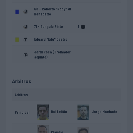
68 - Roberto "Roby" di
Benedetto
71 - Gonçalo Pinto
1
Eduard "Edu" Castro
Jordi Roca (Treinador
adjunto)
Árbitros
Árbitros
Rui Leitão
Jorge Machado
Principal
Cláudio