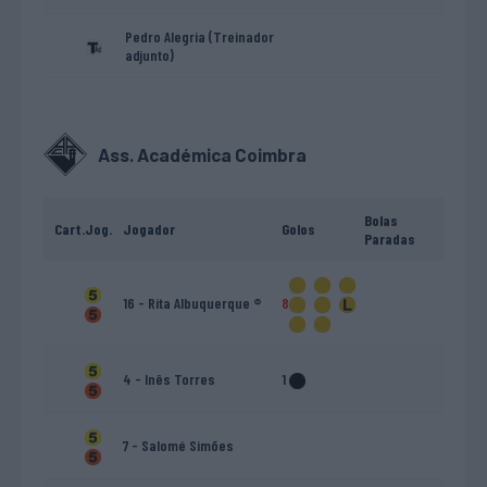
Pedro Alegria (Treinador
adjunto)
Ass. Académica Coimbra
Bolas
Cart.
Jog.
Jogador
Golos
Paradas
16 - Rita Albuquerque ®
8
4 - Inês Torres
1
7 - Salomé Simões