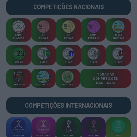
COMPETIÇÕES
NACIONAIS
CAMP
.
2ª
3ª
CAMP
.
TAÇAS
PLACARD
DIVISÃO
DIVISÃO
FEMININO
DIVERSAS
SUB-23
SUB-19
SUB-17
SUB-15
SUB-13
TODAS AS
COMPETIÇÕES
NACIONAIS
TORNEIOS 3x3
MASCULINO
MASTERS
COMPETIÇÕES INTERNACIONAIS
WSE MEN
WSE WOMEN
WSE CUP
WSE CUP
WSE