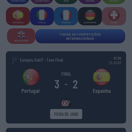
CHAMPIONS
CHAMPIONS
MEN
WOMEN
TROPHY
ESPANHA
ITÁLIA
FRANÇA
ALEMANHA
SUÍÇA
TODAS AS COMPETIÇÕES
INTERNACIONAIS
INGLATERRA
21:30
Europeu Sub17 - Fase Final
25 JULHO
FINAL
3
2
-
Portugal
Espanha
FICHA DE JOGO