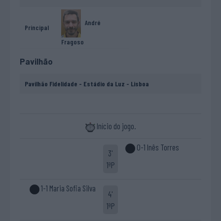
André
Principal
Fragoso
Pavilhão
Pavilhão Fidelidade - Estádio da Luz - Lisboa
Início do jogo.
0-1 Inês Torres
3'
1ªP
1-1 Maria Sofia Silva
4'
1ªP