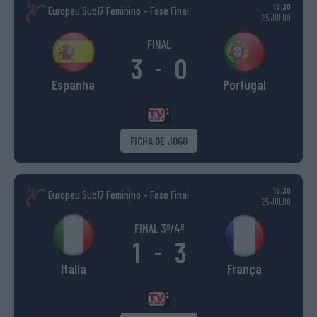
19:30
Europeu Sub17 Feminino – Fase Final
25 JULHO
FINAL
3
0
-
Espanha
Portugal
FICHA DE JOGO
15:30
Europeu Sub17 Feminino – Fase Final
25 JULHO
FINAL 3º/4º
1
3
-
Itália
França