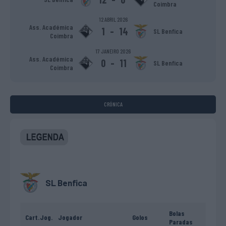
Coimbra
12 ABRIL 2026
Ass. Académica
1
-
14
SL Benfica
Coimbra
17 JANEIRO 2026
Ass. Académica
0
-
11
SL Benfica
Coimbra
CRÓNICA
SL Benfica
Bolas
Cart.
Jog.
Jogador
Golos
Paradas