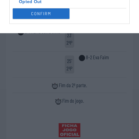
Opted Out
7-1 Marlene Sousa
18'
CONFIRM
2ªP
8-1 Maria Sofia Silva
23'
2ªP
8-2 Eva Faim
25'
2ªP
Fim da 2ª parte.
Fim do jogo.