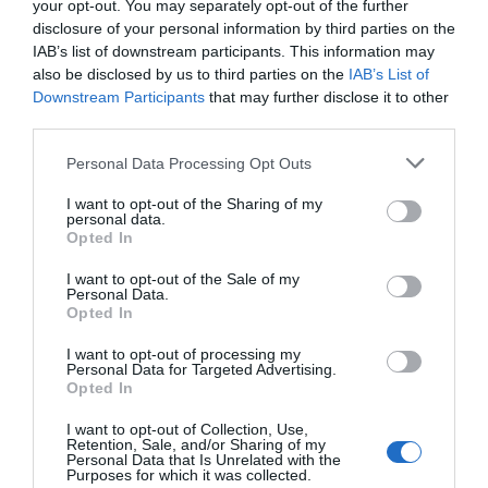
your opt-out. You may separately opt-out of the further
Maria Vieira ®
disclosure of your personal information by third parties on the
IAB’s list of downstream participants. This information may
Timeout A Acad.
9'
also be disclosed by us to third parties on the
IAB’s List of
Coimbra
2ªP
Downstream Participants
that may further disclose it to other
third parties.
3-1 Macarena "Maca"
15'
Personal Data Processing Opt Outs
Ramos
2ªP
I want to opt-out of the Sharing of my
personal data.
4-1 Raquel Santos
Opted In
16'
Timeout A Acad.
2ªP
I want to opt-out of the Sale of my
Coimbra
Personal Data.
Opted In
5-1 Maria Sofia Silva
16'
I want to opt-out of processing my
2ªP
Personal Data for Targeted Advertising.
Opted In
10ª falta de A Acad.
17'
I want to opt-out of Collection, Use,
6-1 Inês Severino
Coimbra
Retention, Sale, and/or Sharing of my
2ªP
Personal Data that Is Unrelated with the
(livre direto)
Purposes for which it was collected.