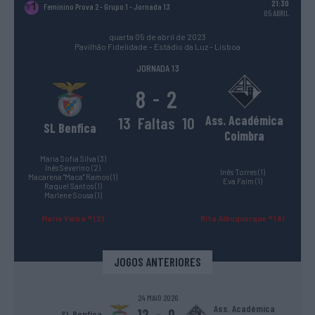
21:30
Feminino Prova 2 - Grupo 1
- Jornada 13
05 ABRIL
quarta 05 de abril de 2023
Pavilhão Fidelidade - Estádio da Luz - Lisboa
JORNADA 13
8
2
-
Ass. Académica
13
Faltas
10
SL Benfica
Coimbra
Maria Sofia Silva (3)
Inês Severino (2)
Inês Torres (1)
Macarena "Maca" Ramos (1)
Eva Faim (1)
Raquel Santos (1)
Marlene Sousa (1)
Maria Vieira ® (2)
Rita Albuquerque ® (8)
JOGOS ANTERIORES
24 MAIO 2026
Ass. Académica
12
-
0
SL Benfica