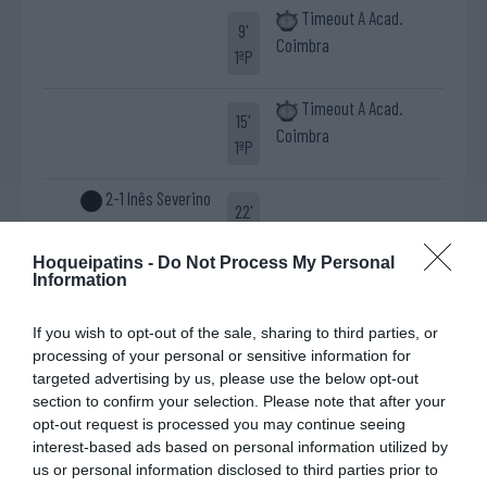
Timeout A Acad.
9'
Coimbra
1ªP
Timeout A Acad.
15'
Coimbra
1ªP
2-1 Inês Severino
22'
1ªP
Hoqueipatins -
Do Not Process My Personal
Information
Fim da 1ª parte.
If you wish to opt-out of the sale, sharing to third parties, or
Início da 2ª parte.
processing of your personal or sensitive information for
targeted advertising by us, please use the below opt-out
10ª falta de SL
section to confirm your selection. Please note that after your
7'
Livre direto falhado
Benfica
opt-out request is processed you may continue seeing
2ªP
interest-based ads based on personal information utilized by
Catarina Costa
us or personal information disclosed to third parties prior to
Defesa de livre direto