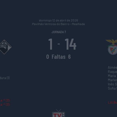
domingo 12 de abril de 2026
Pavilhão Ventosa do Bairro - Mealhada
JORNADA 7
1
14
-
0
Faltas
6
Aimée
Raquel
Maria 
ura (1)
Marle
Inês S
Sofia 
 ® (7)
Lili B
a ® (7)