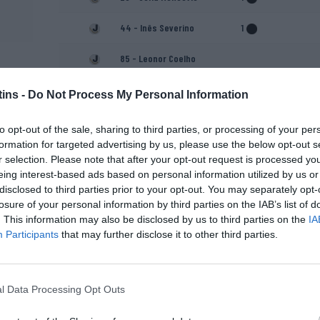
44 - Inês Severino
1
85 - Leonor Coelho
Paulo Almeida
ins -
Do Not Process My Personal Information
Pedro Alegria (Treinador
to opt-out of the sale, sharing to third parties, or processing of your per
adjunto)
formation for targeted advertising by us, please use the below opt-out s
r selection. Please note that after your opt-out request is processed y
eing interest-based ads based on personal information utilized by us or
disclosed to third parties prior to your opt-out. You may separately opt-
losure of your personal information by third parties on the IAB’s list of
. This information may also be disclosed by us to third parties on the
IA
Participants
that may further disclose it to other third parties.
l Data Processing Opt Outs