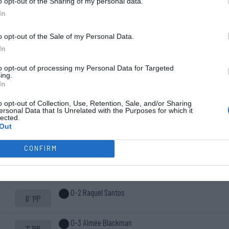
o opt-out of the Sharing of my personal data.
In
o opt-out of the Sale of my Personal Data.
In
to opt-out of processing my Personal Data for Targeted
ing.
Cinco inicial
In
Início do
10 - Maria Vieira ®
jogo.
o opt-out of Collection, Use, Retention, Sale, and/or Sharing
2 - Marlene Sousa
ersonal Data that Is Unrelated with the Purposes for which it
lected.
13 - Aimée Blackman
Out
66 - Maria Sofia Silva
95 - Raquel Santos
CONFIRM
0-1 Aimée Blackman
2' 1ªP
0-2 Raquel Santos
6' 1ªP
0-3 Aimée Blackman
7' 1ªP