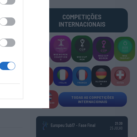
COMPETIÇÕES
INTERNACIONAIS
WSE MEN
WSE WOMEN
WSE CUP
WSE
CHAMPION
CHAMPION
WSE CUP
WOMEN
TROPHY
S
S
MEN
ALEMANH
ESPANHA
ITÁLIA
FRANÇA
SUÍÇA
A
TODAS AS COMPETIÇÕES
INTERNACIONAIS
INGLATERR
A
21:30
Europeu Sub17 - Fase Final
25 JULHO