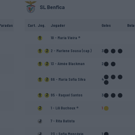
SL Benfica
Paradas
Cart.
Jog.
Jogador
Golos
Bola
10 - Maria Vieira ®
2 - Marlene Sousa (cap.)
3
13 - Aimée Blackman
2
66 - Maria Sofia Silva
4
95 - Raquel Santos
3
1 - Lili Buchoux ®
1
7 - Rita Batista
23 - Sofia Moncóvio
1