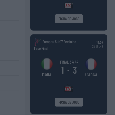
FICHA DE JOGO
Europeu Sub17 Feminino –
15:30
25 JULHO
Fase Final
FINAL 3º/4º
1
3
-
França
Itália
FICHA DE JOGO