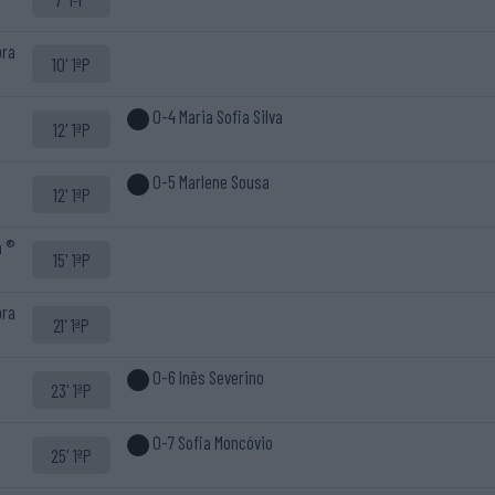
bra
10' 1ªP
0-4 Maria Sofia Silva
12' 1ªP
0-5 Marlene Sousa
12' 1ªP
a ®
15' 1ªP
bra
21' 1ªP
0-6 Inês Severino
23' 1ªP
0-7 Sofia Moncóvio
25' 1ªP