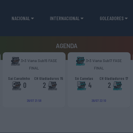
NACIONAL
INTERNACIONAL
GOLEADORES
AGENDA
3×3 Viana Sub15 FASE
3×3 Viana Sub17 FASE
FINAL
FINAL
Sai Cavalinho
CH Gladiaduros 15
Só Canelas
CH Gladiaduros 17
0
2
4
2
26/07 21:58
26/07 22:10