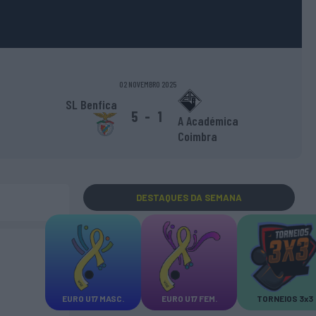
02 NOVEMBRO 2025
SL Benfica
5
-
1
A Académica
Coimbra
DESTAQUES
DA SEMANA
EURO U17 MASC.
EURO U17 FEM.
TORNEIOS 3x3