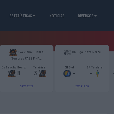
ESTATÍSTICAS
NOTÍCIAS
DIVERSOS
3x3 Viana Sub19 a
OK Liga Plata Norte
Seniores FASE FINAL
Os Gancho Remix
Teikirise
CH Olot
CP Tordera
8
3
-
-
26/07 22:22
26/09 18:00