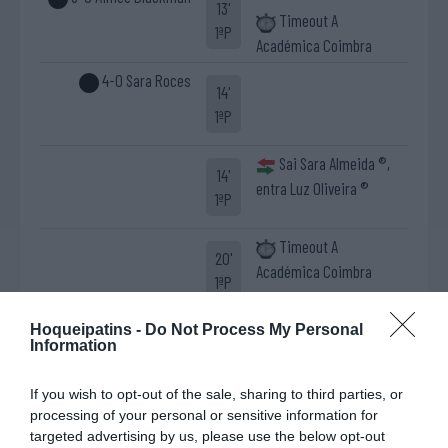
13'
Timeout A
1ªP
Académica Coimbra
4-0 Sara Roces
14'
1ªP
Sai Sara Almeida ®,
14'
entra Luz Oliveira ®
1ªP
Timeout A
20'
Académica Coimbra
1ªP
5-0 Raquel Santos
Hoqueipatins -
Do Not Process My Personal
21'
Information
1ªP
If you wish to opt-out of the sale, sharing to third parties, or
6-0 Maria Sofia Silva
processing of your personal or sensitive information for
21'
targeted advertising by us, please use the below opt-out