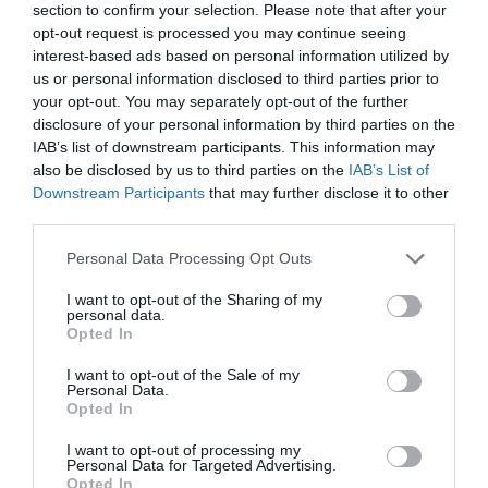
1ªP
section to confirm your selection. Please note that after your
opt-out request is processed you may continue seeing
7-0 Raquel Santos
interest-based ads based on personal information utilized by
23'
us or personal information disclosed to third parties prior to
1ªP
your opt-out. You may separately opt-out of the further
disclosure of your personal information by third parties on the
8-0 Raquel Santos
IAB’s list of downstream participants. This information may
24'
also be disclosed by us to third parties on the
IAB’s List of
1ªP
Downstream Participants
that may further disclose it to other
third parties.
Fim da 1ª parte.
Personal Data Processing Opt Outs
Sai Luz Oliveira ®,
I want to opt-out of the Sharing of my
entra Sara Almeida ®
personal data.
Opted In
Cinco inicial
Cinco inicial
I want to opt-out of the Sale of my
1 - Lili Buchoux ®
99 - Sara Almeida ®
Início
Personal Data.
2 - Marlene Sousa
3 - Clara Peixoto
Opted In
da 2ª
13 - Aimée Blackman
11 - Ana João Folgado
parte.
I want to opt-out of processing my
23 - Sofia Moncóvio
22 - Rita Antunes
Personal Data for Targeted Advertising.
44 - Inês Severino
44 - Maria Miguel Folgado
Opted In