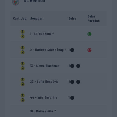
SL Benfica
Bolas
Cart.
Jog.
Jogador
Golos
Paradas
1 - Lili Buchoux ®
2 - Marlene Sousa (cap.)
1
13 - Aimée Blackman
2
23 - Sofia Moncóvio
2
44 - Inês Severino
1
10 - Maria Vieira ®