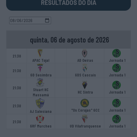
RESULTADOS DO DIA
quinta, 06 de agosto de 2026
21:30
APAC Tojal
AD Oeiras
Jornada 1
21:30
GD Sesimbra
GDS Cascais
Jornada 1
21:30
Stuart HC
HC Sintra
Jornada 1
Massamá
21:30
"Os Corujas" GCC
Jornada 1
AJ Salesiana
21:30
GRF Murches
UD Vilafranquense
Jornada 1