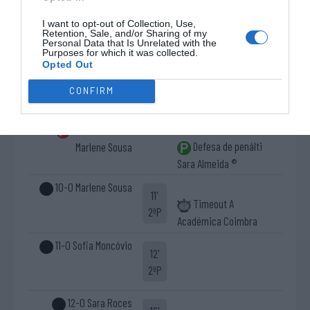
9-0 Sofia Moncóvio
I want to opt-out of Collection, Use,
2'
Retention, Sale, and/or Sharing of my
Personal Data that Is Unrelated with the
2ªP
Purposes for which it was collected.
Opted Out
Cartão azul Ana João
6'
CONFIRM
Inicio Powerplay SL
Folgado
2ªP
Benfica
Penálti falhado
Defesa de penálti
Marlene Sousa
Sara Almeida ®
10-0 Marlene Sousa
11'
Timeout A
2ªP
Académica Coimbra
11-0 Sofia Moncóvio
12'
2ªP
12-0 Sara Roces