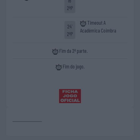
16'
2ªP
Timeout A
24'
Académica Coimbra
2ªP
Fim da 2ª parte.
Fim do jogo.