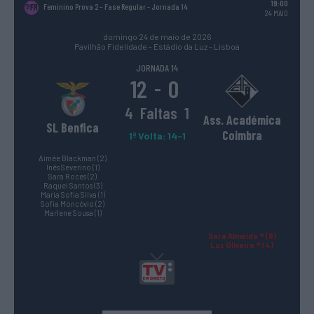
19:00
Feminino Prova 2 – Fase Regular
- Jornada 14
24 MAIO
domingo 24 de maio de 2026
Pavilhão Fidelidade - Estádio da Luz - Lisboa
JORNADA 14
12
0
-
4
Faltas
1
Ass. Académica
SL Benfica
Coimbra
1ª Volta: 14-1
Aimée Blackman (2)
Inês Severino (1)
Sara Roces (2)
Raquel Santos (3)
Maria Sofia Silva (1)
Sofia Moncóvio (2)
Marlene Sousa (1)
Sara Almeida ® (8)
Luz Oliveira ® (4)