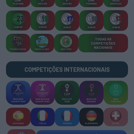
CAMP
.
2ª
3ª
CAMP
.
TAÇAS
PLACARD
DIVISÃO
DIVISÃO
FEMININO
DIVERSAS
SUB-23
SUB-19
SUB-17
SUB-15
SUB-13
TODAS AS
COMPETIÇÕES
NACIONAIS
TORNEIOS 3x3
MASCULINO
MASTERS
COMPETIÇÕES INTERNACIONAIS
WSE MEN
WSE WOMEN
WSE CUP
WSE CUP
WSE
CHAMPIONS
CHAMPIONS
MEN
WOMEN
TROPHY
ESPANHA
ITÁLIA
FRANÇA
ALEMANHA
SUÍÇA