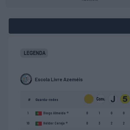
Escola Livre Azeméis
#
Guarda-redes
1
Diogo Almeida ®
0
1
0
0
10
Hélder Cereja ®
0
3
2
2