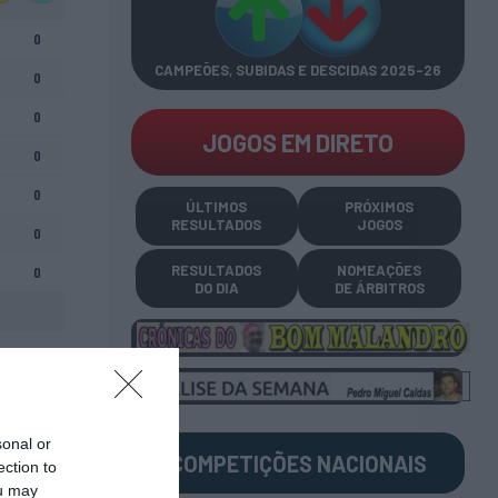
0
CAMPEÕES, SUBIDAS E DESCIDAS
2025-26
0
0
JOGOS EM DIRETO
0
0
ÚLTIMOS
PRÓXIMOS
RESULTADOS
JOGOS
0
RESULTADOS
NOMEAÇÕES
0
DO DIA
DE ÁRBITROS
sonal or
COMPETIÇÕES
NACIONAIS
ection to
ou may