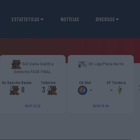
ESTATÍSTICAS
NOTÍCIAS
DIVERSOS
3x3 Viana Sub19 a
OK Liga Plata Norte
Seniores FASE FINAL
Os Gancho Remix
Teikirise
CH Olot
CP Tordera
8
3
-
-
26/07 22:22
26/09 18:00