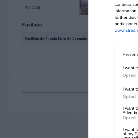
continue se
António Santos
Principal
information 
further disc
participants
Pavilhão
Downstream 
Pavilhão da Escola Livre de Azeméis - Oliveira de Azeméis
Persona
I want t
Opted 
I want t
Opted 
I want 
Advertis
Opted 
I want t
of my P