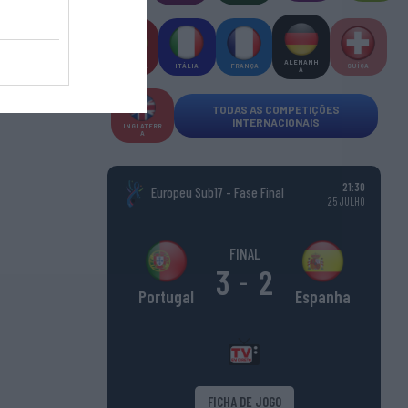
ALEMANH
ESPANHA
ITÁLIA
FRANÇA
SUÍÇA
A
TODAS AS COMPETIÇÕES
INTERNACIONAIS
INGLATERR
A
21:30
Europeu Sub17 - Fase Final
25 JULHO
FINAL
3
2
-
Espanha
Portugal
FICHA DE JOGO