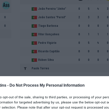
João Pereira “Jinho”
0
5
4
3
0
João Santos “Pernil”
2
3
3
0
0
Tiago Barbosa
0
0
0
0
Vítor Gonçalves
0
1
1
1
Pedro Vigário
0
5
4
0
Ricardo Capitão
0
0
0
0
Rúben Silva
0
0
0
0
Paulo Torres
ins -
Do Not Process My Personal Information
to opt-out of the sale, sharing to third parties, or processing of your per
formation for targeted advertising by us, please use the below opt-out s
r selection. Please note that after your opt-out request is processed y