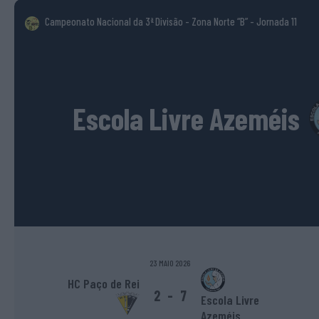
Campeonato Nacional da 3ª Divisão - Zona Norte “B”
- Jornada 11
Escola Livre Azeméis
23 MAIO 2026
HC Paço de Rei
2
-
7
Escola Livre
Azeméis