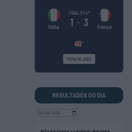
FINAL 3º/4º
1
3
-
França
Itália
FICHA DE JOGO
RESULTADOS DO DIA
Não há jogos a realizar durante