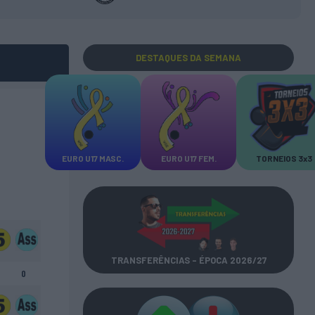
DESTAQUES
DA SEMANA
EURO U17 MASC.
EURO U17 FEM.
TORNEIOS 3x3
TRANSFERÊNCIAS - ÉPOCA 2026/27
0