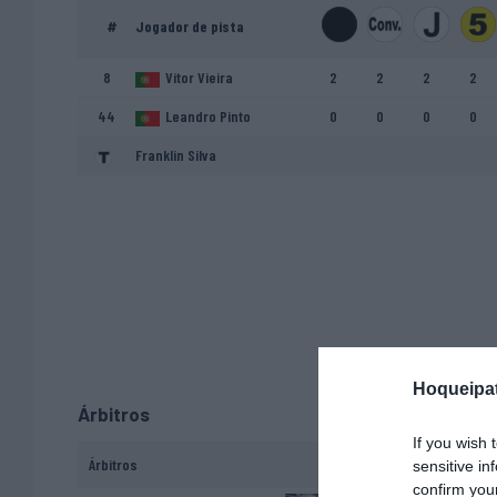
#
Jogador de pista
8
Vítor Vieira
2
2
2
2
44
Leandro Pinto
0
0
0
0
Franklin Silva
Hoqueipat
Árbitros
If you wish 
Árbitros
sensitive in
confirm you