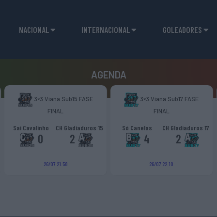
NACIONAL
INTERNACIONAL
GOLEADORES
AGENDA
3×3 Viana Sub15 FASE
3×3 Viana Sub17 FASE
FINAL
FINAL
Sai Cavalinho
CH Gladiaduros 15
Só Canelas
CH Gladiaduros 17
0
2
4
2
26/07 21:58
26/07 22:10