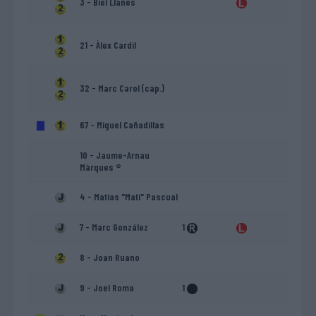
3 - Biel Llanes
21 - Àlex Cardil
32 - Marc Carol (cap.)
67 - Miguel Cañadillas
10 - Jaume-Arnau
Màrques ®
4 - Matías "Mati" Pascual
7 - Marc González
1
8 - Joan Ruano
9 - Joel Roma
1