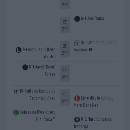
2ªP
6-1 Joel Roma
12'
2ªP
15ª Falta de Equipa de
21'
7-1 Arnau Xaus (livre
Igualada HC
2ªP
direto)
8-1 David "Dava"
22'
Torres
2ªP
15ª Falta de Equipa de
25'
Livre direto falhado
Deportivo Liceo
2ªP
Marc González
Defesa de livre direto
8-2 Marc González
Blai Roca ®
(recarga)