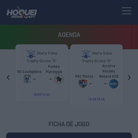
AGENDA
to
Skate Italia
Skate Italia
são -
Trophy Girone “D”
Trophy Girone "A"
T
Azzurra
 Livre
Pumas
Hockey
‹
›
méis
HC Castiglione
Viareggio
HC Va
HRC Monza
Novara ASD
-
-
-
-
19/09 18:00
19/09 19:45
FICHA DE JOGO