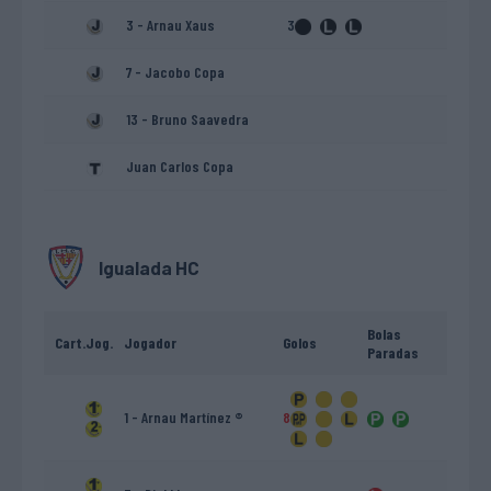
3 - Arnau Xaus
3
7 - Jacobo Copa
13 - Bruno Saavedra
Juan Carlos Copa
Igualada HC
Bolas
Cart.
Jog.
Jogador
Golos
Paradas
1 - Arnau Martínez ®
8