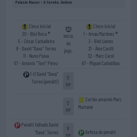
Palacio Riazor - A Coruña, Galicia
Cinco inicial
Cinco inicial
20 - Blai Roca ®
1 - Arnau Martínez ®
Início
5 - César Carballeira
3 - Biel Llanes
do
8 - David "Dava" Torres
21 - Àlex Cardil
jogo.
11 - Nuno Paiva
32 - Marc Carol
57 - Antonio "Toni" Pérez
67 - Miguel Cañadillas
1-0 David "Dava"
5'
Torres (penálti)
1ªP
Cartão amarelo Marc
5'
Muntané
1ªP
Penálti falhado David
6'
Defesa de penálti
"Dava" Torres
1ªP