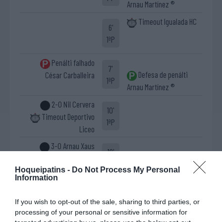
Arnau Martínez ®
Timeout Igualada HC
6'
1ªP
Penálti falhado
7'
Defesa de penálti
César Carballeira
1ªP
Arnau Martínez ®
2-0 Nil Cervera
10'
Timeout Deportivo
1ªP
Liceo
3-0 Arnau Xaus
12'
1ªP
Hoqueipatins -
Do Not Process My Personal
Information
Cartão amarelo
19'
Antonio "Toni" Pérez
If you wish to opt-out of the sale, sharing to third parties, or
1ªP
processing of your personal or sensitive information for