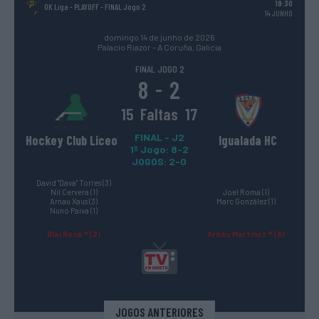
19:30
OK Liga - PLAYOFF
- FINAL Jogo 2
14 JUNHO
domingo 14 de junho de 2026
Palacio Riazor - A Coruña, Galicia
FINAL JOGO 2
8
2
-
15
Faltas
17
FINAL - J2
Hockey Club Liceo
Igualada HC
1º Jogo: 8-2
JOGOS: 2-0
David "Dava" Torres (3)
Nil Cervera (1)
Joel Roma (1)
Arnau Xaus (3)
Marc González (1)
Nuno Paiva (1)
Blai Roca ® (2)
Arnau Martínez ® (8)
JOGOS ANTERIORES