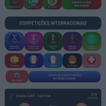
COMPETIÇÕES
NACIONAIS
TORNEIOS 3x3
MASCULINO
MASTERS
COMPETIÇÕES INTERNACIONAIS
WSE MEN
WSE WOMEN
WSE CUP
WSE CUP
WSE
CHAMPIONS
CHAMPIONS
MEN
WOMEN
TROPHY
ESPANHA
ITÁLIA
FRANÇA
ALEMANHA
SUÍÇA
TODAS AS COMPETIÇÕES
INTERNACIONAIS
INGLATERRA
21:30
Europeu Sub17 - Fase Final
25 JULHO