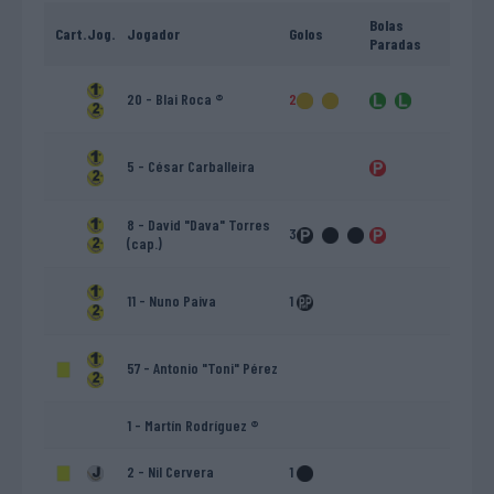
Bolas
Cart.
Jog.
Jogador
Golos
Paradas
20 - Blai Roca ®
2
5 - César Carballeira
8 - David "Dava" Torres
3
(cap.)
11 - Nuno Paiva
1
57 - Antonio "Toni" Pérez
1 - Martín Rodríguez ®
2 - Nil Cervera
1