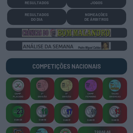
RESULTADOS
JOGOS
RESULTADOS
NOMEAÇÕES
DO DIA
DE ÁRBITROS
COMPETIÇÕES
NACIONAIS
CAMP
.
2ª
3ª
CAMP
.
TAÇAS
PLACARD
DIVISÃO
DIVISÃO
FEMININO
DIVERSAS
SUB-23
SUB-19
SUB-17
SUB-15
SUB-13
TODAS AS