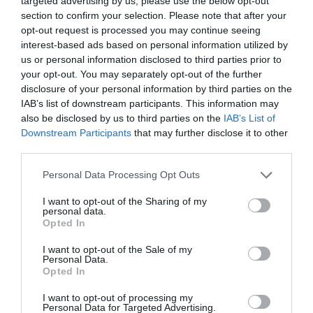
targeted advertising by us, please use the below opt-out
Cartão azul Miguel
section to confirm your selection. Please note that after your
19'
Inicio Powerplay
Cañadillas
opt-out request is processed you may continue seeing
1ªP
Deportivo Liceo
interest-based ads based on personal information utilized by
us or personal information disclosed to third parties prior to
4-0 Nuno Paiva
your opt-out. You may separately opt-out of the further
20'
(power play)
disclosure of your personal information by third parties on the
1ªP
IAB’s list of downstream participants. This information may
also be disclosed by us to third parties on the
IAB’s List of
Fim Powerplay
21'
Downstream Participants
that may further disclose it to other
Deportivo Liceo
third parties.
1ªP
Personal Data Processing Opt Outs
Cartão amarelo Nil
23'
Cervera
I want to opt-out of the Sharing of my
1ªP
personal data.
Timeout Deportivo
Opted In
Liceo
I want to opt-out of the Sale of my
Personal Data.
Fim da 1ª parte.
Opted In
Cinco inicial
Cinco inicial
I want to opt-out of processing my
Personal Data for Targeted Advertising.
20 - Blai Roca ®
1 - Arnau Martínez ®