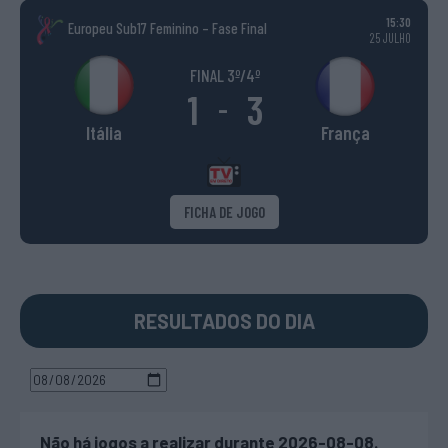
15:30
Europeu Sub17 Feminino – Fase Final
25 JULHO
FINAL 3º/4º
1
3
-
Itália
França
FICHA DE JOGO
RESULTADOS DO DIA
Não há jogos a realizar durante 2026-08-08.