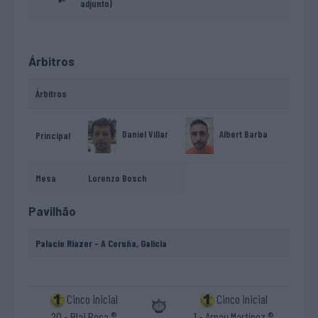
adjunto)
Árbitros
Árbitros
Albert Barba
Daniel Villar
Principal
Mesa
Lorenzo Bosch
Pavilhão
Palacio Riazor - A Coruña, Galicia
Cinco inicial
Cinco inicial
20 - Blai Roca ®
1 - Arnau Martínez ®