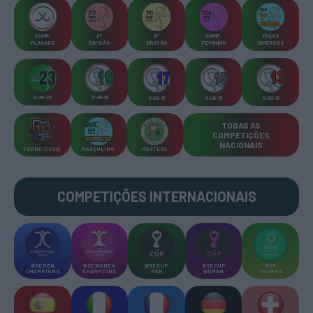
CAMP
.
2ª
3ª
CAMP
.
TAÇAS
PLACARD
DIVISÃO
DIVISÃO
FEMININO
DIVERSAS
SUB-23
SUB-19
SUB-17
SUB-15
SUB-13
TODAS AS
COMPETIÇÕES
NACIONAIS
TORNEIOS 3x3
MASCULINO
MASTERS
COMPETIÇÕES INTERNACIONAIS
WSE MEN
WSE WOMEN
WSE CUP
WSE CUP
WSE
CHAMPIONS
CHAMPIONS
MEN
WOMEN
TROPHY