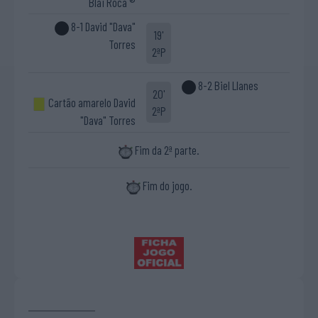
Blai Roca ®
8-1 David "Dava"
19'
Torres
2ªP
8-2 Biel Llanes
20'
Cartão amarelo David
2ªP
"Dava" Torres
Fim da 2ª parte.
Fim do jogo.