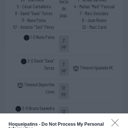
Início
5 - César Carballeira
4 - Matías "Mati" Pascual
do
8 - David "Dava" Torres
7 - Marc González
jogo.
11 - Nuno Paiva
8 - Joan Ruano
57 - Antonio "Toni" Pérez
32 - Marc Carol
1-0 Nuno Paiva
2'
1ªP
2-0 David "Dava"
3'
Timeout Igualada HC
Torres
1ªP
Timeout Deportivo
12'
Liceo
1ªP
3-0 Bruno Saavedra
13'
1ªP
Hoqueipatins -
Do Not Process My Personal