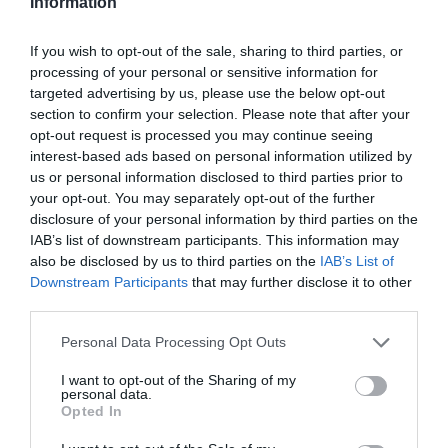
Information
4-0 Nuno Paiva
20'
1ªP
If you wish to opt-out of the sale, sharing to third parties, or
processing of your personal or sensitive information for
targeted advertising by us, please use the below opt-out
Timeout Igualada HC
21'
section to confirm your selection. Please note that after your
1ªP
opt-out request is processed you may continue seeing
interest-based ads based on personal information utilized by
us or personal information disclosed to third parties prior to
5-0 Bruno Saavedra
22'
your opt-out. You may separately opt-out of the further
Timeout Deportivo
1ªP
disclosure of your personal information by third parties on the
Liceo
IAB’s list of downstream participants. This information may
also be disclosed by us to third parties on the
IAB’s List of
6-0 César
24'
Downstream Participants
that may further disclose it to other
Carballeira
1ªP
third parties.
Personal Data Processing Opt Outs
Fim da 1ª parte.
I want to opt-out of the Sharing of my
personal data.
Cinco inicial
Cinco inicial
Opted In
20 - Blai Roca ®
1 - Arnau Martínez ®
Início
3 - Arnau Xaus
3 - Biel Llanes