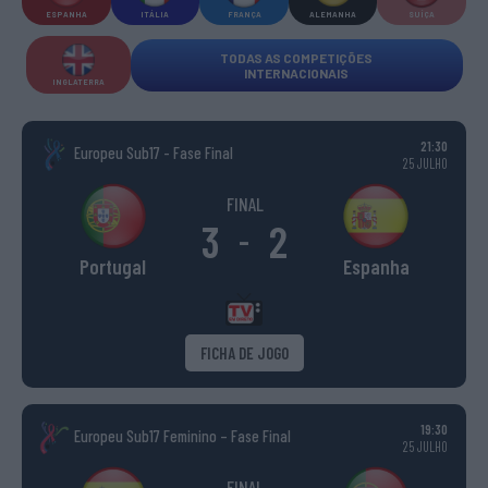
ESPANHA
ITÁLIA
FRANÇA
ALEMANHA
SUÍÇA
TODAS AS COMPETIÇÕES
INTERNACIONAIS
INGLATERRA
21:30
Europeu Sub17 - Fase Final
25 JULHO
FINAL
3
2
-
Portugal
Espanha
FICHA DE JOGO
19:30
Europeu Sub17 Feminino – Fase Final
25 JULHO
FINAL