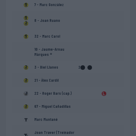
7 - Marc González
8 - Joan Ruano
32 - Marc Carol
10 - Jaume-Arnau
Màrques ®
3 - Biel Llanes
2
21 - Àlex Cardil
22 - Roger Bars (cap.)
67 - Miguel Cañadillas
Marc Muntané
Joan Traver (Treinador