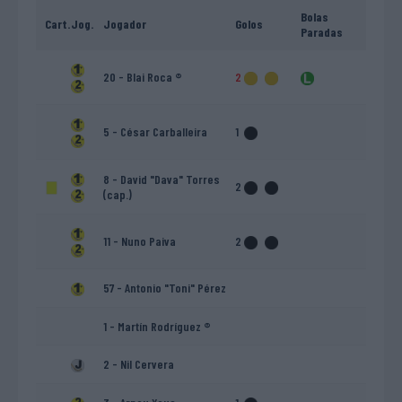
Bolas
Cart.
Jog.
Jogador
Golos
Paradas
20 - Blai Roca ®
2
5 - César Carballeira
1
8 - David "Dava" Torres
2
(cap.)
11 - Nuno Paiva
2
57 - Antonio "Toni" Pérez
1 - Martín Rodríguez ®
2 - Nil Cervera