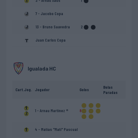
3 - Arnau Xaus
1
7 - Jacobo Copa
13 - Bruno Saavedra
2
Juan Carlos Copa
Igualada HC
Bolas
Cart.
Jog.
Jogador
Golos
Paradas
1 - Arnau Martínez ®
8
4 - Matías "Mati" Pascual