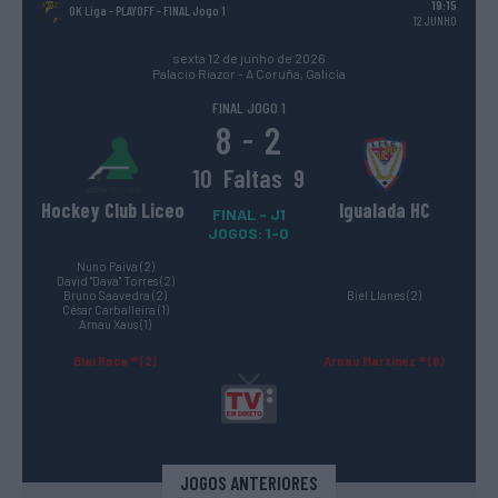
19:15
OK Liga - PLAYOFF
- FINAL Jogo 1
12 JUNHO
sexta 12 de junho de 2026
Palacio Riazor - A Coruña, Galicia
FINAL JOGO 1
8
2
-
10
Faltas
9
Hockey Club Liceo
Igualada HC
FINAL - J1
JOGOS: 1-0
Nuno Paiva (2)
David "Dava" Torres (2)
Bruno Saavedra (2)
Biel Llanes (2)
César Carballeira (1)
Arnau Xaus (1)
Blai Roca ® (2)
Arnau Martínez ® (8)
JOGOS ANTERIORES