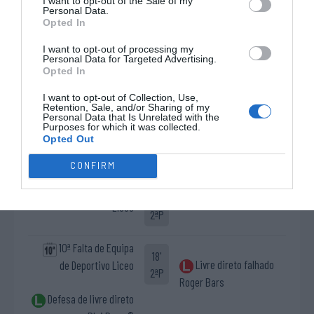
I want to opt-out of the Sale of my
da 2ª
Personal Data.
5 - César Carballeira
8 - Joan Ruano
parte.
Opted In
8 - David "Dava" Torres
21 - Àlex Cardil
11 - Nuno Paiva
67 - Miguel Cañadillas
I want to opt-out of processing my
Personal Data for Targeted Advertising.
Opted In
6-1 Biel Llanes
2'
2ªP
I want to opt-out of Collection, Use,
Retention, Sale, and/or Sharing of my
Personal Data that Is Unrelated with the
Purposes for which it was collected.
7-1 Arnau Xaus
4'
Opted Out
2ªP
CONFIRM
Timeout Deportivo
11'
Liceo
2ªP
10ª Falta de Equipa
18'
Livre direto falhado
de Deportivo Liceo
2ªP
Roger Bars
Defesa de livre direto