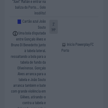
"Xavi" Malián e entrar na
baliza do Porto... Golo
insólito!
Cartão azul João
2'
Souto
1ªP
Uma bola disputada
entre Gonçalo Alves e
Inicio Powerplay FC
Bruno Di Benedetto junto
Porto
à tabela lateral,
ressaltando a bola para a
tabela de fundo da
Oliveirense. Gonçalo
Alves arranca para a
tabela e João Souto
arranca também e bate
com grande violência em
GAlves, atirando-o
contra a tabela e