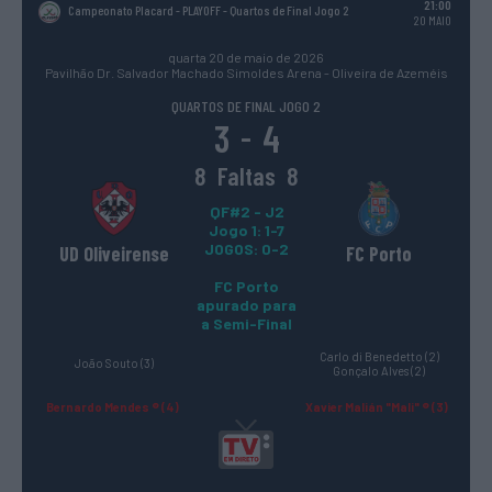
21:00
Campeonato Placard - PLAYOFF
- Quartos de Final Jogo 2
20 MAIO
quarta 20 de maio de 2026
Pavilhão Dr. Salvador Machado Simoldes Arena - Oliveira de Azeméis
QUARTOS DE FINAL JOGO 2
3
4
-
8
Faltas
8
QF#2 - J2
Jogo 1: 1-7
JOGOS: 0-2
UD Oliveirense
FC Porto
FC Porto
apurado para
a Semi-Final
Carlo di Benedetto (2)
João Souto (3)
Gonçalo Alves (2)
Bernardo Mendes ® (4)
Xavier Malián "Mali" ® (3)