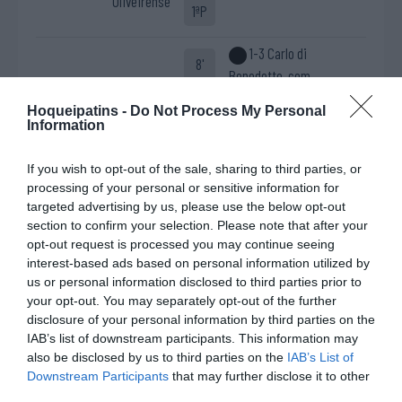
Oliveirense
1ªP
1-3 Carlo di
8'
Benedetto, com
1ªP
assistência de José
Hoqueipatins -
Do Not Process My Personal
"Rafa" Costa
Information
Gonçalo Alves tenta o
golo com remate forte
If you wish to opt-out of the sale, sharing to third parties, or
ressaltando a bola de
processing of your personal or sensitive information for
novo para ele que fez
targeted advertising by us, please use the below opt-out
novo remate que embate
section to confirm your selection. Please note that after your
opt-out request is processed you may continue seeing
no corpo de Bruno Di
interest-based ads based on personal information utilized by
Benedetto e ressalta
us or personal information disclosed to third parties prior to
para "Rafa" Costa, no
your opt-out. You may separately opt-out of the further
centro da área, e este,
disclosure of your personal information by third parties on the
com um toque de classe,
IAB’s list of downstream participants. This information may
faz o passe para Carlo Di
also be disclosed by us to third parties on the
IAB’s List of
Benedetto, ao segundo
Downstream Participants
that may further disclose it to other
third parties.
poste, rematar de