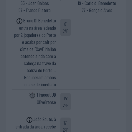
55 - Joan Galbas
19 - Carlo di Benedetto
57 - Franco Platero
77 - Gonçalo Alves
Bruno Di Benedetto
6'
entra na área ladeado
2ªP
por 2 jogadores do Porto
e acaba por cair por
cima de "Xavi" Malián
batendo ainda com a
cabeça na trave da
baliza do Porto...
Recuperam ambos
quase de imediato
Timeout UD
14'
Oliveirense
2ªP
João Souto, à
17'
entrada da área, recebe
2ªP