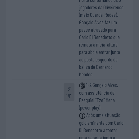
jogadores da Oliveirense
(mais Guarda-Redes),
Gonçalo Alves faz um
passe atrasado para
Carlo Di Benedetto que
remata a meia-altura
para abola entrar junto
ao poste esquerdo da
baliza de Bernardo
Mendes
1-2 Gonçalo Alves,
6'
com assistência de
1ªP
Ezequiel "Eze" Mena
(power play)
Após uma situação
golo eminente com Carlo
Di Benedetto a tentar
uma recarga junto a