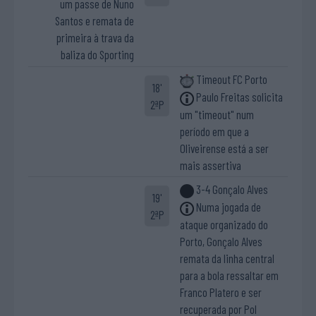
um passe de Nuno
Santos e remata de
primeira à trava da
baliza do Sporting
Timeout FC Porto
18'
Paulo Freitas solicita
2ªP
um "timeout" num
período em que a
Oliveirense está a ser
mais assertiva
3-4 Gonçalo Alves
19'
Numa jogada de
2ªP
ataque organizado do
Porto, Gonçalo Alves
remata da linha central
para a bola ressaltar em
Franco Platero e ser
recuperada por Pol