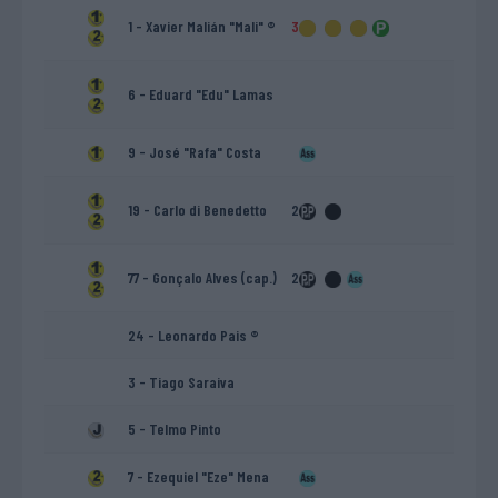
1 - Xavier Malián "Mali" ®
3
6 - Eduard "Edu" Lamas
9 - José "Rafa" Costa
19 - Carlo di Benedetto
2
77 - Gonçalo Alves (cap.)
2
24 - Leonardo Pais ®
3 - Tiago Saraiva
5 - Telmo Pinto
7 - Ezequiel "Eze" Mena