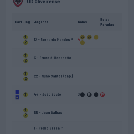
UD Oliveirense
Bolas
Cart.
Jog.
Jogador
Golos
Paradas
12 - Bernardo Mendes ®
4
3 - Bruno di Benedetto
22 - Nuno Santos (cap.)
44 - João Souto
3
55 - Joan Galbas
1 - Pedro Bessa ®