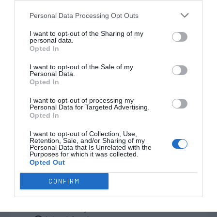
primeira para o 3-1 do
Personal Data Processing Opt Outs
Porto
I want to opt-out of the Sharing of my
Timeout FC Porto
personal data.
12'
Opted In
1ªP
I want to opt-out of the Sale of my
Personal Data.
Grande Penalidade
Opted In
14'
assinalada a favor da
1ªP
I want to opt-out of processing my
Defesa de penálti
Oliveirense: Marc Rouzé
Personal Data for Targeted Advertising.
entra na área do Porto e
Xavier Malián "Mali" ®
Opted In
é obstruído por Pol
I want to opt-out of Collection, Use,
Manrubia caindo para o
Retention, Sale, and/or Sharing of my
Personal Data that Is Unrelated with the
solo
Purposes for which it was collected.
Penálti falhado João
Opted Out
Souto
CONFIRM
2-3 João Souto
(recarga)