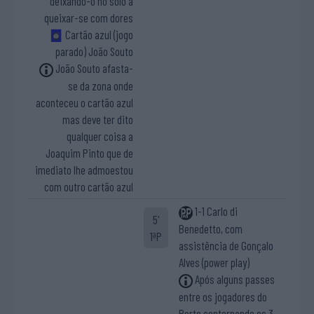
deixando-o no solo a
queixar-se com dores
Cartão azul (jogo
parado) João Souto
João Souto afasta-
se da zona onde
aconteceu o cartão azul
mas deve ter dito
qualquer coisa a
Joaquim Pinto que de
imediato lhe admoestou
com outro cartão azul
1-1 Carlo di
5'
Benedetto, com
1ªP
assistência de Gonçalo
Alves (power play)
Após alguns passes
entre os jogadores do
Porto contornando os 3