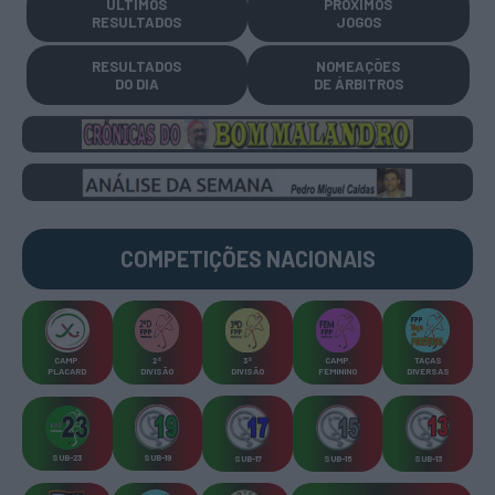
ÚLTIMOS
PRÓXIMOS
RESULTADOS
JOGOS
RESULTADOS
NOMEAÇÕES
DO DIA
DE ÁRBITROS
COMPETIÇÕES
NACIONAIS
CAMP
.
2ª
3ª
CAMP
.
TAÇAS
PLACARD
DIVISÃO
DIVISÃO
FEMININO
DIVERSAS
SUB-23
SUB-19
SUB-17
SUB-15
SUB-13