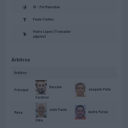
10 - Pol Manrubia
Paulo Freitas
Pedro Lopes (Treinador
adjunto)
Árbitros
Árbitros
Marcelo
Joaquim Pinto
Principal
Cardoso
João Paulo
André Portal
Mesa
Silva