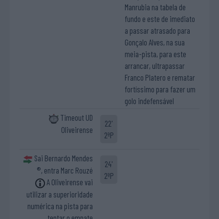
Manrubia na tabela de
fundo e este de imediato
a passar atrasado para
Gonçalo Alves, na sua
meia-pista, para este
arrancar, ultrapassar
Franco Platero e rematar
fortíssimo para fazer um
golo indefensável
Timeout UD
22'
Oliveirense
2ªP
Sai Bernardo Mendes
24'
®, entra Marc Rouzé
2ªP
A Oliveirense vai
utilizar a superioridade
numérica na pista para
tentar o empate