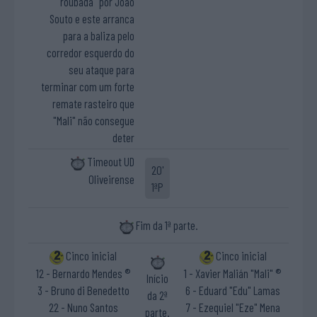
"roubada" por João
Souto e este arranca
para a baliza pelo
corredor esquerdo do
seu ataque para
terminar com um forte
remate rasteiro que
"Mali" não consegue
deter
Timeout UD
20'
Oliveirense
1ªP
Fim da 1ª parte.
Cinco inicial
Cinco inicial
12 - Bernardo Mendes ®
1 - Xavier Malián "Mali" ®
Início
3 - Bruno di Benedetto
6 - Eduard "Edu" Lamas
da 2ª
22 - Nuno Santos
7 - Ezequiel "Eze" Mena
parte.