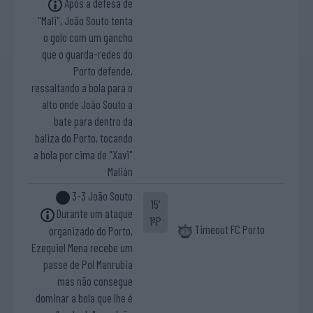
Após a defesa de
"Mali", João Souto tenta
o golo com um gancho
que o guarda-redes do
Porto defende,
ressaltando a bola para o
alto onde João Souto a
bate para dentro da
baliza do Porto, tocando
a bola por cima de "Xavi"
Malián
3-3 João Souto
15'
Durante um ataque
1ªP
Timeout FC Porto
organizado do Porto,
Ezequiel Mena recebe um
passe de Pol Manrubia
mas não consegue
dominar a bola que lhe é