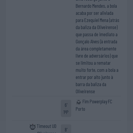
Bernardo Mendes, a bola
acaba por ser aliviada
para Ezequiel Mena (atrás
da baliza da Oliveirense)
que passa de imediato a
Gonçalo Alves (à entrada
da área completamente
livre de adversários) que
se limitou a rematar
muito forte, com a bola a
entrar por alto junto à
barra da baliza da
Oliveirense
Fim Powerplay FC
6'
Porto
1ªP
Timeout UD
8'