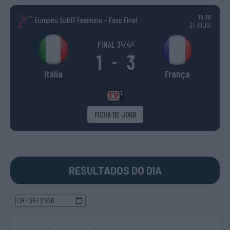
15:30
Europeu Sub17 Feminino – Fase Final
25 JULHO
FINAL 3º/4º
1
3
-
Itália
França
FICHA DE JOGO
RESULTADOS DO DIA