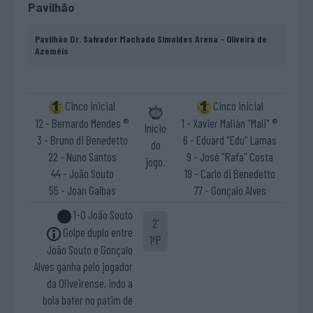
Pavilhão
Pavilhão Dr. Salvador Machado Simoldes Arena - Oliveira de
Azeméis
Cinco inicial
Cinco inicial
12 - Bernardo Mendes ®
1 - Xavier Malián "Mali" ®
Início
3 - Bruno di Benedetto
6 - Eduard "Edu" Lamas
do
22 - Nuno Santos
9 - José "Rafa" Costa
jogo.
44 - João Souto
19 - Carlo di Benedetto
55 - Joan Galbas
77 - Gonçalo Alves
1-0 João Souto
2'
Golpe duplo entre
1ªP
João Souto e Gonçalo
Alves ganha pelo jogador
da Oliveirense, indo a
bola bater no patim de