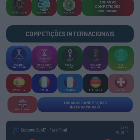
TODAS AS
COMPETIÇÕES
NACIONAIS
TORNEIOS 3x3
MASCULINO
MASTERS
COMPETIÇÕES INTERNACIONAIS
WSE MEN
WSE WOMEN
WSE CUP
WSE CUP
WSE
CHAMPIONS
CHAMPIONS
MEN
WOMEN
TROPHY
ESPANHA
ITÁLIA
FRANÇA
ALEMANHA
SUÍÇA
TODAS AS COMPETIÇÕES
INTERNACIONAIS
INGLATERRA
21:30
Europeu Sub17 - Fase Final
25 JULHO