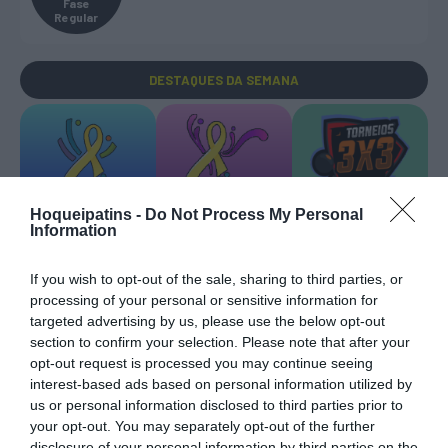
Fase
Regular
DESTAQUES
DA SEMANA
Hoqueipatins -
Do Not Process My Personal
EURO U17 MASC.
EURO U17 FEM.
TORNEIOS 3x3
Information
If you wish to opt-out of the sale, sharing to third parties, or
processing of your personal or sensitive information for
targeted advertising by us, please use the below opt-out
section to confirm your selection. Please note that after your
opt-out request is processed you may continue seeing
TRANSFERÊNCIAS - ÉPOCA 2026/27
interest-based ads based on personal information utilized by
us or personal information disclosed to third parties prior to
your opt-out. You may separately opt-out of the further
disclosure of your personal information by third parties on the