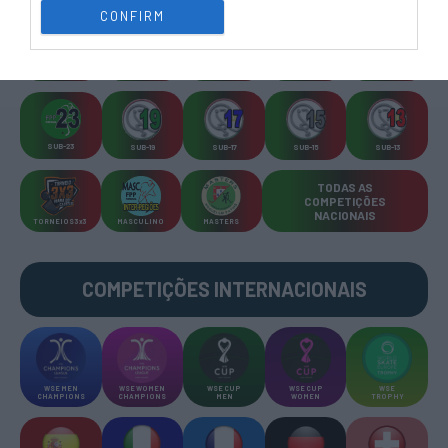
CONFIRM
CAMP
.
2ª
3ª
CAMP
.
TAÇAS
PLACARD
DIVISÃO
DIVISÃO
FEMININO
DIVERSAS
SUB-23
SUB-19
SUB-17
SUB-15
SUB-13
TODAS AS
COMPETIÇÕES
NACIONAIS
TORNEIOS 3x3
MASCULINO
MASTERS
COMPETIÇÕES INTERNACIONAIS
WSE MEN
WSE WOMEN
WSE CUP
WSE CUP
WSE
CHAMPIONS
CHAMPIONS
MEN
WOMEN
TROPHY