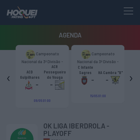
AGENDA
mpeonato
Campeonato
Campeonato
a 3ª Divisão -
Nacional da 3ª Divisão -
Nacional da 3ª Divisão -
ACR
Norte “B”
Zona Norte “B”
Zona Norte “B”
C Infante
ACD
Escola Livre
Pessegueiro
‹
›
Sagres
HA Cambra "B"
Gulpilhares
Azeméis
do Vouga
-
-
-
-
-
15/05 01:00
15/05 01:00
5 01:00
OK LIGA IBERDROLA -
PLAYOFF