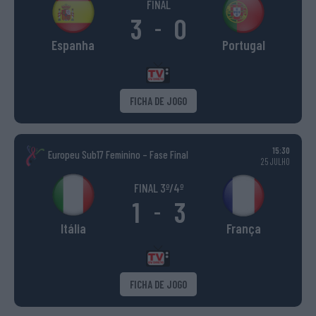
FINAL
3
0
-
Espanha
Portugal
FICHA DE JOGO
15:30
Europeu Sub17 Feminino – Fase Final
25 JULHO
FINAL 3º/4º
1
3
-
Itália
França
FICHA DE JOGO