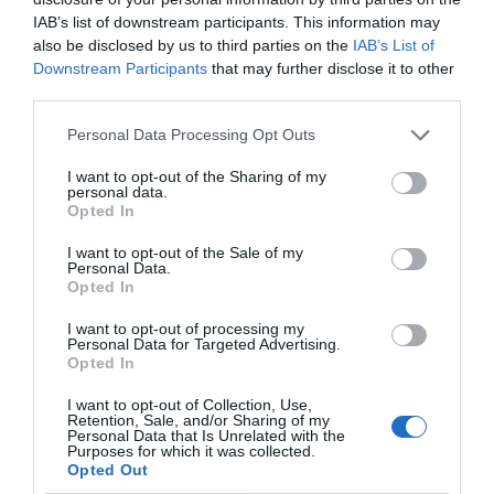
IAB’s list of downstream participants. This information may
also be disclosed by us to third parties on the
IAB’s List of
CAMPEÕES, SUBIDAS E DESCIDAS
2025-26
Downstream Participants
that may further disclose it to other
third parties.
JOGOS EM DIRETO
Personal Data Processing Opt Outs
I want to opt-out of the Sharing of my
personal data.
ÚLTIMOS
PRÓXIMOS
Opted In
RESULTADOS
JOGOS
I want to opt-out of the Sale of my
RESULTADOS
NOMEAÇÕES
Personal Data.
DO DIA
DE ÁRBITROS
Opted In
I want to opt-out of processing my
Personal Data for Targeted Advertising.
Opted In
I want to opt-out of Collection, Use,
Retention, Sale, and/or Sharing of my
Personal Data that Is Unrelated with the
Purposes for which it was collected.
COMPETIÇÕES
NACIONAIS
Opted Out