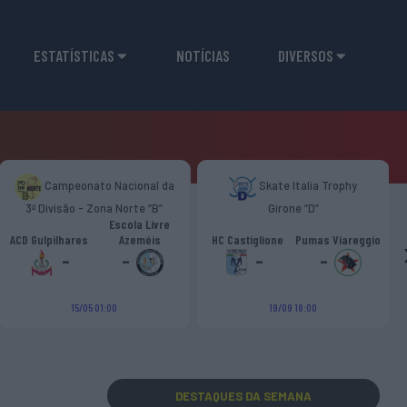
ESTATÍSTICAS
NOTÍCIAS
DIVERSOS
Campeonato Nacional da
Skate Italia Trophy
3ª Divisão - Zona Norte “B”
Girone “D”
Escola Livre
ACD Gulpilhares
Azeméis
HC Castiglione
Pumas Viareggio
-
-
-
-
15/05 01:00
19/09 18:00
DESTAQUES
DA SEMANA