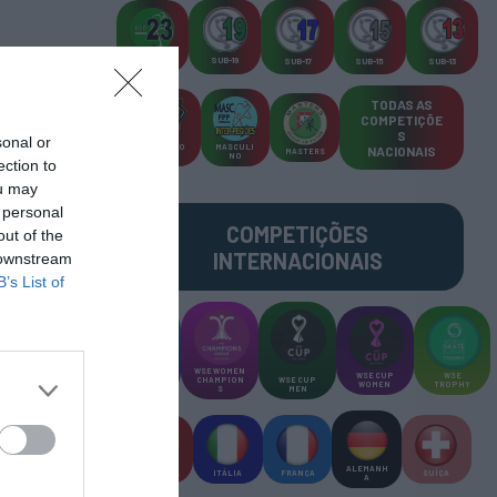
SUB-23
SUB-19
SUB-17
SUB-15
SUB-13
TODAS AS
COMPETIÇÕE
S
sonal or
TORNEIO
MASCULI
NACIONAIS
MASTERS
S 3x3
NO
ection to
ou may
 personal
COMPETIÇÕES
out of the
INTERNACIONAIS
 downstream
B’s List of
WSE MEN
WSE WOMEN
WSE CUP
WSE
CHAMPION
CHAMPION
WSE CUP
WOMEN
TROPHY
S
S
MEN
ALEMANH
ESPANHA
ITÁLIA
FRANÇA
SUÍÇA
A