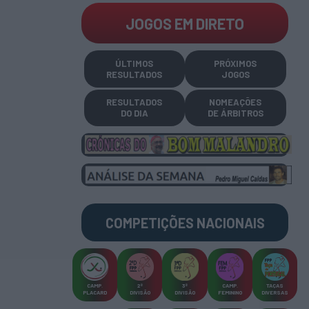
JOGOS EM DIRETO
ÚLTIMOS
PRÓXIMOS
RESULTADOS
JOGOS
RESULTADOS
NOMEAÇÕES
DO DIA
DE ÁRBITROS
COMPETIÇÕES
NACIONAIS
CAMP
.
2ª
3ª
CAMP
.
TAÇAS
PLACARD
DIVISÃO
DIVISÃO
FEMININO
DIVERSAS