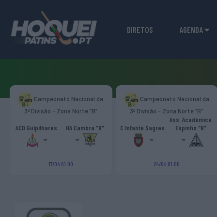
DIRETOS
AGENDA
Campeonato Nacional da
Campeonato Nacional da
3ª Divisão - Zona Norte “B”
3ª Divisão - Zona Norte “B”
Ass. Académica
‹
ACD Gulpilhares
HA Cambra "B"
C Infante Sagres
Espinho "B"
-
-
-
-
17/04 01:00
24/04 01:00