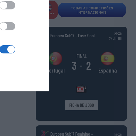
TODAS AS COMPETIÇÕES
INTERNACIONAIS
INGLATERR
A
21:30
Europeu Sub17 - Fase Final
25 JULHO
FINAL
3
2
-
Espanha
Portugal
FICHA DE JOGO
Europeu Sub17 Feminino –
19:30