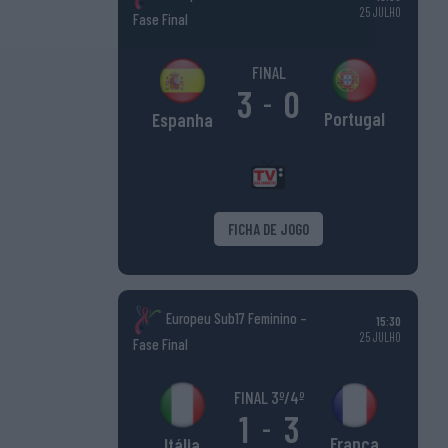
25 JULHO
Fase Final
FINAL
3
0
-
Portugal
Espanha
FICHA DE JOGO
Europeu Sub17 Feminino –
15:30
25 JULHO
Fase Final
FINAL 3º/4º
1
3
-
França
Itália