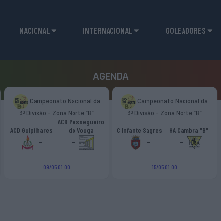
NACIONAL
INTERNACIONAL
GOLEADORES
AGENDA
Campeonato Nacional da
Campeonato Nacional da
3ª Divisão - Zona Norte “B”
3ª Divisão - Zona Norte “B”
ACR Pessegueiro
ACD Gulpilhares
do Vouga
C Infante Sagres
HA Cambra "B"
-
-
-
-
09/05 01:00
15/05 01:00