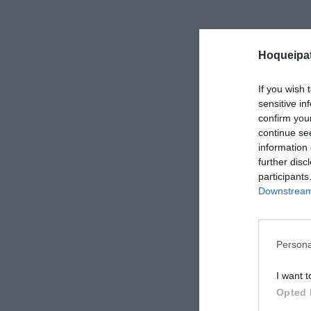
Hoqueipat
If you wish 
sensitive in
confirm you
continue se
information 
further disc
participants
Downstream 
Persona
I want t
Opted 