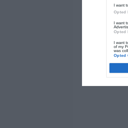
I want t
Opted 
I want 
Advertis
Opted 
I want t
of my P
was col
Opted 