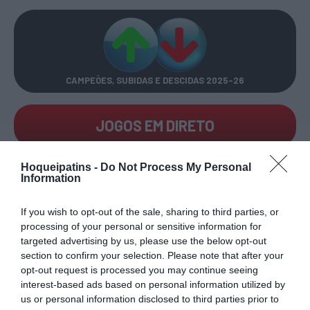
CAMPEÕES, SUBIDAS E DESCIDAS
2025-26
JOGOS EM DIRETO
ÚLTIMOS
PRÓXIMOS
Hoqueipatins -
Do Not Process My Personal
RESULTADOS
JOGOS
Information
RESULTADOS
NOMEAÇÕES
If you wish to opt-out of the sale, sharing to third parties, or
DO DIA
DE ÁRBITROS
processing of your personal or sensitive information for
targeted advertising by us, please use the below opt-out
section to confirm your selection. Please note that after your
opt-out request is processed you may continue seeing
interest-based ads based on personal information utilized by
us or personal information disclosed to third parties prior to