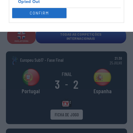
Opted Out
CHAMPIONS
CHAMPIONS
MEN
WOMEN
TROPHY
CONFIRM
ESPANHA
ITÁLIA
FRANÇA
ALEMANHA
SUÍÇA
TODAS AS COMPETIÇÕES
INTERNACIONAIS
INGLATERRA
21:30
Europeu Sub17 - Fase Final
25 JULHO
FINAL
3
2
-
Portugal
Espanha
FICHA DE JOGO