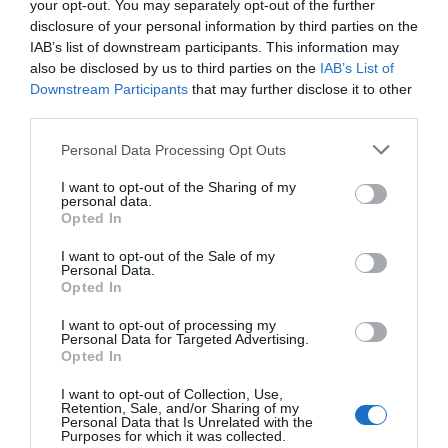
your opt-out. You may separately opt-out of the further
COMPETIÇÕES
NACIONAIS
disclosure of your personal information by third parties on the
IAB’s list of downstream participants. This information may
also be disclosed by us to third parties on the
IAB’s List of
Downstream Participants
that may further disclose it to other
third parties.
CAMP
.
2ª
3ª
CAMP
.
TAÇAS
PLACARD
DIVISÃO
DIVISÃO
FEMININO
DIVERSAS
Personal Data Processing Opt Outs
I want to opt-out of the Sharing of my
personal data.
SUB-23
SUB-19
SUB-17
SUB-15
SUB-13
Opted In
TODAS AS
I want to opt-out of the Sale of my
COMPETIÇÕES
Personal Data.
NACIONAIS
TORNEIOS 3x3
MASCULINO
MASTERS
Opted In
I want to opt-out of processing my
Personal Data for Targeted Advertising.
COMPETIÇÕES INTERNACIONAIS
Opted In
I want to opt-out of Collection, Use,
Retention, Sale, and/or Sharing of my
Personal Data that Is Unrelated with the
Purposes for which it was collected.
WSE MEN
WSE WOMEN
WSE CUP
WSE CUP
WSE