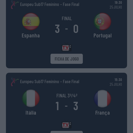
19:30
Europeu Sub17 Feminino – Fase Final
25 JULHO
FINAL
3
0
-
Espanha
Portugal
FICHA DE JOGO
15:30
Europeu Sub17 Feminino – Fase Final
25 JULHO
FINAL 3º/4º
1
3
-
Itália
França