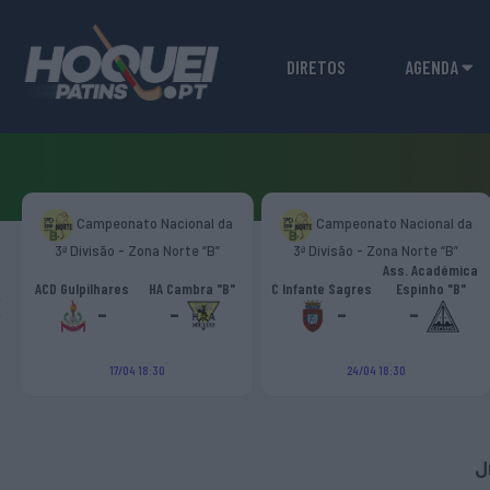
DIRETOS
AGENDA
Campeonato Nacional da
Campeonato Nacional da
3ª Divisão - Zona Norte “B”
3ª Divisão - Zona Norte “B”
Ass. Académica
‹
ACD Gulpilhares
HA Cambra "B"
C Infante Sagres
Espinho "B"
-
-
-
-
17/04 18:30
24/04 18:30
J