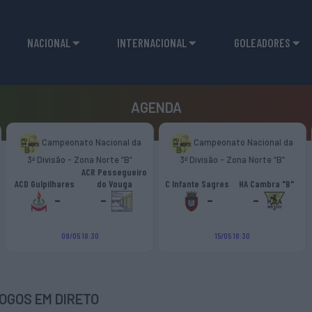
NACIONAL
INTERNACIONAL
GOLEADORES
AGENDA
Campeonato Nacional da
Campeonato Nacional da
3ª Divisão - Zona Norte “B”
3ª Divisão - Zona Norte “B”
ACR Pessegueiro
ACD Gulpilhares
do Vouga
C Infante Sagres
HA Cambra "B"
-
-
-
-
09/05 18:30
15/05 18:30
OGOS EM DIRETO