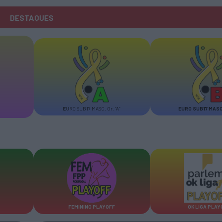
DESTAQUES
E
URO SUB17 MASC. Gr. “A”
E
URO SUB17 MASC. 
FEMININO PLAYOFF
OK LIGA PLAY