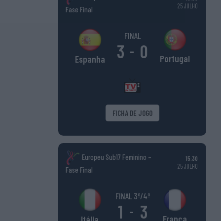
25 JULHO
Fase Final
FINAL
3
0
-
Portugal
Espanha
FICHA DE JOGO
Europeu Sub17 Feminino –
15:30
25 JULHO
Fase Final
FINAL 3º/4º
1
3
-
França
Itália