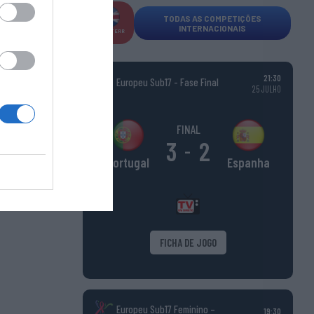
TODAS AS COMPETIÇÕES
INTERNACIONAIS
INGLATERR
A
21:30
Europeu Sub17 - Fase Final
25 JULHO
FINAL
3
2
-
Espanha
Portugal
FICHA DE JOGO
Europeu Sub17 Feminino –
19:30