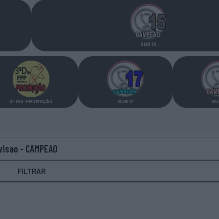
SUB 15
3ª DIV.
PROMOÇÃO
SUB 17
SU
ivisao - CAMPEAO
FILTRAR