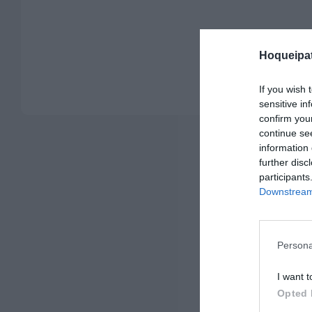
Hoqueipat
If you wish 
sensitive in
confirm you
continue se
information 
further disc
participants
Downstream 
Persona
I want t
Opted 