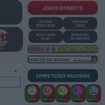
JOGOS EM DIRETO
ÚLTIMOS
PRÓXIMOS
RESULTADOS
JOGOS
RESULTADOS
NOMEAÇÕES
DO DIA
DE ÁRBITROS
B 13
COMPETIÇÕES
NACIONAIS
CAMP
.
2ª
3ª
CAMP
.
TAÇAS
PLACARD
DIVISÃO
DIVISÃO
FEMININO
DIVERSAS