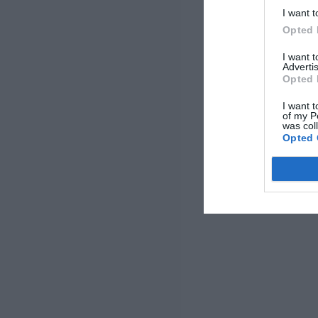
I want t
Opted 
I want 
Advertis
Opted 
I want t
of my P
was col
Opted 