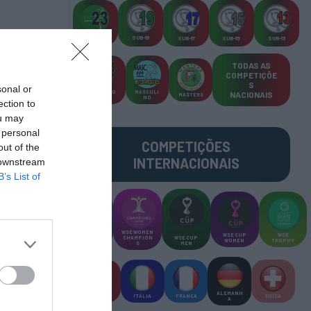
SUB-23
SUB-19
SUB-17
SUB-15
SUB-13
TODAS AS
COMPETIÇÕE
S
sonal or
TORNEIO
MASCULI
NACIONAIS
MASTERS
S 3x3
NO
ection to
ou may
 personal
COMPETIÇÕES
out of the
INTERNACIONAIS
 downstream
B’s List of
WSE MEN
WSE WOMEN
WSE CUP
WSE
CHAMPION
CHAMPION
WSE CUP
WOMEN
TROPHY
S
S
MEN
ALEMANH
ESPANHA
ITÁLIA
FRANÇA
SUÍÇA
A