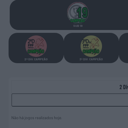
SUB 19
2ª DIV
.
CAMPEÃO
3ª DIV
.
CAMPEÃO
2 D
Não há jogos realizados hoje.