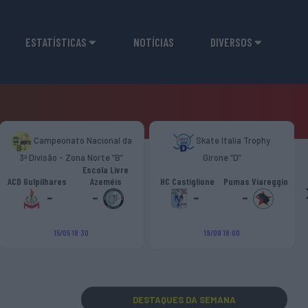
ESTATÍSTICAS
NOTÍCIAS
DIVERSOS
Campeonato Nacional da
Skate Italia Trophy
3ª Divisão - Zona Norte “B”
Girone “D”
Escola Livre
ACD Gulpilhares
Azeméis
HC Castiglione
Pumas Viareggio
-
-
-
-
15/05 18:30
19/09 18:00
DESTAQUES
DA SEMANA