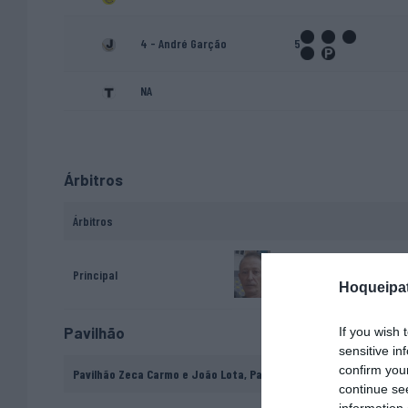
4 - André Garção
5
NA
Árbitros
Árbitros
Paulo Carvalho
Principal
Hoqueipat
Pavilhão
If you wish 
sensitive in
confirm you
Pavilhão Zeca Carmo e João Lota, Paredes, Alenquer
continue se
information 