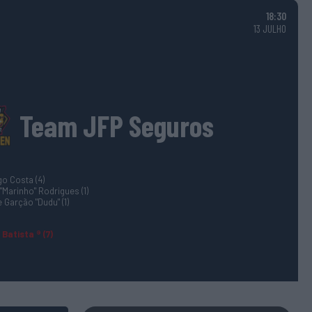
18:30
13 JULHO
Team JFP Seguros
o Costa (4)
"Marinho" Rodrigues (1)
 Garção "Dudu" (1)
 Batista ® (7)