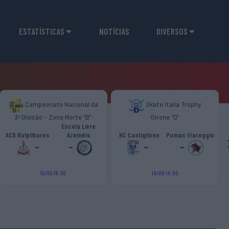
ESTATÍSTICAS
NOTÍCIAS
DIVERSOS
Campeonato Nacional da
Skate Italia Trophy
3ª Divisão - Zona Norte “B”
Girone “D”
Escola Livre
ACD Gulpilhares
Azeméis
HC Castiglione
Pumas Viareggio
-
-
-
-
15/05 18:30
19/09 18:00