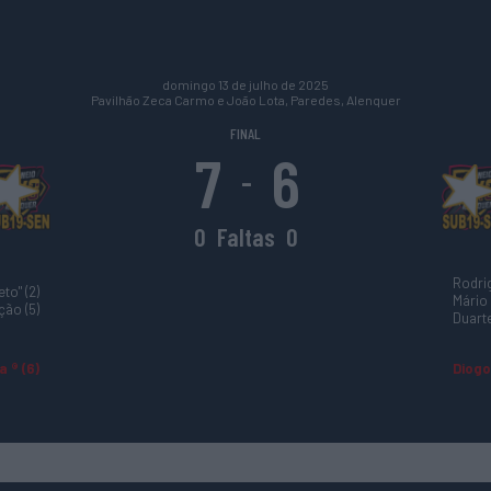
domingo 13 de julho de 2025
Pavilhão Zeca Carmo e João Lota, Paredes, Alenquer
FINAL
7
6
-
0
Faltas
0
Rodrig
to" (2)
Mário 
ção (5)
Duarte
 ® (6)
Diogo