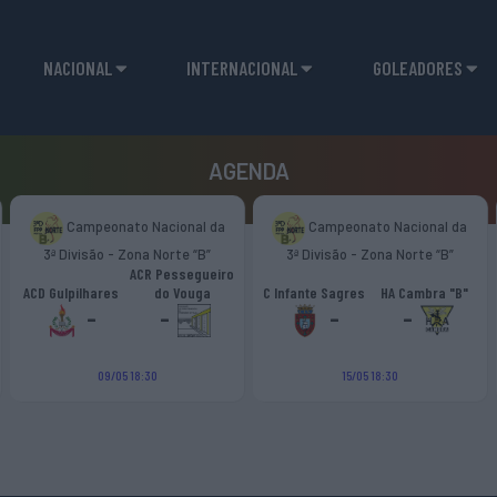
NACIONAL
INTERNACIONAL
GOLEADORES
AGENDA
Campeonato Nacional da
Campeonato Nacional da
3ª Divisão - Zona Norte “B”
3ª Divisão - Zona Norte “B”
ACR Pessegueiro
ACD Gulpilhares
do Vouga
C Infante Sagres
HA Cambra "B"
-
-
-
-
09/05 18:30
15/05 18:30