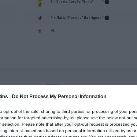
3 - Duarte Garção "Dudu"
1
4 - Mário "Marinho" Rodrigues
1
NA
Paulo Baião
ins -
Do Not Process My Personal Information
to opt-out of the sale, sharing to third parties, or processing of your per
formation for targeted advertising by us, please use the below opt-out s
r selection. Please note that after your opt-out request is processed y
eing interest-based ads based on personal information utilized by us or
disclosed to third parties prior to your opt-out. You may separately opt-