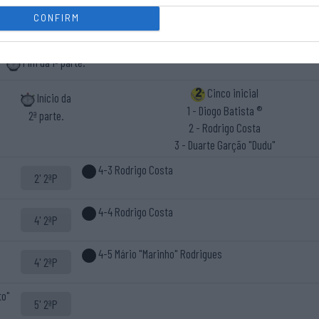
ção
CONFIRM
6' 1ªP
Fim da 1ª parte.
Cinco inicial
Início da
1 - Diogo Batista ®
2ª parte.
2 - Rodrigo Costa
3 - Duarte Garção "Dudu"
4-3 Rodrigo Costa
2' 2ªP
4-4 Rodrigo Costa
4' 2ªP
4-5 Mário "Marinho" Rodrigues
4' 2ªP
to"
5' 2ªP