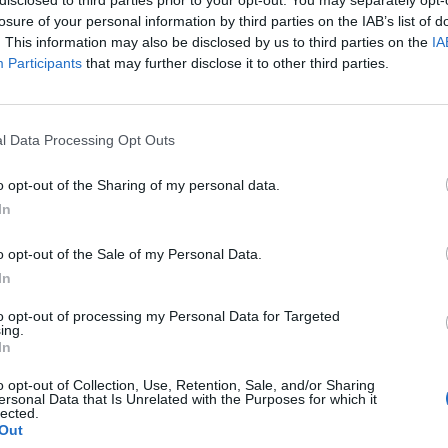
losure of your personal information by third parties on the IAB’s list of
. This information may also be disclosed by us to third parties on the
IA
Participants
that may further disclose it to other third parties.
Cinco inicial
Início do
1 - Diogo Batista ®
jogo.
2 - Rodrigo Costa
3 - Duarte Garção "Dudu"
l Data Processing Opt Outs
to"
1' 1ªP
o opt-out of the Sharing of my personal data.
In
1-1 Rodrigo Costa
2' 1ªP
o opt-out of the Sale of my Personal Data.
In
1-2 Rodrigo Costa
3' 1ªP
to opt-out of processing my Personal Data for Targeted
ing.
In
ção
4' 1ªP
o opt-out of Collection, Use, Retention, Sale, and/or Sharing
ersonal Data that Is Unrelated with the Purposes for which it
ção
lected.
6' 1ªP
Out