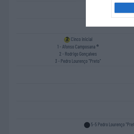
4-2 André Gar
Cinco inicial
1 - Afonso Camposana ®
2 - Rodrigo Gonçalves
3 - Pedro Lourenço "Preto"
5-5 Pedro Lourenço "Pre