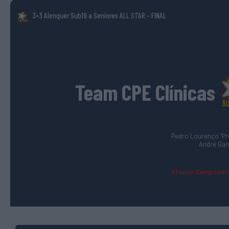
3×3 Alenquer Sub19 a Seniores ALL STAR
- FINAL
Team CPE Clínicas
Pedro Lourenço "Pre
André Gar
Afonso Camposana