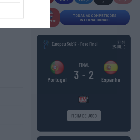
ESPANHA
ITÁLIA
FRANÇA
SUÍÇA
A
TODAS AS COMPETIÇÕES
INTERNACIONAIS
INGLATERR
A
21:30
Europeu Sub17 - Fase Final
25 JULHO
FINAL
3
2
-
Espanha
Portugal
FICHA DE JOGO