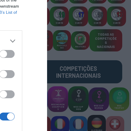
 downstream
B’s List of
SUB-23
SUB-19
SUB-17
SUB-15
SUB-13
TODAS AS
COMPETIÇÕE
S
TORNEIO
MASCULI
NACIONAIS
MASTERS
S 3x3
NO
COMPETIÇÕES
INTERNACIONAIS
WSE MEN
WSE WOMEN
WSE CUP
WSE
CHAMPION
CHAMPION
WSE CUP
WOMEN
TROPHY
S
S
MEN
ALEMANH