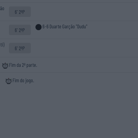
ção
6' 2ªP
6-6 Duarte Garção "Dudu"
6' 2ªP
ti)
6' 2ªP
Fim da 2ª parte.
Fim do jogo.