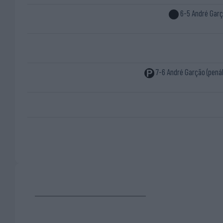
6-5 André Gar
7-6 André Garção (penál