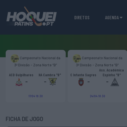
DIRETOS
AGENDA
Campeonato Nacional da
Campeonato Nacional da
3ª Divisão - Zona Norte “B”
3ª Divisão - Zona Norte “B”
Ass. Académica
‹
ACD Gulpilhares
HA Cambra "B"
C Infante Sagres
Espinho "B"
-
-
-
-
17/04 18:30
24/04 18:30
FICHA DE JOGO