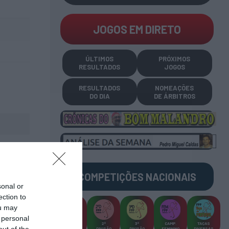
JOGOS EM DIRETO
ÚLTIMOS
PRÓXIMOS
RESULTADOS
JOGOS
RESULTADOS
NOMEAÇÕES
DO DIA
DE ÁRBITROS
COMPETIÇÕES
NACIONAIS
sonal or
ection to
ou may
 personal
CAMP
.
2ª
3ª
CAMP
.
TAÇAS
out of the
PLACARD
DIVISÃO
DIVISÃO
FEMININO
DIVERSAS