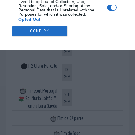
2ªP
I want to opt-out of Collection, Use,
Retention, Sale, and/or Sharing of my
Personal Data that Is Unrelated with the
Purposes for which it was collected.
Timeout Itália
10'
Opted Out
2ªP
CONFIRM
Timeout Itália
17'
2ªP
1-2 Clara Peixoto
19'
2ªP
Timeout Portugal
20'
Sai Nuria Leitão ®,
2ªP
entra Lara Queda
Fim da 2ª parte.
Fim do jogo.