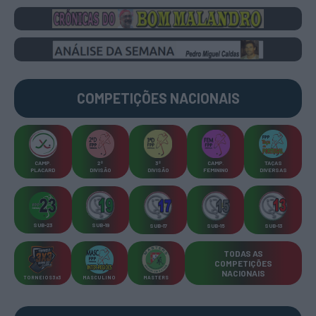
COMPETIÇÕES
NACIONAIS
CAMP
.
2ª
3ª
CAMP
.
TAÇAS
PLACARD
DIVISÃO
DIVISÃO
FEMININO
DIVERSAS
SUB-23
SUB-19
SUB-17
SUB-15
SUB-13
TODAS AS
COMPETIÇÕES
NACIONAIS
TORNEIOS 3x3
MASCULINO
MASTERS