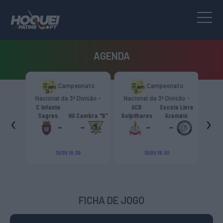
AGENDA
to
Campeonato
Campeonato
são -
Nacional da 3ª Divisão -
Nacional da 3ª Divisão -
T
CR
Zona Norte “B”
Zona Norte “B”
C Infante
ACD
Escola Livre
gueiro
‹
›
Sagres
HA Cambra "B"
Gulpilhares
Azeméis
HC Cas
ouga
-
-
-
-
15/05 18:30
15/05 18:30
FICHA DE JOGO