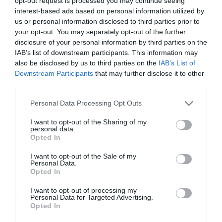
opt-out request is processed you may continue seeing
(Bola na barra/poste)
interest-based ads based on personal information utilized by
Timeout Portugal
us or personal information disclosed to third parties prior to
19'
your opt-out. You may separately opt-out of the further
1ªP
disclosure of your personal information by third parties on the
IAB’s list of downstream participants. This information may
also be disclosed by us to third parties on the
IAB’s List of
Fim da 1ª parte.
Downstream Participants
that may further disclose it to other
third parties.
Cinco inicial
Cinco inicial
1 - Nuria Leitão ®
1 - Bianca Bertolucci ®
Início
Personal Data Processing Opt Outs
3 - Clara Peixoto
3 - Emma Cazzola
da 2ª
I want to opt-out of the Sharing of my
7 - Matilde Azevedo
7 - Matilde Ghirardello
parte.
personal data.
8 - Luísa Araújo
8 - Maria Boscaro
Opted In
9 - Gabriela "Gabi" Silva
9 - Teresa Messora
I want to opt-out of the Sale of my
Personal Data.
0-1 Matilde
8'
Opted In
Timeout Portugal
Ghirardello
2ªP
I want to opt-out of processing my
Personal Data for Targeted Advertising.
0-2 Emma Cazzola
Opted In
9'