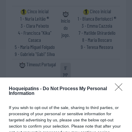
Cinco inicial
Cinco inicial
1 - Nuria Leitão ®
1 - Bianca Bertolucci ®
Início
3 - Clara Peixoto
3 - Emma Cazzola
do
4 - Francisca "Kika"
7 - Matilde Ghirardello
jogo.
Casaca
8 - Maria Boscaro
5 - Maria Miguel Folgado
9 - Teresa Messora
9 - Gabriela "Gabi" Silva
Timeout Portugal
9'
1ªP
Timeout Itália
Hoqueipatins -
Do Not Process My Personal
11'
Information
1ªP
If you wish to opt-out of the sale, sharing to third parties, or
Cartão azul Gabriela
processing of your personal or sensitive information for
14'
Livre direto falhado
targeted advertising by us, please use the below opt-out
"Gabi" Silva
1ªP
section to confirm your selection. Please note that after your
Teresa Messora