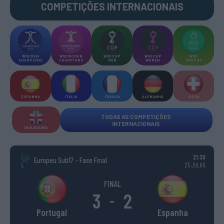
COMPETIÇÕES INTERNACIONAIS
WSE MEN
WSE WOMEN
WSE CUP
WSE CUP
WSE
CHAMPIONS
CHAMPIONS
MEN
WOMEN
TROPHY
ESPANHA
ITÁLIA
FRANÇA
ALEMANHA
SUÍÇA
TODAS AS COMPETIÇÕES
INTERNACIONAIS
INGLATERRA
21:30
Europeu Sub17 - Fase Final
25 JULHO
FINAL
3
2
-
Portugal
Espanha