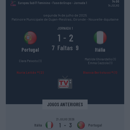
14:00
Europeu Sub17 Feminino - Fase de Grupo
- Jornada 1
14 JULHO
segunda 14 de julho de 2025
Patinoire Municipale de Gujan-Mestras, Gironde - Nouvelle-Aquitaine
JORNADA 1
1
2
-
7
Faltas
9
Portugal
Itália
Matilde Ghirardello (1)
Clara Peixoto (1)
Emma Cazzola (1)
Nuria Leitão ® (2)
Bianca Bertolucci ® (1)
JOGOS ANTERIORES
21 JULHO 2026
1
-
3
Itália
Portugal