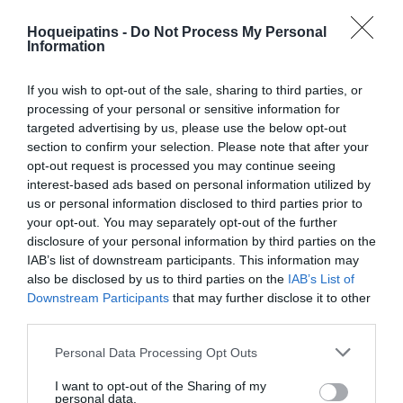
10 - Stella Rossato ®
10 - Daniela Araújo ®
Início
3 - Emma Cazzola
5 - Matilde Machado
Hoqueipatins -
Do Not Process My Personal
do
Information
5 - Laura Rubega
6 - Ana João Folgado
jogo.
7 - Matilde Ghirardello
7 - Ana Rita Monteiro
If you wish to opt-out of the sale, sharing to third parties, or
9 - Teresa Messora
9 - Rute Santos
processing of your personal or sensitive information for
Timeout Itália
targeted advertising by us, please use the below opt-out
10'
section to confirm your selection. Please note that after your
1ªP
opt-out request is processed you may continue seeing
interest-based ads based on personal information utilized by
Timeout Itália
us or personal information disclosed to third parties prior to
15'
your opt-out. You may separately opt-out of the further
1ªP
disclosure of your personal information by third parties on the
IAB’s list of downstream participants. This information may
0-1 Ana Rita Monteiro
also be disclosed by us to third parties on the
IAB’s List of
17'
Downstream Participants
that may further disclose it to other
1ªP
third parties.
Personal Data Processing Opt Outs
Fim da 1ª parte.
I want to opt-out of the Sharing of my
Cinco inicial
Cinco inicial
personal data.