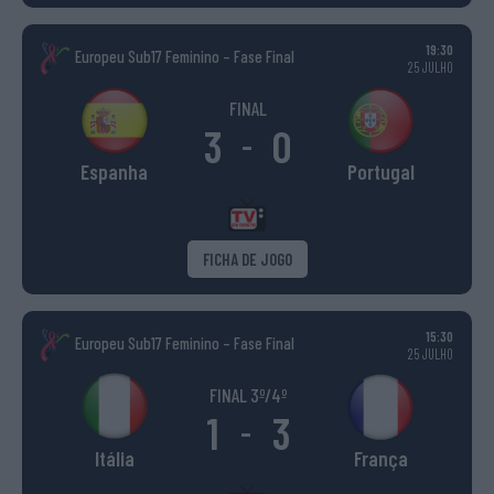
19:30
Europeu Sub17 Feminino – Fase Final
25 JULHO
FINAL
3
0
-
Espanha
Portugal
FICHA DE JOGO
15:30
Europeu Sub17 Feminino – Fase Final
25 JULHO
FINAL 3º/4º
1
3
-
Itália
França