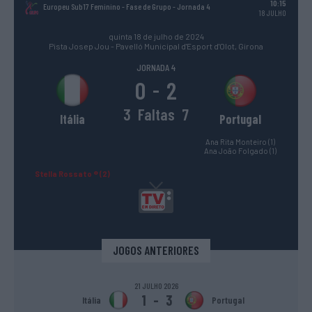
10:15
Europeu Sub17 Feminino - Fase de Grupo
- Jornada 4
18 JULHO
quinta 18 de julho de 2024
Pista Josep Jou - Pavelló Municipal d'Esport d'Olot, Girona
JORNADA 4
0
2
-
3
Faltas
7
Itália
Portugal
Ana Rita Monteiro (1)
Ana João Folgado (1)
Stella Rossato ® (2)
JOGOS ANTERIORES
21 JULHO 2026
1
-
3
Itália
Portugal