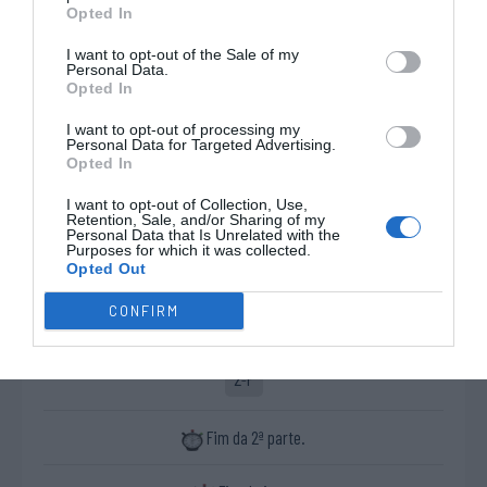
Opted In
10 - Stella Rossato ®
10 - Daniela Araújo ®
Início
3 - Emma Cazzola
5 - Matilde Machado
da 2ª
I want to opt-out of the Sale of my
5 - Laura Rubega
6 - Ana João Folgado
Personal Data.
parte.
Opted In
7 - Matilde Ghirardello
7 - Ana Rita Monteiro
8 - Maria Boscaro
9 - Rute Santos
I want to opt-out of processing my
Personal Data for Targeted Advertising.
Timeout Itália
Opted In
8'
2ªP
I want to opt-out of Collection, Use,
Retention, Sale, and/or Sharing of my
Personal Data that Is Unrelated with the
Timeout Itália
Purposes for which it was collected.
15'
Opted Out
2ªP
CONFIRM
0-2 Ana João Folgado
15'
2ªP
Fim da 2ª parte.