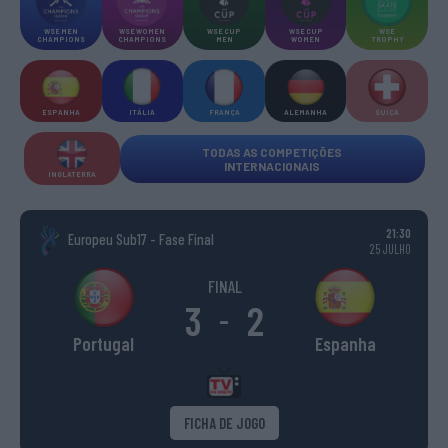
WSE MEN
WSE WOMEN
WSE CUP
WSE CUP
WSE
CHAMPIONS
CHAMPIONS
MEN
WOMEN
TROPHY
ESPANHA
ITÁLIA
FRANÇA
ALEMANHA
SUÍÇA
TODAS AS COMPETIÇÕES
INTERNACIONAIS
INGLATERRA
21:30
Europeu Sub17 - Fase Final
25 JULHO
FINAL
3
2
-
Portugal
Espanha
FICHA DE JOGO