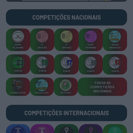
COMPETIÇÕES
NACIONAIS
CAMP
.
2ª
3ª
CAMP
.
TAÇAS
PLACARD
DIVISÃO
DIVISÃO
FEMININO
DIVERSAS
SUB-23
SUB-19
SUB-17
SUB-15
SUB-13
TODAS AS
COMPETIÇÕES
NACIONAIS
TORNEIOS 3x3
MASCULINO
MASTERS
COMPETIÇÕES INTERNACIONAIS