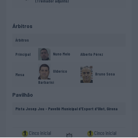
(Treinador adjunto)
Árbitros
Árbitros
Nuno Melo
Principal
Alberto Pérez
Ulderico
Bruno Sosa
Mesa
Barbarisi
Pavilhão
Pista Josep Jou - Pavelló Municipal d'Esport d'Olot, Girona
Cinco inicial
Cinco inicial