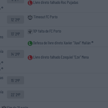
Livre direto falhado Roc Pujadas
a ®
Timeout FC Porto
12' 2ªP
10ª falta de FC Porto
13' 2ªP
ans
Defesa de livre direto Xavier "Xavi" Malián ®
oia
14' 2ªP
Livre direto falhado Ezequiel "Eze" Mena
a ®
a ®
ias
15' 2ªP
oia
22' 2ªP
Fim da 2ª parte.