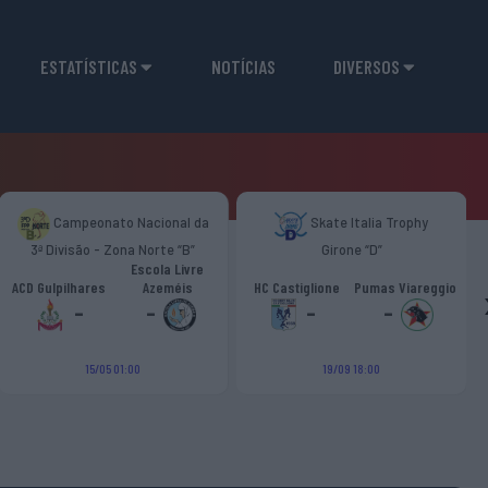
ESTATÍSTICAS
NOTÍCIAS
DIVERSOS
Campeonato Nacional da
Skate Italia Trophy
3ª Divisão - Zona Norte “B”
Girone “D”
Escola Livre
ACD Gulpilhares
Azeméis
HC Castiglione
Pumas Viareggio
-
-
-
-
15/05 01:00
19/09 18:00