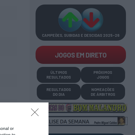
CAMPEÕES, SUBIDAS E DESCIDAS
2025-26
JOGOS EM DIRETO
ÚLTIMOS
PRÓXIMOS
RESULTADOS
JOGOS
RESULTADOS
NOMEAÇÕES
DO DIA
DE ÁRBITROS
sonal or
ection to