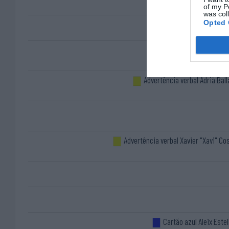
of my P
was col
Opted 
Advertência verbal Adrià Ball
Advertência verbal Xavier "Xavi" Co
Cartão azul Aleix Estel