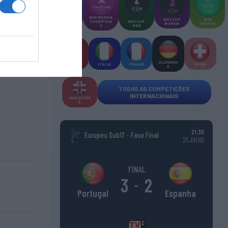
WSE MEN
WSE WOMEN
WSE CUP
WSE
CHAMPION
CHAMPION
WSE CUP
WOMEN
TROPHY
S
S
MEN
ALEMANH
ESPANHA
ITÁLIA
FRANÇA
SUÍÇA
A
TODAS AS COMPETIÇÕES
INTERNACIONAIS
INGLATERR
A
21:30
Europeu Sub17 - Fase Final
25 JULHO
FINAL
3
2
-
Espanha
Portugal