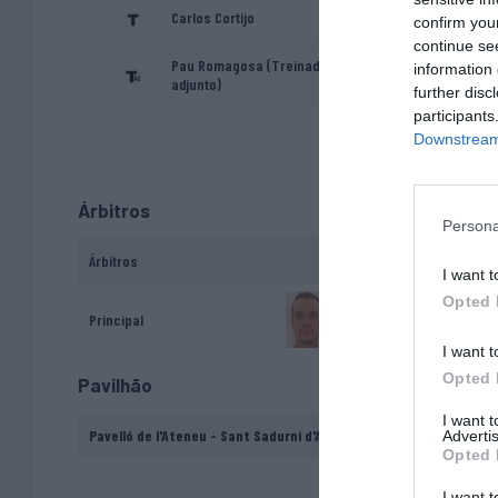
Carlos Cortijo
confirm you
continue se
Pau Romagosa (Treinador
information 
adjunto)
further disc
participants
Downstream 
Árbitros
Persona
Árbitros
I want t
Opted 
Loïc Le Menn
Principal
I want t
Opted 
Pavilhão
I want 
Pavelló de l'Ateneu - Sant Sadurni d'Anoia, Barcelona
Advertis
Opted 
I want t