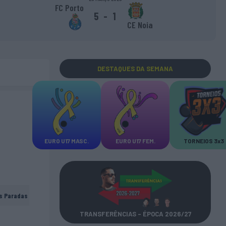
FC Porto
5
-
1
CE Noia
DESTAQUES
DA SEMANA
EURO U17 MASC.
EURO U17 FEM.
TORNEIOS 3x3
s Paradas
TRANSFERÊNCIAS - ÉPOCA 2026/27