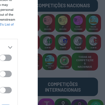
COMPETIÇÕES
NACIONAIS
ou may
 personal
out of the
 downstream
B’s List of
CAMP
.
2ª
3ª
CAMP
.
TAÇAS
PLACARD
DIVISÃO
DIVISÃO
FEMININO
DIVERSAS
SUB-23
SUB-19
SUB-17
SUB-15
SUB-13
TODAS AS
COMPETIÇÕE
S
TORNEIO
MASCULI
NACIONAIS
MASTERS
S 3x3
NO
COMPETIÇÕES
INTERNACIONAIS