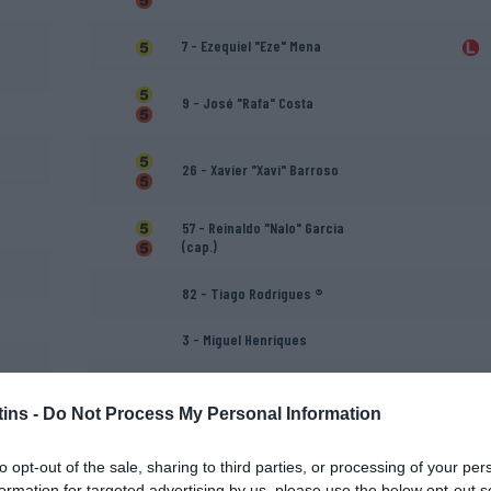
7 - Ezequiel "Eze" Mena
9 - José "Rafa" Costa
26 - Xavier "Xavi" Barroso
57 - Reinaldo "Nalo" Garcia
(cap.)
82 - Tiago Rodrigues ®
3 - Miguel Henriques
5 - Telmo Pinto
ins -
Do Not Process My Personal Information
29 - Roc Pujadas
to opt-out of the sale, sharing to third parties, or processing of your per
88 - Diogo Barata
formation for targeted advertising by us, please use the below opt-out s