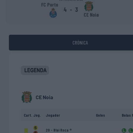
FC Porto
4
-
3
CE Noia
CRÓNICA
CE Noia
Cart.
Jog.
Jogador
Golos
Bolas 
20 - Blai Roca ®