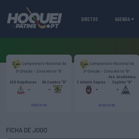
DIRETOS
AGENDA
Campeonato Nacional da
Campeonato Nacional da
3ª Divisão - Zona Norte “B”
3ª Divisão - Zona Norte “B”
Ass. Académica
‹
ACD Gulpilhares
HA Cambra "B"
C Infante Sagres
Espinho "B"
-
-
-
-
17/04 01:00
24/04 01:00
FICHA DE JOGO