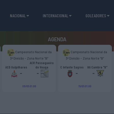
NACIONAL
INTERNACIONAL
GOLEADORES
AGENDA
Campeonato Nacional da
Campeonato Nacional da
3ª Divisão - Zona Norte “B”
3ª Divisão - Zona Norte “B”
ACR Pessegueiro
ACD Gulpilhares
do Vouga
C Infante Sagres
HA Cambra "B"
-
-
-
-
09/05 01:00
15/05 01:00