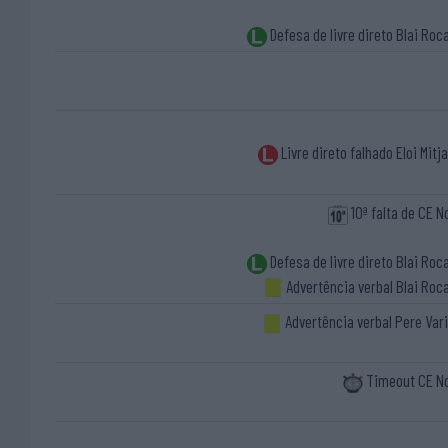
Defesa de livre direto Blai Roc
Livre direto falhado Eloi Mitj
10ª falta de CE N
Defesa de livre direto Blai Roc
Advertência verbal Blai Roc
Advertência verbal Pere Var
Timeout CE N