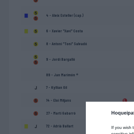
4 - Aleix Esteller (cap.)
6 - Xavier "Xavi" Costa
8 - Antoni "Toni" Salvadó
9 - Jordi Bargalló
89 - Jan Marimón ®
7 - Kyllian Gil
14 - Eloi Mitjans
Hoqueipat
27 - Martí Gabarró
72 - Adrià Ballart
If you wish 
sensitive in