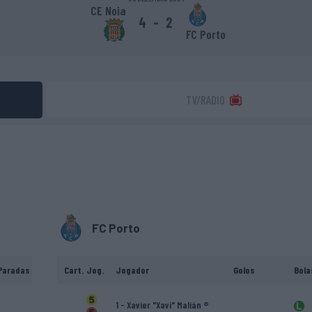
CE Noia
4
-
2
FC Porto
TV/RADIO
FC Porto
Paradas
Cart.
Jog.
Jogador
Golos
Bola
1 - Xavier "Xavi" Malián ®