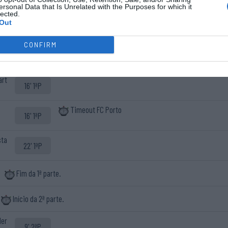
ersonal Data that Is Unrelated with the Purposes for which it
lected.
Out
Início do jogo.
CONFIRM
Timeout FC Porto
7' 1ªP
art
16' 1ªP
Timeout FC Porto
16' 1ªP
sta
22' 1ªP
Fim da 1ª parte.
Início da 2ª parte.
ler
9' 2ªP