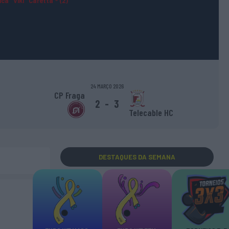
ca "Viki" Caretta ® (2)
24 MARÇO 2026
CP Fraga
2
-
3
Telecable HC
DESTAQUES
DA SEMANA