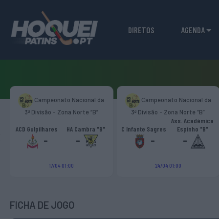
DIRETOS
AGENDA
Campeonato Nacional da
Campeonato Nacional da
3ª Divisão - Zona Norte “B”
3ª Divisão - Zona Norte “B”
Ass. Académica
‹
ACD Gulpilhares
HA Cambra "B"
C Infante Sagres
Espinho "B"
-
-
-
-
17/04 01:00
24/04 01:00
FICHA DE JOGO