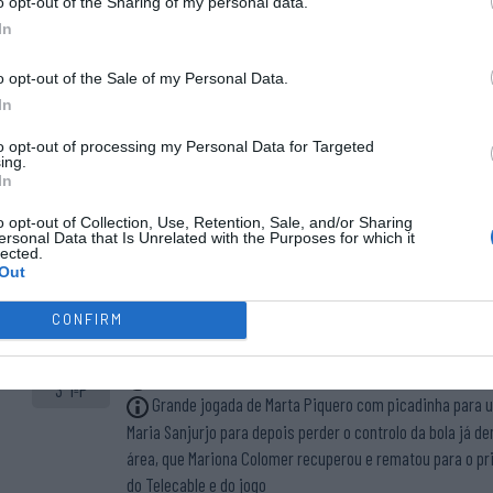
o opt-out of the Sharing of my personal data.
In
o opt-out of the Sale of my Personal Data.
In
to opt-out of processing my Personal Data for Targeted
ing.
In
Cinco inicial
Início do
o opt-out of Collection, Use, Retention, Sale, and/or Sharing
21 - Veronica "Viki" Caretta ®
ersonal Data that Is Unrelated with the Purposes for which it
jogo.
lected.
6 - Marta Piquero
Out
9 - Nuria Almeida
17 - Mariona Colomer
CONFIRM
96 - Maria Igualada
0-1 Mariona Colomer
3' 1ªP
Grande jogada de Marta Piquero com picadinha para u
Maria Sanjurjo para depois perder o controlo da bola já de
área, que Mariona Colomer recuperou e rematou para o pr
do Telecable e do jogo