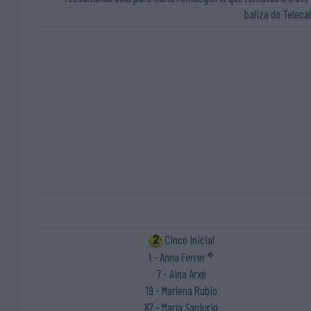
baliza do Teleca
Cinco inicial
1 - Anna Ferrer ®
7 - Aina Arxé
19 - Marlena Rubio
87 - María Sanjurjo