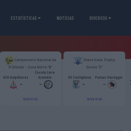
ESTATÍSTICAS
NOTÍCIAS
DIVERSOS
Campeonato Nacional da
Skate Italia Trophy
3ª Divisão - Zona Norte “B”
Girone “D”
Escola Livre
ACD Gulpilhares
Azeméis
HC Castiglione
Pumas Viareggio
-
-
-
-
15/05 01:00
19/09 18:00