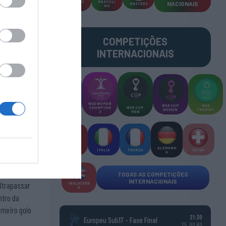
TORNEIO
MASCULI
NACIONAIS
MASTERS
S 3x3
NO
COMPETIÇÕES
INTERNACIONAIS
WSE MEN
WSE WOMEN
WSE CUP
WSE
CHAMPION
CHAMPION
WSE CUP
WOMEN
TROPHY
S
S
MEN
ALEMANH
ESPANHA
ITÁLIA
FRANÇA
SUÍÇA
A
TODAS AS COMPETIÇÕES
INTERNACIONAIS
ltrapassar
INGLATERR
A
ntro da
imeiro golo
21:30
Europeu Sub17 - Fase Final
25 JULHO