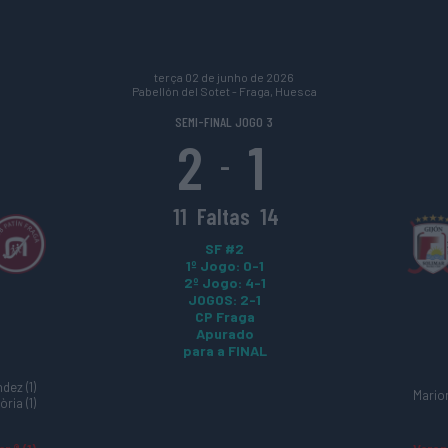
terça 02 de junho de 2026
Pabellón del Sotet - Fraga, Huesca
SEMI-FINAL JOGO 3
2
1
-
11
Faltas
14
SF #2
1º Jogo: 0-1
2º Jogo: 4-1
JOGOS: 2-1
CP Fraga
Apurado
para a FINAL
dez (1)
Mario
ria (1)