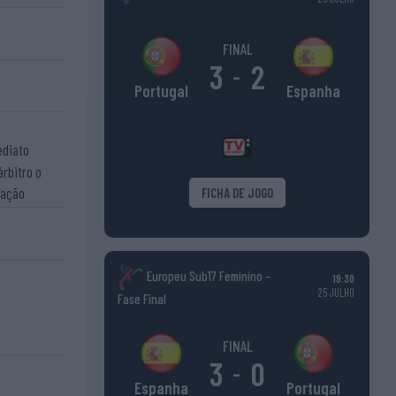
FINAL
3
2
-
Espanha
Portugal
ediato
árbitro o
cação
FICHA DE JOGO
Europeu Sub17 Feminino –
19:30
25 JULHO
Fase Final
FINAL
3
0
-
Portugal
Espanha