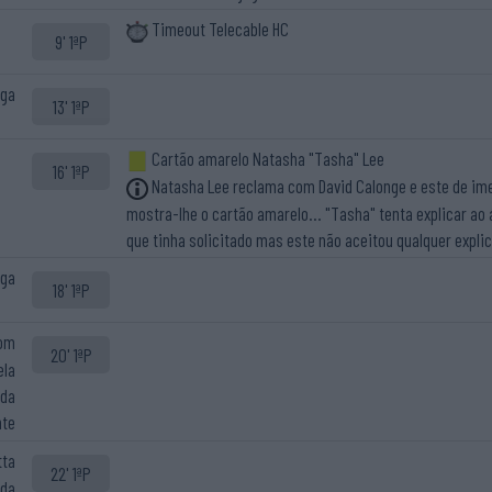
Timeout Telecable HC
9' 1ªP
aga
13' 1ªP
Cartão amarelo Natasha "Tasha" Lee
16' 1ªP
Natasha Lee reclama com David Calonge e este de im
mostra-lhe o cartão amarelo... "Tasha" tenta explicar ao 
que tinha solicitado mas este não aceitou qualquer expli
aga
18' 1ªP
com
20' 1ªP
ela
 da
nte
tta
22' 1ªP
 da