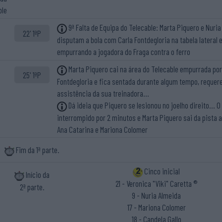
ble
9ª Falta de Equipa do Telecable: Marta Piquero e Nuri
22' 1ªP
disputam a bola com Carla Fontdegloria na tabela lateral
empurrando a jogadora do Fraga contra o ferro
Marta Piquero cai na área do Telecable empurrada por
25' 1ªP
Fontdegloria e fica sentada durante algum tempo, requer
assistência da sua treinadora...
Dá ideia que Piquero se lesionou no joelho direito... O
interrompido por 2 minutos e Marta Piquero sai da pista 
Ana Catarina e Mariona Colomer
Fim da 1ª parte.
Cinco inicial
Início da
21 - Veronica "Viki" Caretta ®
2ª parte.
9 - Nuria Almeida
17 - Mariona Colomer
18 - Candela Gallo