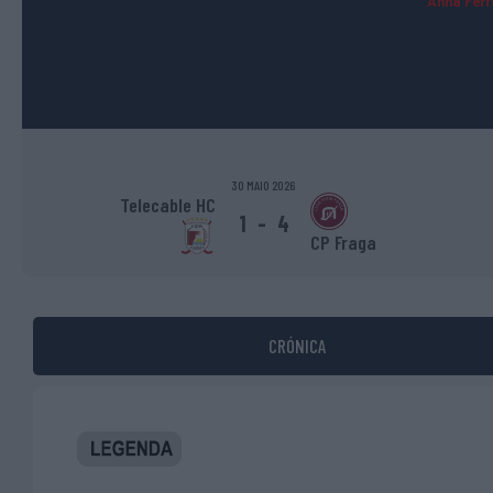
Anna Ferre
30 MAIO 2026
Telecable HC
1
-
4
CP Fraga
CRÓNICA