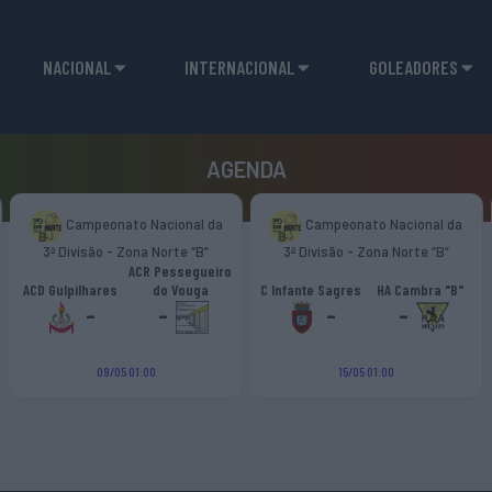
NACIONAL
INTERNACIONAL
GOLEADORES
AGENDA
Campeonato Nacional da
Campeonato Nacional da
3ª Divisão - Zona Norte “B”
3ª Divisão - Zona Norte “B”
ACR Pessegueiro
ACD Gulpilhares
do Vouga
C Infante Sagres
HA Cambra "B"
-
-
-
-
09/05 01:00
15/05 01:00