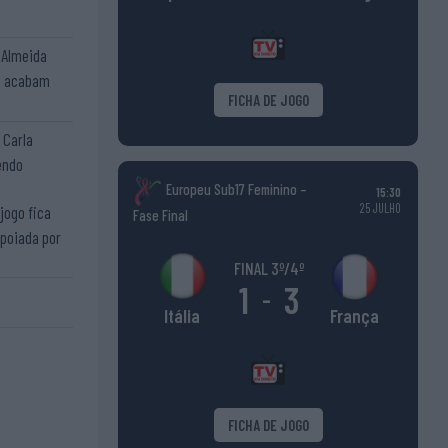
a Almeida
 e acabam
FICHA DE JOGO
 Carla
endo
Europeu Sub17 Feminino –
15:30
25 JULHO
 jogo fica
Fase Final
apoiada por
FINAL 3º/4º
1
3
-
França
Itália
FICHA DE JOGO