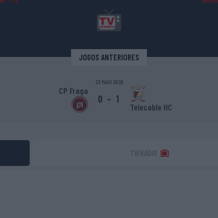
r ® (1)
Veroni
JOGOS ANTERIORES
23 MAIO 2026
CP Fraga
0
-
1
Telecable HC
TV/RADIO