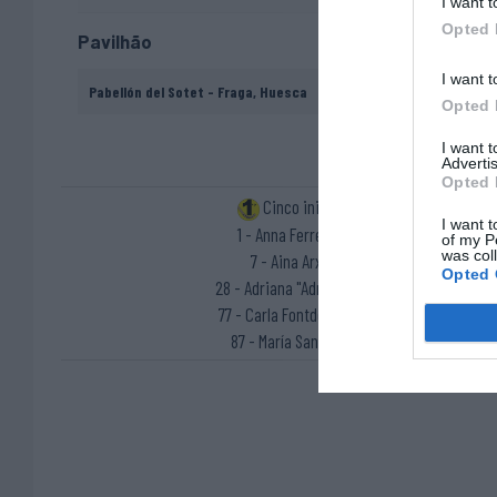
I want t
Opted 
Pavilhão
I want t
Pabellón del Sotet - Fraga, Huesca
Opted 
I want 
Advertis
Opted 
Cinco inicial
I want t
1 - Anna Ferrer ®
of my P
was col
7 - Aina Arxé
Opted 
28 - Adriana "Adri" Soto
77 - Carla Fontdeglòria
87 - María Sanjurjo