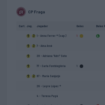
CP Fraga
Cart.
Jog.
Jogador
Golos
Bolas 
1 - Anna Ferrer ® (cap.)
1
7 - Aina Arxé
28 - Adriana "Adri" Soto
77 - Carla Fontdeglòria
1
87 - María Sanjurjo
26 - Leyre López ®
4 - Teresa Payá