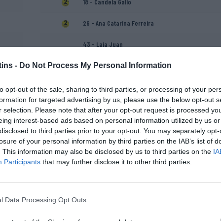
18 - Candela Gallo
26 - Ana Catarina Ferreira
43 - Laia Juan
Natasha "Tasha" Lee
ins -
Do Not Process My Personal Information
María Fernández "Pulgui"
to opt-out of the sale, sharing to third parties, or processing of your per
(Treinador adjunto)
formation for targeted advertising by us, please use the below opt-out s
r selection. Please note that after your opt-out request is processed y
eing interest-based ads based on personal information utilized by us or
disclosed to third parties prior to your opt-out. You may separately opt-
losure of your personal information by third parties on the IAB’s list of
. This information may also be disclosed by us to third parties on the
IA
Participants
that may further disclose it to other third parties.
Oriol Escobar
l Data Processing Opt Outs