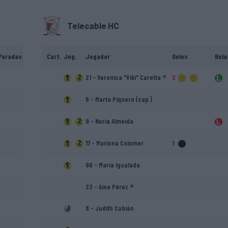
Telecable HC
Paradas
Cart.
Jog.
Jogador
Golos
Bola
21 - Veronica "Viki" Caretta ®
2
6 - Marta Piquero (cap.)
9 - Nuria Almeida
17 - Mariona Colomer
1
96 - Maria Igualada
23 - Aine Pérez ®
8 - Judith Cobián