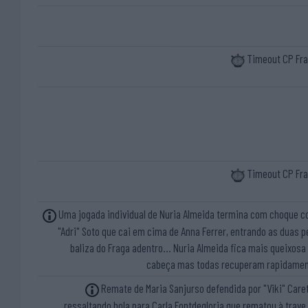
Timeout CP Fr
Timeout CP Fr
Uma jogada individual de Nuria Almeida termina com choque 
"Adri" Soto que cai em cima de Anna Ferrer, entrando as duas p
baliza do Fraga adentro... Nuria Almeida fica mais queixosa
cabeça mas todas recuperam rapidame
Remate de Maria Sanjurso defendida por "Viki" Care
ressaltando bola para Carla Fontdegloria que rematou à trave