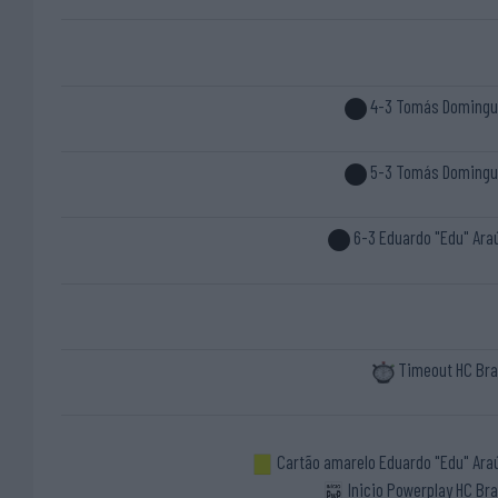
4-3 Tomás Doming
5-3 Tomás Doming
6-3 Eduardo "Edu" Ara
Timeout HC Br
Cartão amarelo Eduardo "Edu" Ara
Inicio Powerplay HC Br