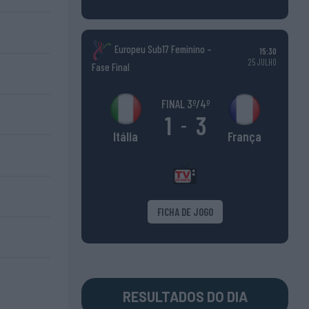
Europeu Sub17 Feminino –
15:30
25 JULHO
Fase Final
FINAL 3º/4º
1
3
-
França
Itália
FICHA DE JOGO
RESULTADOS DO DIA