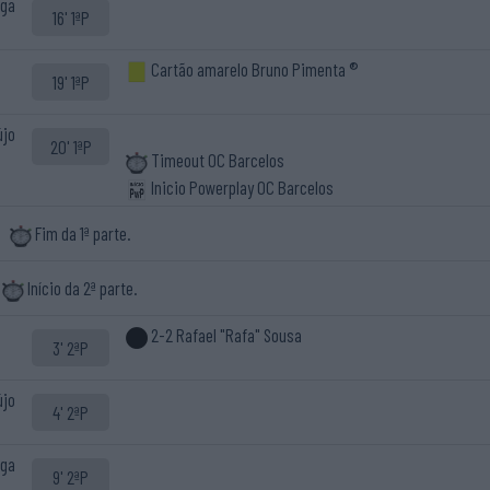
aga
16' 1ªP
Cartão amarelo Bruno Pimenta ®
19' 1ªP
újo
20' 1ªP
Timeout OC Barcelos
Inicio Powerplay OC Barcelos
Fim da 1ª parte.
Início da 2ª parte.
2-2 Rafael "Rafa" Sousa
3' 2ªP
újo
4' 2ªP
aga
9' 2ªP