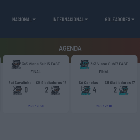
NACIONAL
INTERNACIONAL
GOLEADORES
AGENDA
3×3 Viana Sub15 FASE
3×3 Viana Sub17 FASE
FINAL
FINAL
Sai Cavalinho
CH Gladiaduros 15
Só Canelas
CH Gladiaduros 17
0
2
4
2
26/07 21:58
26/07 22:10