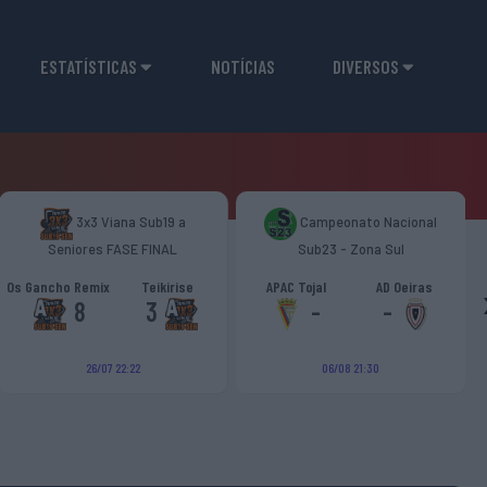
ESTATÍSTICAS
NOTÍCIAS
DIVERSOS
3x3 Viana Sub19 a
Campeonato Nacional
Seniores FASE FINAL
Sub23 - Zona Sul
Os Gancho Remix
Teikirise
APAC Tojal
AD Oeiras
8
3
-
-
26/07 22:22
06/08 21:30