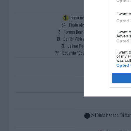
Opted 
I want t
Cinco inicial
Opted 
64 - Fábio Alves ®
3 - Tomás Domingues
I want 
Advertis
19 - Daniel Vieira “Deco”
Opted 
31 - Jaime Mendes
I want t
77 - Eduardo "Edu" Araújo
of my P
was col
Opted 
1-1 Daniel Vieira “De
2-1 Dinis Macedo “Di Mar