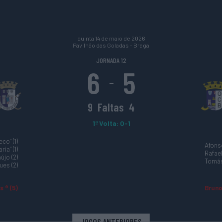
quinta 14 de maio de 2026
Pavilhão das Goladas - Braga
JORNADA 12
6
5
-
9
Faltas
4
1ª Volta: 0-1
eco” (1)
Afonso
ia” (1)
Rafael
újo (2)
Tomás
es (2)
s ® (5)
Bruno
JOGOS ANTERIORES