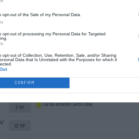
In
o opt-out of the Sale of my Personal Data.
Cinco inicial
Início do
In
61 - Bruno Pimenta ®
jogo.
21 - Martim Nazário
to opt-out of processing my Personal Data for Targeted
ing.
33 - Tomás Fernandes
In
68 - Afonso Martins
o opt-out of Collection, Use, Retention, Sale, and/or Sharing
99 - Rafael "Rafa" Sousa
ersonal Data that Is Unrelated with the Purposes for which it
lected.
0-1 Afonso Martins
Out
1' 1ªP
CONFIRM
co”
7' 1ªP
Timeout OC Barcelos
Cartão amarelo Carlos Silva
7' 1ªP
ia”
10' 1ªP