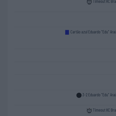
Timeout HC Br
Cartão azul Eduardo "Edu" Ara
3-2 Eduardo "Edu" Ara
Timeout HC Br