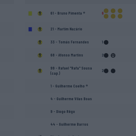
61 - Bruno Pimenta ®
6
21 - Martim Nazário
33 - Tomás Fernandes
1
68 - Afonso Martins
2
99 - Rafael "Rafa" Sousa
2
(cap.)
1 - Guilherme Coelho ®
4 - Guilherme Vilas Boas
9 - Diogo Rêgo
44 - Guilherme Barros