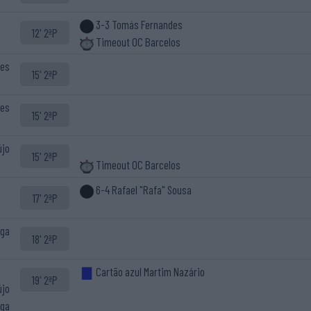
3-3 Tomás Fernandes
12' 2ªP
Timeout OC Barcelos
ues
15' 2ªP
ues
15' 2ªP
újo
15' 2ªP
Timeout OC Barcelos
6-4 Rafael "Rafa" Sousa
17' 2ªP
aga
18' 2ªP
Cartão azul Martim Nazário
19' 2ªP
újo
aga