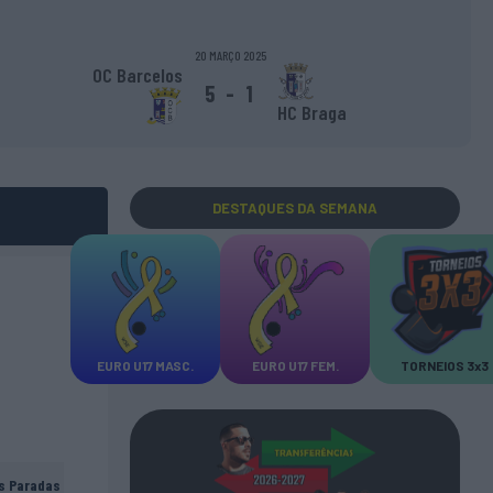
20 MARÇO 2025
OC Barcelos
5
-
1
HC Braga
DESTAQUES
DA SEMANA
EURO U17 MASC.
EURO U17 FEM.
TORNEIOS 3x3
s Paradas