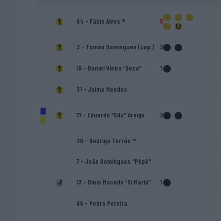
64 - Fábio Alves ®
5
3 - Tomás Domingues (cap.)
2
19 - Daniel Vieira “Deco”
1
31 - Jaime Mendes
77 - Eduardo "Edu" Araújo
2
30 - Rodrigo Torrão ®
7 - João Domingues "Pêpê"
13 - Dinis Macedo “Di Maria”
1
66 - Pedro Pereira