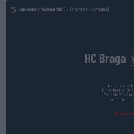
Campeonato Nacional Sub15 – Zona Norte
- Jornada 12
HC Braga
Daniel Vieira “D
Dinis Macedo “Di Mar
Eduardo "Edu" Ara
Tomás Domingu
Fábio Alve