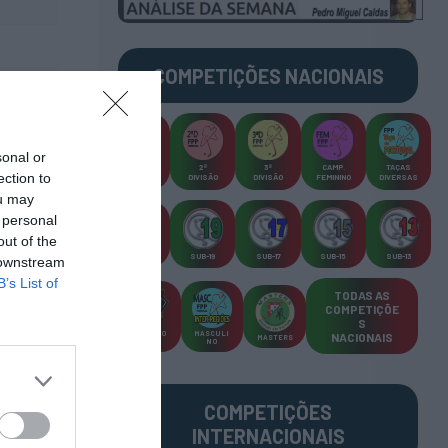
COMPETIÇÕES
NACIONAIS
sonal or
CAMP
.
2ª
3ª
CAMP
.
TAÇAS
ection to
PLACARD
DIVISÃO
DIVISÃO
FEMININO
DIVERSAS
ou may
 personal
out of the
SUB-23
SUB-19
SUB-17
SUB-15
SUB-13
 downstream
B’s List of
TODAS AS
COMPETIÇÕE
S
TORNEIO
MASCULI
NACIONAIS
MASTERS
S 3x3
NO
COMPETIÇÕES
INTERNACIONAIS