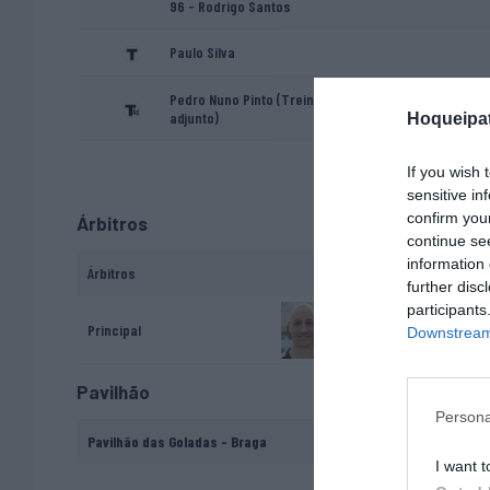
96 - Rodrigo Santos
Paulo Silva
Pedro Nuno Pinto (Treinador
adjunto)
Hoqueipat
If you wish 
sensitive in
confirm you
Árbitros
continue se
information 
Árbitros
further disc
participants
João Paulo Silva
Principal
Downstream 
Pavilhão
Persona
Pavilhão das Goladas - Braga
I want t