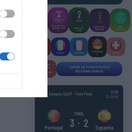
WSE MEN
WSE WOMEN
WSE CUP
WSE
CHAMPION
CHAMPION
WSE CUP
WOMEN
TROPHY
S
S
MEN
ALEMANH
ESPANHA
ITÁLIA
FRANÇA
SUÍÇA
A
TODAS AS COMPETIÇÕES
INTERNACIONAIS
INGLATERR
A
21:30
Europeu Sub17 - Fase Final
25 JULHO
FINAL
3
2
-
Espanha
Portugal