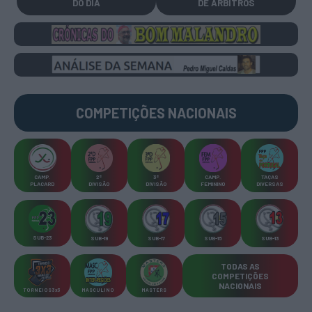
DO DIA
DE ÁRBITROS
COMPETIÇÕES
NACIONAIS
CAMP
.
2ª
3ª
CAMP
.
TAÇAS
PLACARD
DIVISÃO
DIVISÃO
FEMININO
DIVERSAS
SUB-23
SUB-19
SUB-17
SUB-15
SUB-13
TODAS AS
COMPETIÇÕES
NACIONAIS
TORNEIOS 3x3
MASCULINO
MASTERS