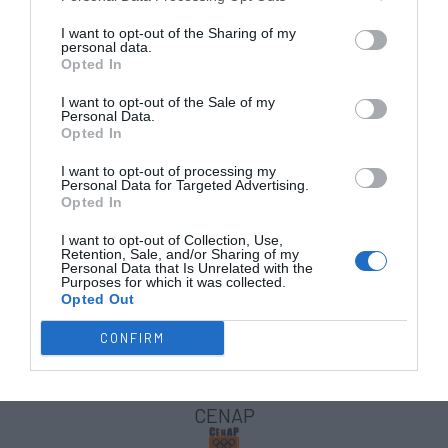
Valença HC
I want to opt-out of the Sharing of my
personal data.
Opted In
I want to opt-out of the Sale of my
Data de Nascimento:
Personal Data.
28/09/2008 – 14 anos
Opted In
Posição:
Jogadora de campo
I want to opt-out of processing my
Personal Data for Targeted Advertising.
PARTICIPAÇÕES ANTERIORES:
Opted In
2 PARTICIPAÇ
ÕES
no IR Feminino:
I want to opt-out of Collection, Use,
– Sesimbra 2022 pela AP Leiria
Retention, Sale, and/or Sharing of my
5º lugar / 5 jogos – 2 golos marcados
Personal Data that Is Unrelated with the
Purposes for which it was collected.
– Paredes 2023 pela AP Leiria
Opted Out
4ª classificado / 5 jogos – 3 golos marcados
CONFIRM
ESTREIA no IR Masculino
#9 – Matilde Machado
CENAP