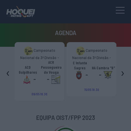
AGENDA
to
Campeonato
Campeonato
são -
Nacional da 3ª Divisão -
Nacional da 3ª Divisão -
Naci
s.
ACR
Zona Norte “B”
Zona Norte “B”
C Infante
A
émica
ACD
Pessegueiro
‹
›
Sagres
HA Cambra "B"
Gulp
o "B"
Gulpilhares
do Vouga
-
-
-
-
15/05 18:30
09/05 18:30
EQUIPA OIST/FPP 2023