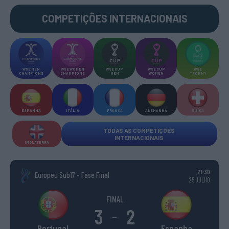
COMPETIÇÕES INTERNACIONAIS
WSE MEN
WSE WOMEN
WSE CUP
WSE CUP
WSE
CHAMPIONS
CHAMPIONS
MEN
WOMEN
TROPHY
ESPANHA
ITÁLIA
FRANÇA
ALEMANHA
SUÍÇA
TODAS AS COMPETIÇÕES
INTERNACIONAIS
INGLATERRA
21:30
Europeu Sub17 - Fase Final
25 JULHO
FINAL
3
2
-
Portugal
Espanha