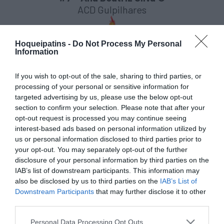
ACD Gulpilhares
Hoqueipatins -
Do Not Process My Personal
Information
Data de Nascimento:
08/02/2007 – 16 anos
If you wish to opt-out of the sale, sharing to third parties, or
processing of your personal or sensitive information for
Posição:
Jogadora de campo
targeted advertising by us, please use the below opt-out
section to confirm your selection. Please note that after your
PARTICIPAÇÕES ANTERIORES:
opt-out request is processed you may continue seeing
2 PARTICIPAÇÕES
no IR Feminino:
interest-based ads based on personal information utilized by
– Sesimbra 2022 pela AP Porto
us or personal information disclosed to third parties prior to
3º lugar / 5 jogos – 4 golos marcados
your opt-out. You may separately opt-out of the further
– Paredes 2023 pela AP Porto
disclosure of your personal information by third parties on the
CAMPEÃ / 5 jogos – 2 golos marcados
IAB’s list of downstream participants. This information may
1 PARTICIPAÇÃO
no IR Masculino:
also be disclosed by us to third parties on the
IAB’s List of
Downstream Participants
that may further disclose it to other
– Bragança 2022 pela OIST/FPP
third parties.
10º lugar / 6 jogos – 2 golos marcados
#8 – Ana Rita Monteiro
Personal Data Processing Opt Outs