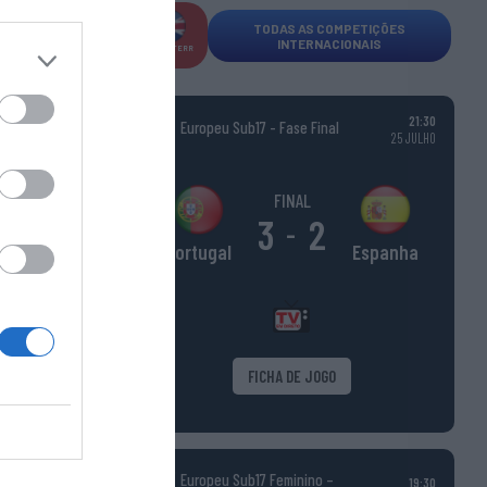
TODAS AS COMPETIÇÕES
INTERNACIONAIS
INGLATERR
A
21:30
Europeu Sub17 - Fase Final
25 JULHO
FINAL
3
2
-
Espanha
Portugal
FICHA DE JOGO
Europeu Sub17 Feminino –
19:30