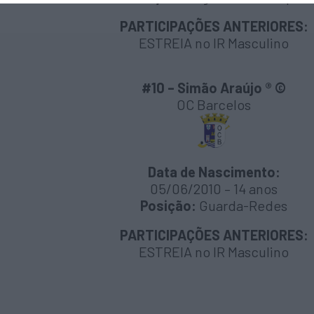
PARTICIPAÇÕES ANTERIORES:
ESTREIA no IR Masculino
#10 – Simão Araújo ®
©
OC Barcelos
Data de Nascimento:
05/06/2010 – 14 anos
Posição:
Guarda-Redes
PARTICIPAÇÕES ANTERIORES:
ESTREIA no IR Masculino