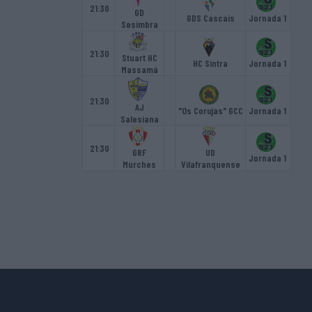
21:30
GD
GDS Cascais
Jornada 1
Sesimbra
21:30
Stuart HC
HC Sintra
Jornada 1
Massamá
21:30
AJ
"Os Corujas" GCC
Jornada 1
Salesiana
21:30
GRF
UD
Jornada 1
Murches
Vilafranquense