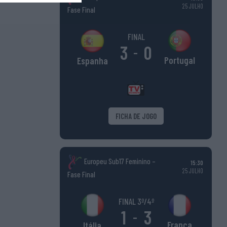
25 JULHO
Fase Final
FINAL
3
0
-
Portugal
Espanha
FICHA DE JOGO
Europeu Sub17 Feminino –
15:30
25 JULHO
Fase Final
FINAL 3º/4º
1
3
-
França
Itália