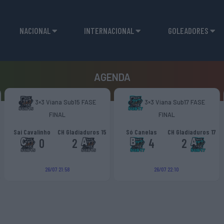
NACIONAL
INTERNACIONAL
GOLEADORES
AGENDA
3×3 Viana Sub15 FASE
3×3 Viana Sub17 FASE
FINAL
FINAL
Sai Cavalinho
CH Gladiaduros 15
Só Canelas
CH Gladiaduros 17
0
2
4
2
26/07 21:58
26/07 22:10