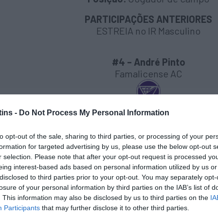
PARTICIPAÇÕES ANTERIORES
ESTREIA no IR Masculino
#4 – André Pinto
Famalicense AC
ins -
Do Not Process My Personal Information
Data de Nascimento:
04/10/2010 – 14 anos
to opt-out of the sale, sharing to third parties, or processing of your per
Posição:
Jogador de campo
formation for targeted advertising by us, please use the below opt-out s
r selection. Please note that after your opt-out request is processed y
PARTICIPAÇÕES ANTERIORES:
eing interest-based ads based on personal information utilized by us or
ESTREIA no IR Masculino
disclosed to third parties prior to your opt-out. You may separately opt-
losure of your personal information by third parties on the IAB’s list of
. This information may also be disclosed by us to third parties on the
IA
#6 – Nuno Borges
Participants
that may further disclose it to other third parties.