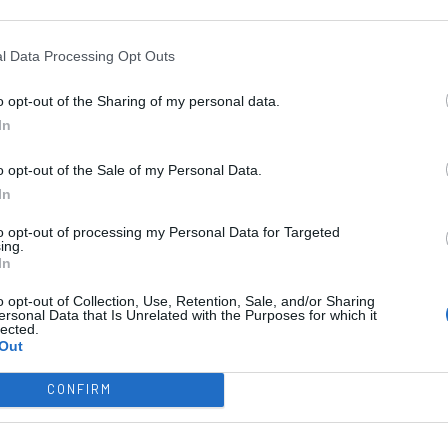
Famalicense AC
l Data Processing Opt Outs
Data de Nascimento:
o opt-out of the Sharing of my personal data.
27/01/2010 – 15 anos
In
Posição:
Jogador de campo
o opt-out of the Sale of my Personal Data.
PARTICIPAÇÕES ANTERIORES:
In
ESTREIA no IR Masculino
to opt-out of processing my Personal Data for Targeted
ing.
In
#8 – Afonso Coelho
OC Barcelos
o opt-out of Collection, Use, Retention, Sale, and/or Sharing
ersonal Data that Is Unrelated with the Purposes for which it
lected.
Out
CONFIRM
Data de Nascimento:
27/06/2010 – 14 anos
Posição:
Jogador de campo