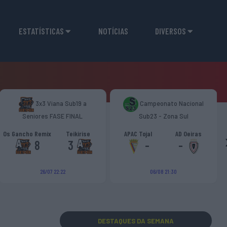
ESTATÍSTICAS
NOTÍCIAS
DIVERSOS
3x3 Viana Sub19 a
Campeonato Nacional
Seniores FASE FINAL
Sub23 - Zona Sul
Os Gancho Remix
Teikirise
APAC Tojal
AD Oeiras
8
3
-
-
26/07 22:22
06/08 21:30
DESTAQUES
DA SEMANA