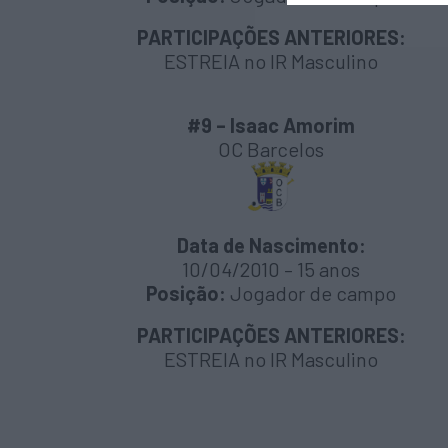
PARTICIPAÇÕES ANTERIORES:
ESTREIA no IR Masculino
#9 – Isaac Amorim
OC Barcelos
Data de Nascimento:
10/04/2010 – 15 anos
Posição:
Jogador de campo
PARTICIPAÇÕES ANTERIORES:
ESTREIA no IR Masculino