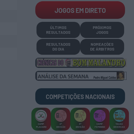
JOGOS EM DIRETO
ÚLTIMOS
PRÓXIMOS
RESULTADOS
JOGOS
RESULTADOS
NOMEAÇÕES
DO DIA
DE ÁRBITROS
COMPETIÇÕES
NACIONAIS
CAMP
.
2ª
3ª
CAMP
.
TAÇAS
PLACARD
DIVISÃO
DIVISÃO
FEMININO
DIVERSAS