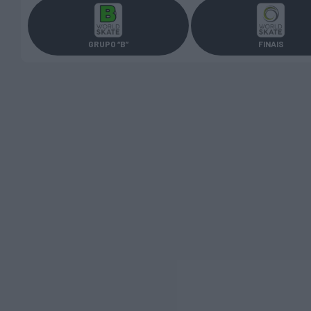
GRUPO “B”
FINAIS