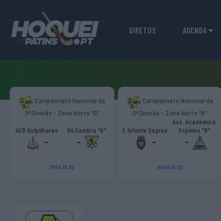
DIRETOS
AGENDA
Campeonato Nacional da
Campeonato Nacional da
3ª Divisão - Zona Norte “B”
3ª Divisão - Zona Norte “B”
Ass. Académica
‹
ACD Gulpilhares
HA Cambra "B"
C Infante Sagres
Espinho "B"
-
-
-
-
17/04 18:30
24/04 18:30