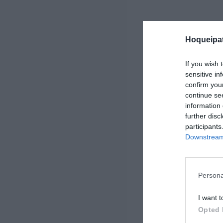
Hoqueipat
If you wish 
sensitive in
confirm you
continue se
information 
further disc
participants
Downstream 
Persona
I want t
Opted 