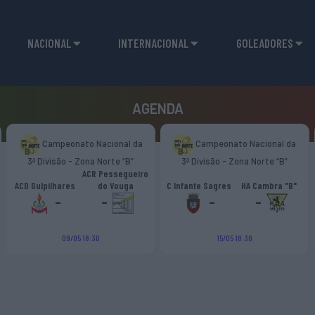
NACIONAL
INTERNACIONAL
GOLEADORES
AGENDA
Campeonato Nacional da
Campeonato Nacional da
3ª Divisão - Zona Norte “B”
3ª Divisão - Zona Norte “B”
ACR Pessegueiro
ACD Gulpilhares
do Vouga
C Infante Sagres
HA Cambra "B"
-
-
-
-
09/05 18:30
15/05 18:30