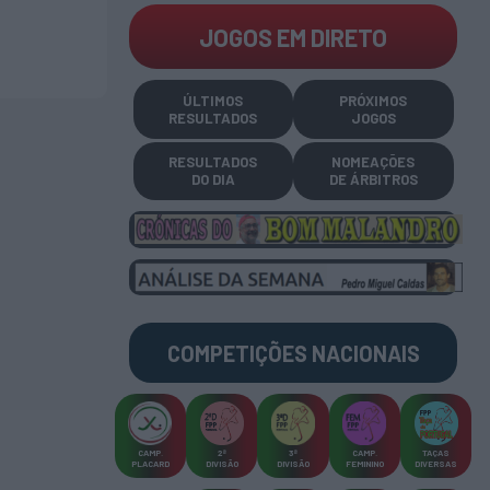
JOGOS EM DIRETO
ÚLTIMOS
PRÓXIMOS
RESULTADOS
JOGOS
RESULTADOS
NOMEAÇÕES
DO DIA
DE ÁRBITROS
COMPETIÇÕES
NACIONAIS
CAMP
.
2ª
3ª
CAMP
.
TAÇAS
PLACARD
DIVISÃO
DIVISÃO
FEMININO
DIVERSAS