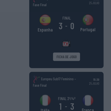
25 JULHO
Fase Final
FINAL
3
0
-
Portugal
Espanha
FICHA DE JOGO
Europeu Sub17 Feminino –
15:30
25 JULHO
Fase Final
FINAL 3º/4º
1
3
-
França
Itália