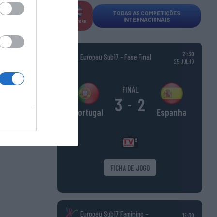
TODAS AS COMPETIÇÕES
INTERNACIONAIS
INGLATERR
A
21:30
Europeu Sub17 - Fase Final
25 JULHO
FINAL
3
2
-
Espanha
Portugal
FICHA DE JOGO
Europeu Sub17 Feminino –
19:30