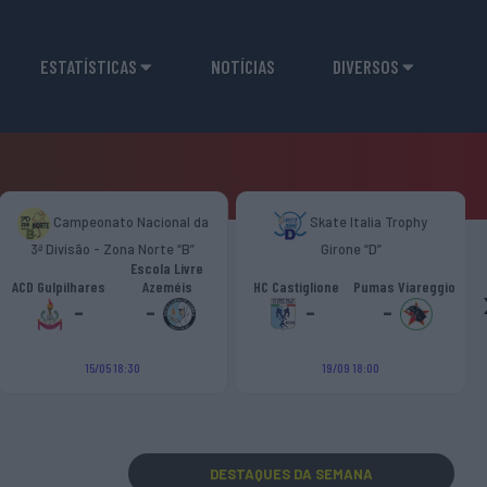
ESTATÍSTICAS
NOTÍCIAS
DIVERSOS
Campeonato Nacional da
Skate Italia Trophy
3ª Divisão - Zona Norte “B”
Girone “D”
Escola Livre
ACD Gulpilhares
Azeméis
HC Castiglione
Pumas Viareggio
-
-
-
-
15/05 18:30
19/09 18:00
DESTAQUES
DA SEMANA