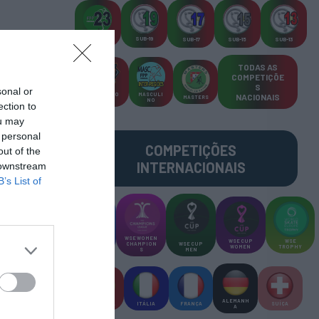
SUB-23
SUB-19
SUB-17
SUB-15
SUB-13
TODAS AS
COMPETIÇÕE
S
sonal or
TORNEIO
MASCULI
NACIONAIS
MASTERS
S 3x3
NO
ection to
ou may
 personal
COMPETIÇÕES
out of the
INTERNACIONAIS
 downstream
B’s List of
WSE MEN
WSE WOMEN
WSE CUP
WSE
CHAMPION
CHAMPION
WSE CUP
WOMEN
TROPHY
S
S
MEN
ALEMANH
ESPANHA
ITÁLIA
FRANÇA
SUÍÇA
A