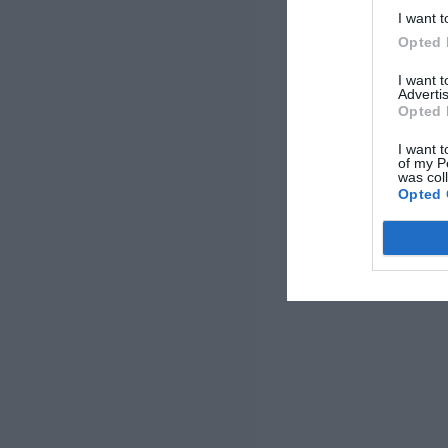
I want t
Opted 
I want 
Advertis
Opted 
I want t
of my P
was col
Opted 