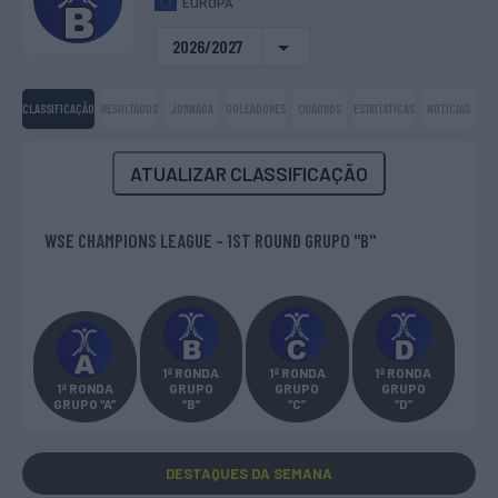
EUROPA
2026/2027
CLASSIFICAÇÃO
RESULTADOS
JORNADA
GOLEADORES
QUADROS
ESTATÍSTICAS
NOTICIAS
ATUALIZAR CLASSIFICAÇÃO
WSE CHAMPIONS LEAGUE - 1ST ROUND GRUPO "B"
1ª RONDA
1ª RONDA
1ª RONDA
1ª RONDA
GRUPO
GRUPO
GRUPO
GRUPO “A”
“B”
“C”
“D”
DESTAQUES
DA SEMANA