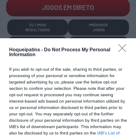
JOGOS EM DIRETO
ÚLTIMOS
PRÓXIMOS
RESULTADOS
JOGOS
RESULTADOS
NOMEAÇÕES
DO DIA
DE ÁRBITROS
Hoqueipatins -
Do Not Process My Personal
Information
If you wish to opt-out of the sale, sharing to third parties, or
processing of your personal or sensitive information for
targeted advertising by us, please use the below opt-out
section to confirm your selection. Please note that after your
COMPETIÇÕES
NACIONAIS
opt-out request is processed you may continue seeing
interest-based ads based on personal information utilized by
us or personal information disclosed to third parties prior to
your opt-out. You may separately opt-out of the further
disclosure of your personal information by third parties on the
CAMP
.
2ª
3ª
CAMP
.
TAÇAS
IAB’s list of downstream participants. This information may
PLACARD
DIVISÃO
DIVISÃO
FEMININO
DIVERSAS
also be disclosed by us to third parties on the
IAB’s List of