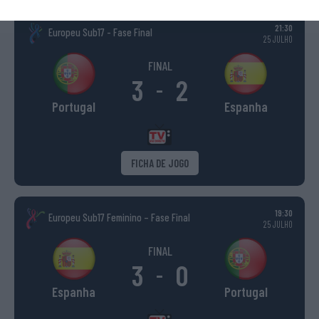
21:30
Europeu Sub17 - Fase Final
25 JULHO
FINAL
3
2
-
Portugal
Espanha
FICHA DE JOGO
19:30
Europeu Sub17 Feminino – Fase Final
25 JULHO
FINAL
3
0
-
Espanha
Portugal