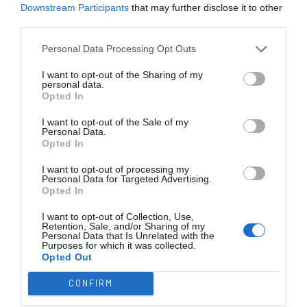
Downstream Participants
that may further disclose it to other
third parties.
SUB-23
SUB-19
SUB-17
SUB-15
SUB-13
Personal Data Processing Opt Outs
TODAS AS
COMPETIÇÕES
I want to opt-out of the Sharing of my
NACIONAIS
personal data.
TORNEIOS 3x3
MASCULINO
MASTERS
Opted In
I want to opt-out of the Sale of my
COMPETIÇÕES INTERNACIONAIS
Personal Data.
Opted In
I want to opt-out of processing my
Personal Data for Targeted Advertising.
Opted In
WSE MEN
WSE WOMEN
WSE CUP
WSE CUP
WSE
CHAMPIONS
CHAMPIONS
MEN
WOMEN
TROPHY
I want to opt-out of Collection, Use,
Retention, Sale, and/or Sharing of my
Personal Data that Is Unrelated with the
Purposes for which it was collected.
ESPANHA
ITÁLIA
FRANÇA
ALEMANHA
SUÍÇA
Opted Out
TODAS AS COMPETIÇÕES
CONFIRM
INTERNACIONAIS
INGLATERRA