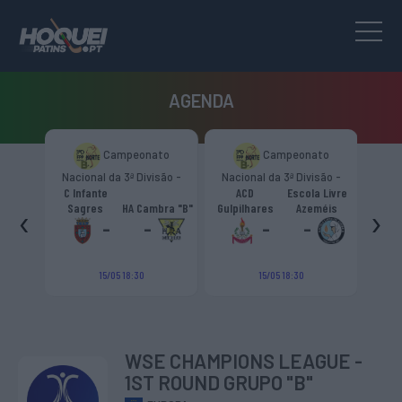
AGENDA
to
Campeonato
Campeonato
são -
Nacional da 3ª Divisão -
Nacional da 3ª Divisão -
T
CR
Zona Norte “B”
Zona Norte “B”
C Infante
ACD
Escola Livre
gueiro
‹
›
Sagres
HA Cambra "B"
Gulpilhares
Azeméis
HC Cas
ouga
-
-
-
-
15/05 18:30
15/05 18:30
WSE CHAMPIONS LEAGUE -
1ST ROUND GRUPO "B"