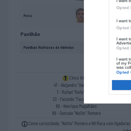
I want t
Opted 
Joaquim Pinto
Mesa
I want t
Opted 
Pavilhão
I want 
Advertis
Pavilhão Multiusos de Odivelas
Opted 
I want t
of my P
was col
Opted 
Cinco inicial
47 - Alejandro "Xano" Edo ®
7 - Rafael "Rafa" Bessa
33 - Facundo "Facu" Navarro
88 - Henrique Magalhães
99 - Gonzalo "Nolito" Romero
Como curiosidade, "Nolito" Romero e Nil Roca com ligaduras
cabe