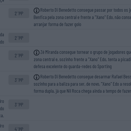
Roberto Di Benedetto consegue passar por todos os 
2' 1ªP
Benfica pela zona central e frente a "Xano" Edo, não con
arranjar forma de fazer golo
ada
2' 1ªP
edo
Zé Miranda consegue tornear o grupo de jogadores qu
2' 1ªP
zona central e, sozinho frente a "Xano" Edo, tenta a pica
defesa excelente do guarda-redes do Sporting
Roberto Di Benedetto consegue desarmar Rafael Bess
3' 1ªP
sozinho para a baliza para ser, de novo, "Xano" Edo a reso
forma dupla, já que Nil Roca chega ainda a tempo de faze
dro
3' 1ªP
 do
ca.
dro
4' 1ªP