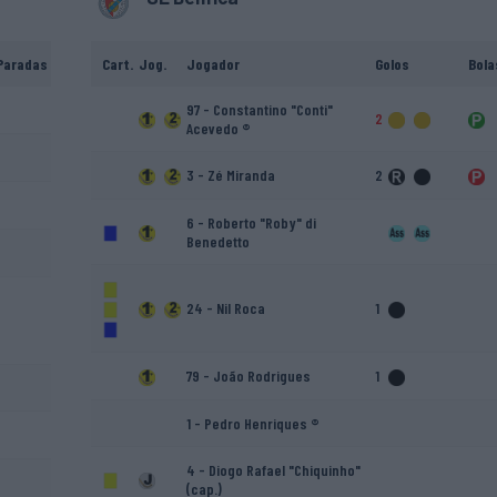
Paradas
Cart.
Jog.
Jogador
Golos
Bola
97 - Constantino "Conti"
2
Acevedo ®
3 - Zé Miranda
2
6 - Roberto "Roby" di
Benedetto
24 - Nil Roca
1
79 - João Rodrigues
1
1 - Pedro Henriques ®
4 - Diogo Rafael "Chiquinho"
(cap.)