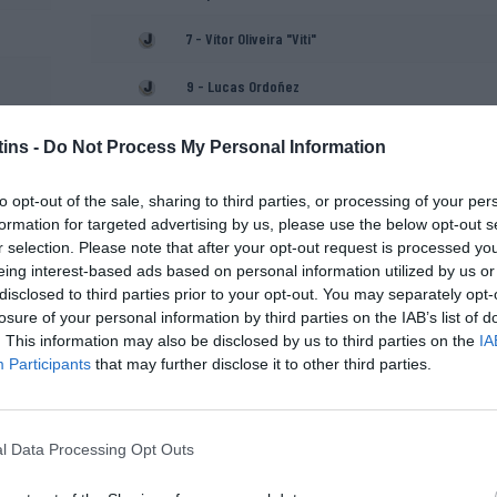
7 - Vítor Oliveira "Viti"
9 - Lucas Ordoñez
71 - Gonçalo Pinto
ins -
Do Not Process My Personal Information
Eduard "Edu" Castro
to opt-out of the sale, sharing to third parties, or processing of your per
formation for targeted advertising by us, please use the below opt-out s
Jordi Roca (Treinador
r selection. Please note that after your opt-out request is processed y
adjunto)
eing interest-based ads based on personal information utilized by us or
disclosed to third parties prior to your opt-out. You may separately opt-
losure of your personal information by third parties on the IAB’s list of
. This information may also be disclosed by us to third parties on the
IA
Participants
that may further disclose it to other third parties.
l Data Processing Opt Outs
Jorge Machado