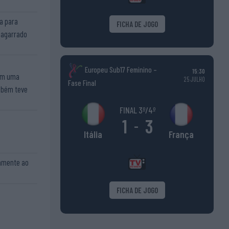
a para
FICHA DE JOGO
i agarrado
Europeu Sub17 Feminino –
15:30
com uma
25 JULHO
Fase Final
mbém teve
FINAL 3º/4º
1
3
-
França
Itália
ramente ao
FICHA DE JOGO