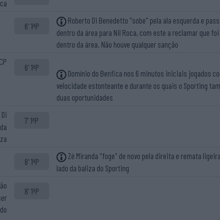
ica
Roberto Di Benedetto "sobe" pela ala esquerda e pass
6' 1ªP
dentro da área para Nil Roca, com este a reclamar que fo
dentro da área. Não houve qualquer sanção
 CP
6' 1ªP
Domínio do Benfica nos 6 minutos iniciais jogados 
velocidade estonteante e durante os quais o Sporting ta
duas oportunidades
 Di
7' 1ªP
 da
iza
Zé Miranda "foge" de novo pela direita e remata ligei
8' 1ªP
lado da baliza do Sporting
oão
8' 1ªP
ser
ido