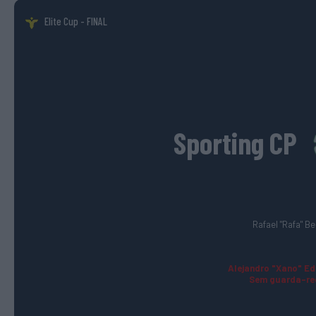
Elite Cup
- FINAL
Sporting CP
Rafael "Rafa" Be
Alejandro "Xano" Edo
Sem guarda-red