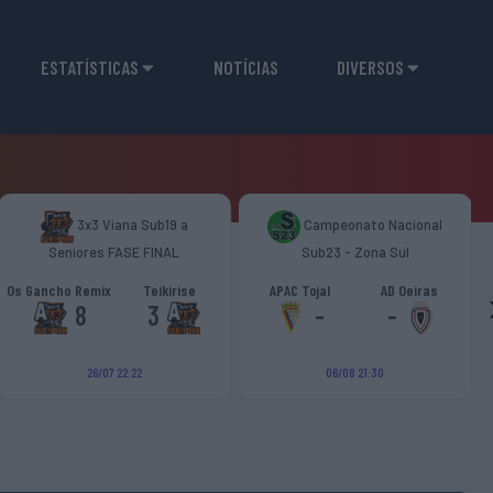
ESTATÍSTICAS
NOTÍCIAS
DIVERSOS
3x3 Viana Sub19 a
Campeonato Nacional
Seniores FASE FINAL
Sub23 - Zona Sul
Os Gancho Remix
Teikirise
APAC Tojal
AD Oeiras
8
3
-
-
26/07 22:22
06/08 21:30