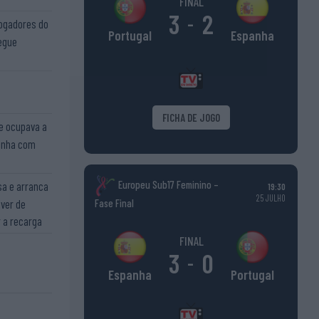
FINAL
3
2
-
jogadores do
Espanha
Portugal
segue
FICHA DE JOGO
e ocupava a
dinha com
Europeu Sub17 Feminino –
a e arranca
19:30
25 JULHO
lver de
Fase Final
r a recarga
FINAL
3
0
-
Portugal
Espanha