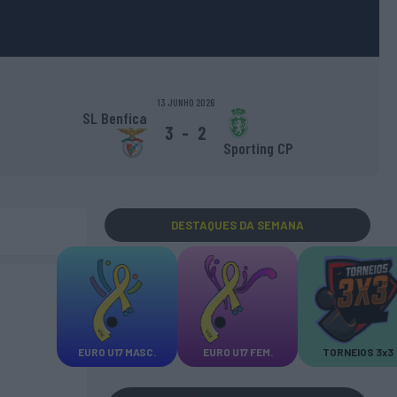
13 JUNHO 2026
SL Benfica
3
-
2
Sporting CP
DESTAQUES
DA SEMANA
EURO U17 MASC.
EURO U17 FEM.
TORNEIOS 3x3