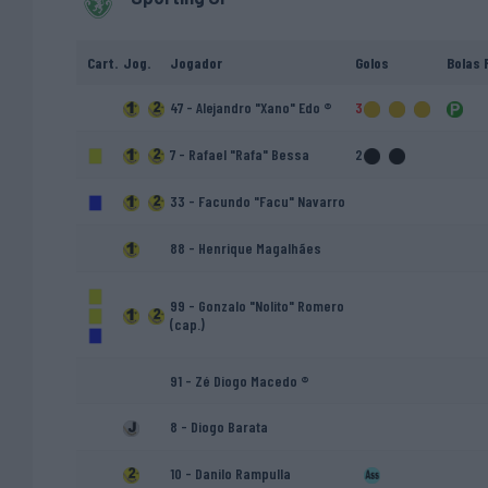
Cart.
Jog.
Jogador
Golos
Bolas 
47 - Alejandro "Xano" Edo ®
3
7 - Rafael "Rafa" Bessa
2
33 - Facundo "Facu" Navarro
88 - Henrique Magalhães
99 - Gonzalo "Nolito" Romero
(cap.)
91 - Zé Diogo Macedo ®
8 - Diogo Barata
10 - Danilo Rampulla