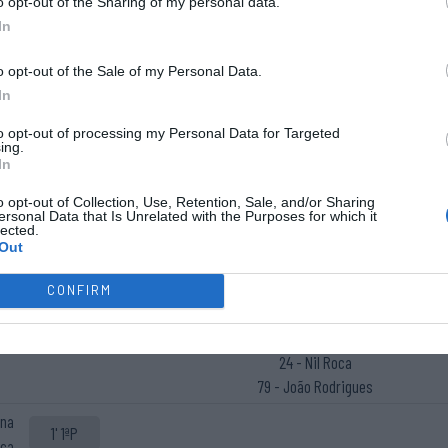
o opt-out of the Sharing of my personal data.
In
Marcelo Cardoso
o opt-out of the Sale of my Personal Data.
In
to opt-out of processing my Personal Data for Targeted
ing.
In
o opt-out of Collection, Use, Retention, Sale, and/or Sharing
ersonal Data that Is Unrelated with the Purposes for which it
lected.
Out
Cinco inicial
Início do
97 - Constantino "Conti" Acevedo ®
CONFIRM
jogo.
3 - Zé Miranda
6 - Roberto "Roby" di Benedetto
24 - Nil Roca
79 - João Rodrigues
 na
1' 1ªP
ça