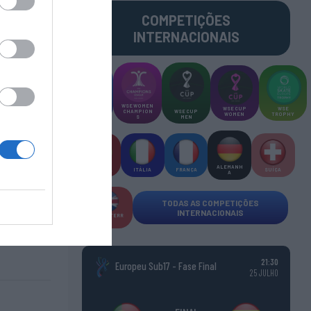
COMPETIÇÕES
INTERNACIONAIS
WSE MEN
WSE WOMEN
WSE CUP
WSE
CHAMPION
CHAMPION
WSE CUP
WOMEN
TROPHY
S
S
MEN
ALEMANH
ESPANHA
ITÁLIA
FRANÇA
SUÍÇA
A
TODAS AS COMPETIÇÕES
INTERNACIONAIS
INGLATERR
A
21:30
Europeu Sub17 - Fase Final
25 JULHO