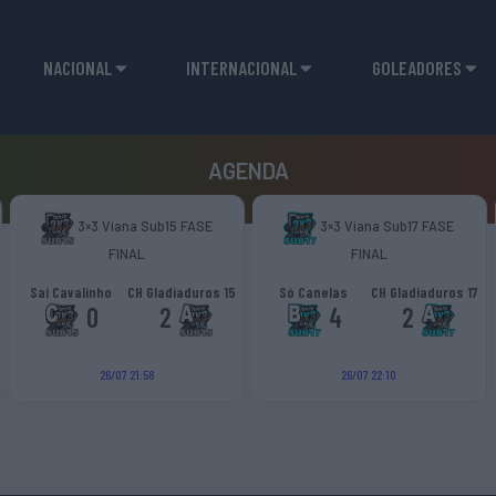
NACIONAL
INTERNACIONAL
GOLEADORES
AGENDA
3×3 Viana Sub15 FASE
3×3 Viana Sub17 FASE
FINAL
FINAL
Sai Cavalinho
CH Gladiaduros 15
Só Canelas
CH Gladiaduros 17
0
2
4
2
26/07 21:58
26/07 22:10