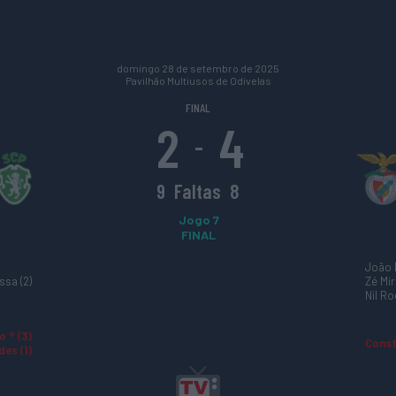
domingo 28 de setembro de 2025
Pavilhão Multiusos de Odivelas
FINAL
2
4
-
9
Faltas
8
Jogo 7
FINAL
João R
ssa (2)
Zé Mir
Nil Roc
 ® (3)
Const
es (1)