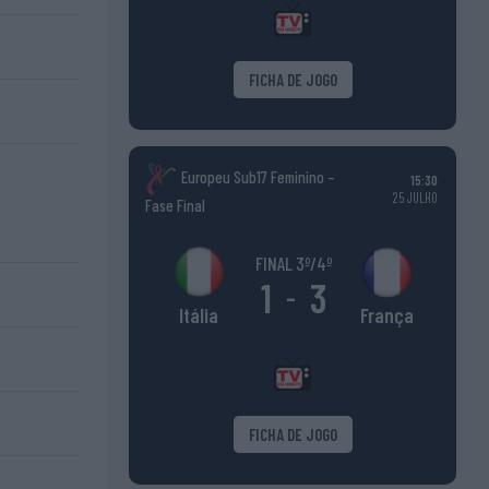
FICHA DE JOGO
Europeu Sub17 Feminino –
15:30
25 JULHO
Fase Final
FINAL 3º/4º
1
3
-
França
Itália
FICHA DE JOGO