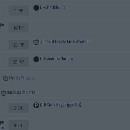
0-4 Matilde Lua
11' 1ªP
spo
14' 1ªP
Timeout Escola Livre Azeméis
20' 1ªP
0-5 Andreia Moreira
25' 1ªP
Fim da 1ª parte.
Início da 2ª parte.
0-6 Sofía Reyes (penálti)
3' 2ªP
spo
9' 2ªP
o ®