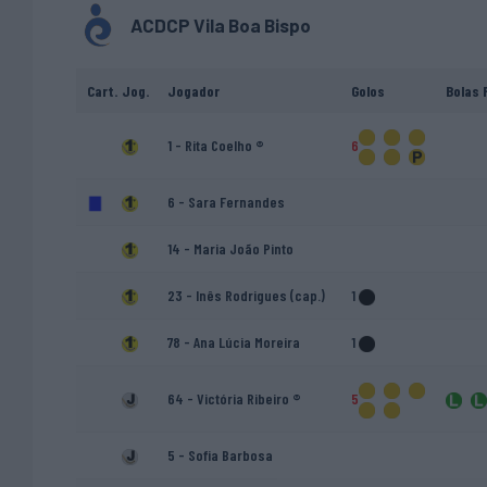
ACDCP Vila Boa Bispo
Cart.
Jog.
Jogador
Golos
Bolas 
1 - Rita Coelho ®
6
6 - Sara Fernandes
14 - Maria João Pinto
23 - Inês Rodrigues (cap.)
1
78 - Ana Lúcia Moreira
1
64 - Victória Ribeiro ®
5
5 - Sofia Barbosa