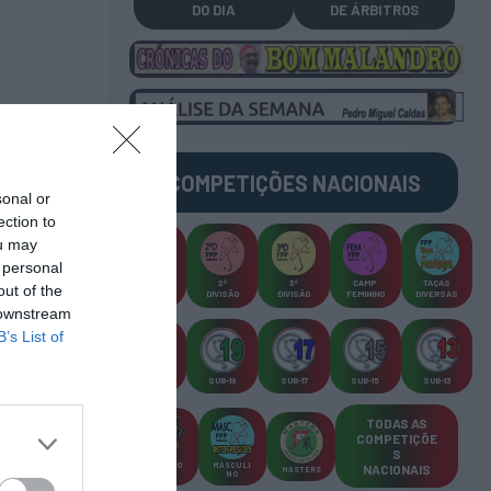
DO DIA
DE ÁRBITROS
COMPETIÇÕES
NACIONAIS
sonal or
ection to
ou may
 personal
CAMP
.
2ª
3ª
CAMP
.
TAÇAS
out of the
PLACARD
DIVISÃO
DIVISÃO
FEMININO
DIVERSAS
 downstream
B’s List of
SUB-23
SUB-19
SUB-17
SUB-15
SUB-13
TODAS AS
COMPETIÇÕE
S
TORNEIO
MASCULI
NACIONAIS
MASTERS
S 3x3
NO