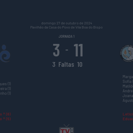
domingo 27 de outubro de 2024
Pavilhão da Casa do Povo de Vila Boa do Bispo
JORNADA 1
3
11
-
3
Faltas
10
Margar
Sofía 
ues (1)
Matild
ira (1)
Andrei
nho (1)
Joana 
Agusti
o ® (6)
Letíci
o ® (5)
Eduar