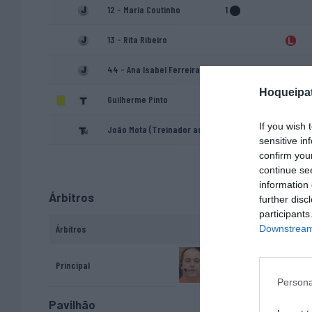
12 - Maria Coutinho
1
13 - Rita Ribeiro
44 - Ana Isabel Ferreira
Hoqueipat
Guilherme Pinto
If you wish 
João Mota (Treinador adjunto)
sensitive in
confirm you
continue se
information 
Árbitros
further disc
participants
Downstream 
Árbitros
Porfírio Fernandes
Principal
Persona
Pavilhão