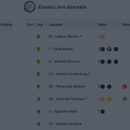
Escola Livre Azeméis
Paradas
Cart.
Jog.
Jogador
Golos
Bola
10 - Letícia Oliveira ®
1
7 - Sofía Reyes
3
9 - Andreia Moreira
3
43 - Beatriz Carmo (cap.)
88 - Margarida António
2
28 - Eduarda Tavares ®
2
3 - Agustina Pinto
1
33 - Helena Carreira