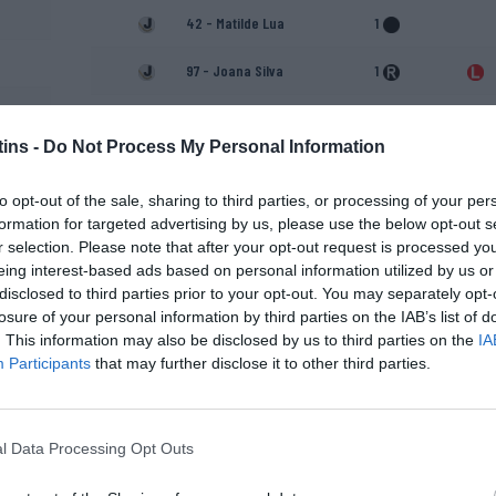
42 - Matilde Lua
1
97 - Joana Silva
1
Luís Pinto
ins -
Do Not Process My Personal Information
Joana Mancelos (Treinador
adjunto)
to opt-out of the sale, sharing to third parties, or processing of your per
formation for targeted advertising by us, please use the below opt-out s
r selection. Please note that after your opt-out request is processed y
eing interest-based ads based on personal information utilized by us or
disclosed to third parties prior to your opt-out. You may separately opt-
losure of your personal information by third parties on the IAB’s list of
. This information may also be disclosed by us to third parties on the
IA
Participants
that may further disclose it to other third parties.
l Data Processing Opt Outs