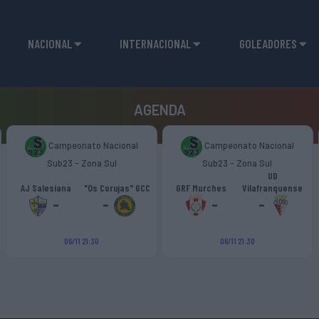
NACIONAL
INTERNACIONAL
GOLEADORES
AGENDA
Campeonato Nacional
Campeonato Nacional
Sub23 - Zona Sul
Sub23 - Zona Sul
UD
AJ Salesiana
"Os Corujas" GCC
GRF Murches
Vilafranquense
-
-
-
-
06/11 21:30
06/11 21:30