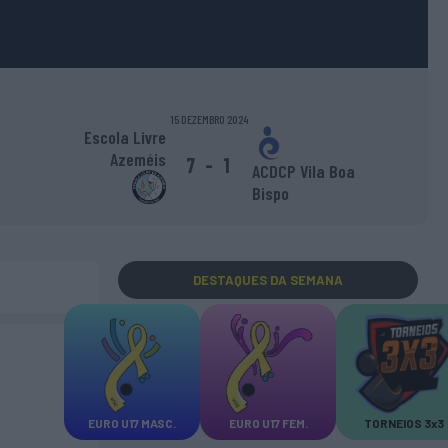
15 DEZEMBRO 2024
Escola Livre
Azeméis
7
-
1
ACDCP Vila Boa
Bispo
DESTAQUES
DA SEMANA
EURO U17 MASC.
EURO U17 FEM.
TORNEIOS 3x3