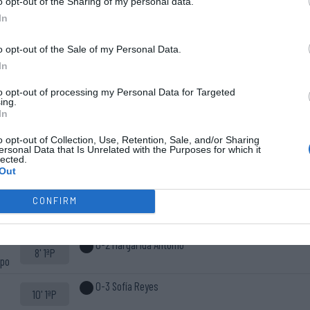
o opt-out of the Sharing of my personal data.
In
o opt-out of the Sale of my Personal Data.
In
to opt-out of processing my Personal Data for Targeted
Cinco inicial
Início do
ing.
10 - Letícia Oliveira ®
In
jogo.
7 - Sofía Reyes
o opt-out of Collection, Use, Retention, Sale, and/or Sharing
9 - Andreia Moreira
ersonal Data that Is Unrelated with the Purposes for which it
lected.
43 - Beatriz Carmo
Out
88 - Margarida António
CONFIRM
0-1 Margarida António
2' 1ªP
0-2 Margarida António
8' 1ªP
spo
0-3 Sofía Reyes
10' 1ªP