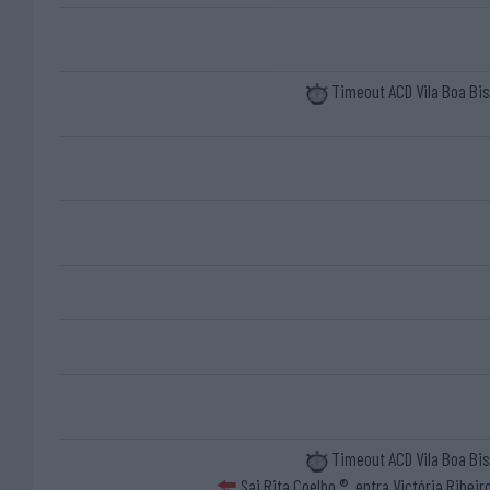
Timeout ACD Vila Boa Bi
Timeout ACD Vila Boa Bi
Sai Rita Coelho ®, entra Victória Ribeir