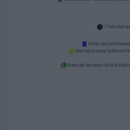
1-7 Inês Rodrig
Cartão azul Sara Fernan
Advertência verbal Guilherme Pi
Defesa de livre direto Victória Ribeir