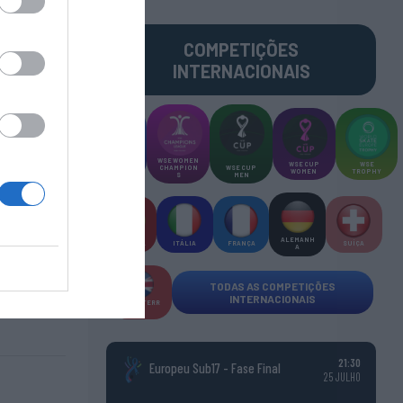
COMPETIÇÕES
INTERNACIONAIS
WSE MEN
WSE WOMEN
WSE CUP
WSE
CHAMPION
CHAMPION
WSE CUP
WOMEN
TROPHY
S
S
MEN
ALEMANH
ESPANHA
ITÁLIA
FRANÇA
SUÍÇA
A
TODAS AS COMPETIÇÕES
INTERNACIONAIS
INGLATERR
A
21:30
Europeu Sub17 - Fase Final
25 JULHO