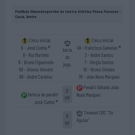
Pavilhão Gimnodesportivo do Centro Atlético Póvoa Pacense -
Cacia, Aveiro
Cinco inicial
Cinco inicial
6 - José Cunha ®
49 - Francisco Galveias ®
Início
8 - Rui Marinho
3 - André Santos
do
9 - Bruno Figueiredo
7 - Sérgio Santos
jogo.
68 - Afonso Vincent
10 - Bruno Simões
88 - André Cardoso
76 - João Nuno Marques
Penálti falhado João
5'
Defesa de penálti
Nuno Marques
1ªP
José Cunha ®
Timeout CRC "Os
8'
Águias"
1ªP