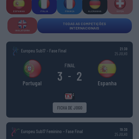
ESPANHA
ITÁLIA
FRANÇA
ALEMANHA
SUÍÇA
TODAS AS COMPETIÇÕES
INTERNACIONAIS
INGLATERRA
21:30
Europeu Sub17 - Fase Final
25 JULHO
FINAL
3
2
-
Portugal
Espanha
FICHA DE JOGO
19:30
Europeu Sub17 Feminino – Fase Final
25 JULHO