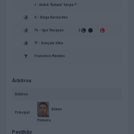
1 - André “Batata” Serpa ®
9 - Diogo Bernardes
74 - Igor Marques
2
77 - Gonçalo Silva
Francisco Mendes
Árbitros
Árbitros
Rúben
Principal
Pinheiro
Pavilhão