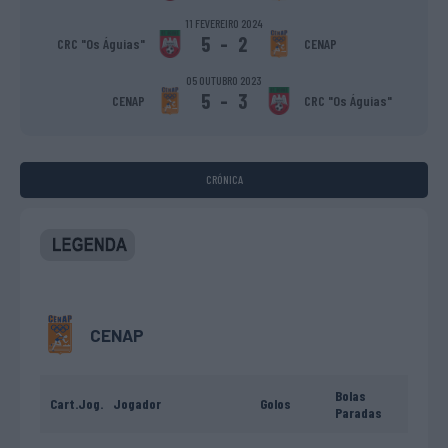
11 FEVEREIRO 2024
5
-
2
CRC "Os Águias"
CENAP
05 OUTUBRO 2023
5
-
3
CENAP
CRC "Os Águias"
CRÓNICA
CENAP
Bolas
Cart.
Jog.
Jogador
Golos
Paradas