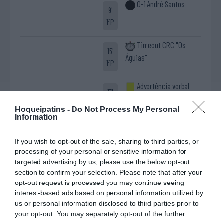
0-1 André Santos
9'
1ªP
Timeout CRC "Os
15'
Águias"
1ªP
Advertência verbal
17'
Paulo "Paulinho" Carreira
1ªP
Hoqueipatins -
Do Not Process My Personal
Information
Timeout CENAP
22'
If you wish to opt-out of the sale, sharing to third parties, or
1ªP
processing of your personal or sensitive information for
targeted advertising by us, please use the below opt-out
Fim da 1ª parte.
section to confirm your selection. Please note that after your
opt-out request is processed you may continue seeing
interest-based ads based on personal information utilized by
Início da 2ª parte.
us or personal information disclosed to third parties prior to
your opt-out. You may separately opt-out of the further
10ª falta de CRC "Os