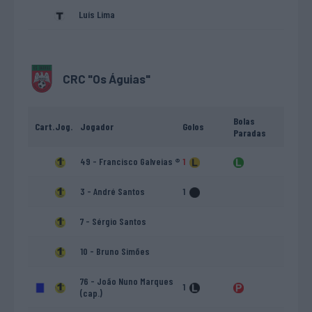
Luís Lima
CRC "Os Águias"
Bolas
Cart.
Jog.
Jogador
Golos
Paradas
49 - Francisco Galveias ®
1
3 - André Santos
1
7 - Sérgio Santos
10 - Bruno Simões
76 - João Nuno Marques
1
(cap.)