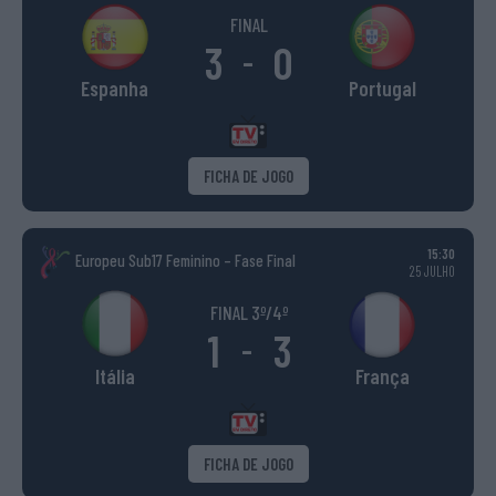
FINAL
3
0
-
Espanha
Portugal
FICHA DE JOGO
15:30
Europeu Sub17 Feminino – Fase Final
25 JULHO
FINAL 3º/4º
1
3
-
Itália
França
FICHA DE JOGO