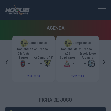
AGENDA
to
Campeonato
Campeonato
são -
Nacional da 3ª Divisão -
Nacional da 3ª Divisão -
T
CR
Zona Norte “B”
Zona Norte “B”
C Infante
ACD
Escola Livre
gueiro
‹
›
Sagres
HA Cambra "B"
Gulpilhares
Azeméis
HC Cas
ouga
-
-
-
-
15/05 01:00
15/05 01:00
FICHA DE JOGO