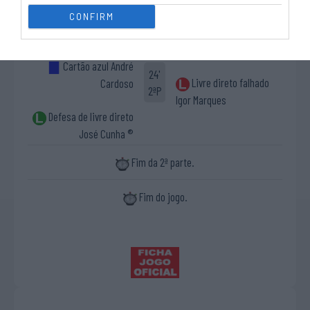
15ª falta de CENAP
23'
CONFIRM
1-4 João Nuno
2ªP
Marques (livre direto)
Cartão azul André
24'
Livre direto falhado
Cardoso
2ªP
Igor Marques
Defesa de livre direto
José Cunha ®
Fim da 2ª parte.
Fim do jogo.