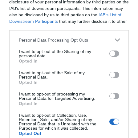
9'
disclosure of your personal information by third parties on the
Livre direto falhado
Águias"
2ªP
IAB’s list of downstream participants. This information may
André Cardoso
also be disclosed by us to third parties on the
IAB’s List of
Defesa de livre direto
Downstream Participants
that may further disclose it to other
Francisco Galveias ®
third parties.
10ª falta de CENAP
Personal Data Processing Opt Outs
11'
0-2 Igor Marques
2ªP
I want to opt-out of the Sharing of my
(livre direto)
personal data.
Opted In
0-3 Igor Marques
14'
Timeout CRC "Os
I want to opt-out of the Sale of my
2ªP
Personal Data.
Águias"
Opted In
Timeout CENAP
18'
I want to opt-out of processing my
Personal Data for Targeted Advertising.
2ªP
Opted In
Cartão azul João
I want to opt-out of Collection, Use,
21'
Retention, Sale, and/or Sharing of my
1-3 Afonso Vincent
Nuno Marques
Personal Data that Is Unrelated with the
2ªP
Purposes for which it was collected.
(livre direto)
Opted Out