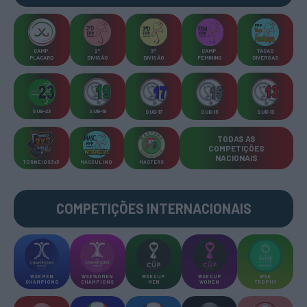
CAMP
.
2ª
3ª
CAMP
.
TAÇAS
PLACARD
DIVISÃO
DIVISÃO
FEMININO
DIVERSAS
SUB-23
SUB-19
SUB-17
SUB-15
SUB-13
TODAS AS
COMPETIÇÕES
NACIONAIS
TORNEIOS 3x3
MASCULINO
MASTERS
COMPETIÇÕES INTERNACIONAIS
WSE MEN
WSE WOMEN
WSE CUP
WSE CUP
WSE
CHAMPIONS
CHAMPIONS
MEN
WOMEN
TROPHY