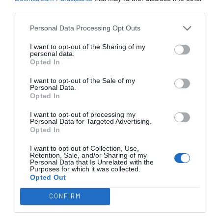
67 - Miguel Cañadillas
7 - Gonzalo Pérez
third parties.
Timeout PAS Alcoy
12'
Personal Data Processing Opt Outs
2ªP
I want to opt-out of the Sharing of my
personal data.
0-1 Pablo del Río
Opted In
17'
Timeout Igualada HC
2ªP
I want to opt-out of the Sale of my
Personal Data.
Opted In
Timeout Igualada HC
20'
I want to opt-out of processing my
2ªP
Personal Data for Targeted Advertising.
Opted In
10ª falta de Igualada
21'
I want to opt-out of Collection, Use,
Livre direto falhado
HC
Retention, Sale, and/or Sharing of my
2ªP
Personal Data that Is Unrelated with the
Ferran Formatjé
Purposes for which it was collected.
Opted Out
Defesa de livre direto
Guillem Torrents ®
CONFIRM
10ª falta de PAS Alcoy
24'
Livre direto falhado