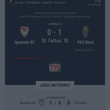
17:00
OK Liga - Fase Regular - Espanha
- Jornada 3
20 OUTUBRO
domingo 20 de outubro de 2024
Pavelló Poliesportiu Les Comes - Igualada, Barcelona
JORNADA 3
0
1
-
10
Faltas
10
Igualada HC
PAS Alcoi
Pablo del Río (1)
Guillem Torrents ® (1)
JOGOS ANTERIORES
22 FEVEREIRO 2026
3
-
0
Igualada HC
PAS Alcoi