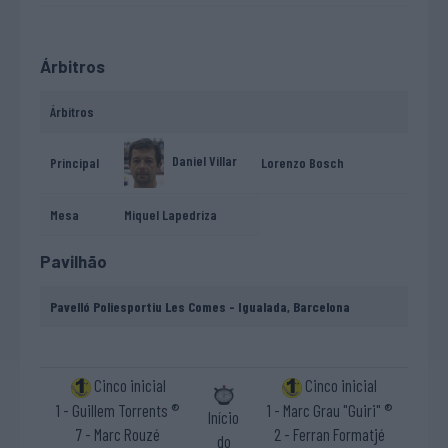
Árbitros
Árbitros
Daniel Villar
Principal
Lorenzo Bosch
Mesa
Miquel Lapedriza
Pavilhão
Pavelló Poliesportiu Les Comes - Igualada, Barcelona
Cinco inicial
Cinco inicial
1 - Guillem Torrents ®
1 - Marc Grau "Guiri" ®
Início
7 - Marc Rouzé
2 - Ferran Formatjé
do