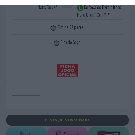
2ªP
Marc Rouzé
Defesa de livre direto
Marc Grau "Guiri" ®
Fim da 2ª parte.
Fim do jogo.
DESTAQUES
DA SEMANA