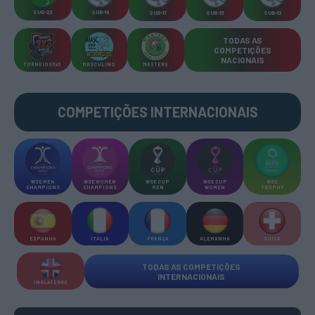
SUB-23
SUB-19
SUB-17
SUB-15
SUB-13
TODAS AS
COMPETIÇÕES
NACIONAIS
TORNEIOS 3x3
MASCULINO
MASTERS
COMPETIÇÕES INTERNACIONAIS
WSE MEN
WSE WOMEN
WSE CUP
WSE CUP
WSE
CHAMPIONS
CHAMPIONS
MEN
WOMEN
TROPHY
ESPANHA
ITÁLIA
FRANÇA
ALEMANHA
SUÍÇA
TODAS AS COMPETIÇÕES
INTERNACIONAIS
INGLATERRA