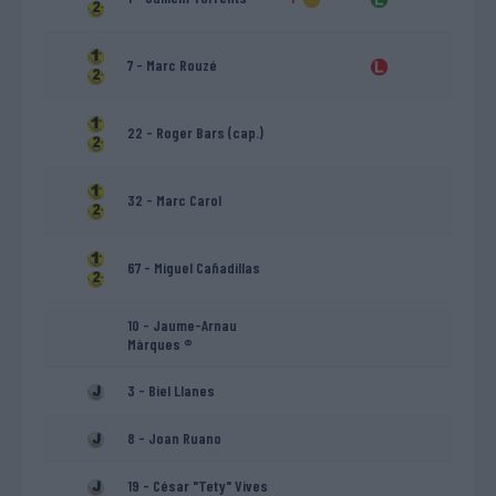
7 - Marc Rouzé
22 - Roger Bars (cap.)
32 - Marc Carol
67 - Miguel Cañadillas
10 - Jaume-Arnau
Màrques ®
3 - Biel Llanes
8 - Joan Ruano
19 - César "Tety" Vives