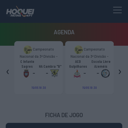
AGENDA
to
Campeonato
Campeonato
são -
Nacional da 3ª Divisão -
Nacional da 3ª Divisão -
T
CR
Zona Norte “B”
Zona Norte “B”
C Infante
ACD
Escola Livre
gueiro
‹
›
Sagres
HA Cambra "B"
Gulpilhares
Azeméis
HC Cas
ouga
-
-
-
-
15/05 18:30
15/05 18:30
FICHA DE JOGO