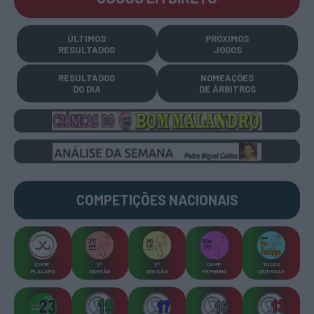
ÚLTIMOS
PRÓXIMOS
RESULTADOS
JOGOS
RESULTADOS
NOMEAÇÕES
DO DIA
DE ÁRBITROS
COMPETIÇÕES
NACIONAIS
CAMP
.
2ª
3ª
CAMP
.
TAÇAS
PLACARD
DIVISÃO
DIVISÃO
FEMININO
DIVERSAS