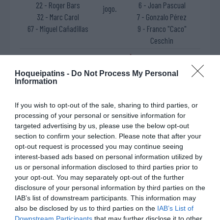
22 - Roger Bars
6 - Joan Pascual
jogo.
32 - Marc Carol
7 - Gonzalo Pérez
67 - Miguel Cañadillas
9 - Franco "Caco"
Ceschin
Timeout PAS Alcoy
11'
Hoqueipatins -
Do Not Process My Personal
1ªP
Information
Timeout Igualada HC
15'
If you wish to opt-out of the sale, sharing to third parties, or
1ªP
processing of your personal or sensitive information for
targeted advertising by us, please use the below opt-out
section to confirm your selection. Please note that after your
Fim da 1ª parte.
opt-out request is processed you may continue seeing
interest-based ads based on personal information utilized by
Cinco inicial
Cinco inicial
us or personal information disclosed to third parties prior to
1 - Guillem Torrents ®
1 - Marc Grau "Guiri" ®
your opt-out. You may separately opt-out of the further
Início
7 - Marc Rouzé
2 - Ferran Formatjé
disclosure of your personal information by third parties on the
da 2ª
IAB’s list of downstream participants. This information may
22 - Roger Bars
5 - Agustín Domínguez
parte.
also be disclosed by us to third parties on the
IAB’s List of
32 - Marc Carol
6 - Joan Pascual
Downstream Participants
that may further disclose it to other