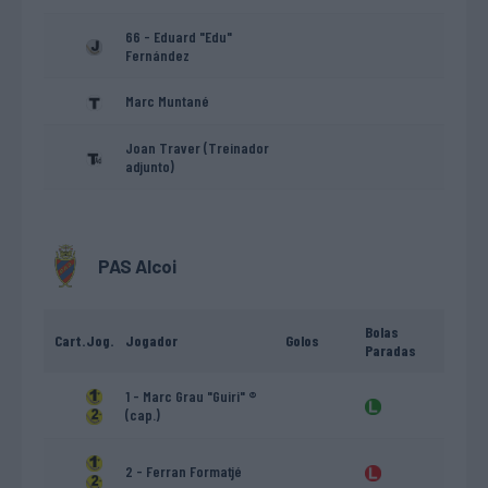
66 - Eduard "Edu"
Fernández
Marc Muntané
Joan Traver (Treinador
adjunto)
PAS Alcoi
Bolas
Cart.
Jog.
Jogador
Golos
Paradas
1 - Marc Grau "Guiri" ®
(cap.)
2 - Ferran Formatjé