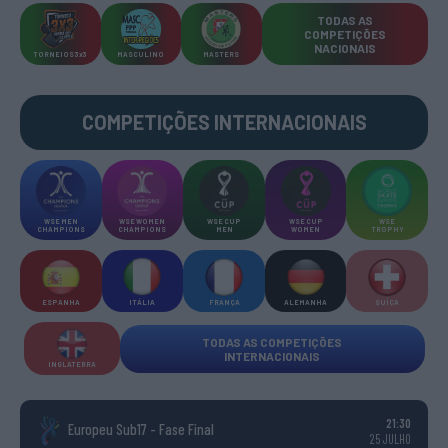
TODAS AS
COMPETIÇÕES
NACIONAIS
TORNEIOS 3x3
MASCULINO
MASTERS
COMPETIÇÕES INTERNACIONAIS
WSE MEN
WSE WOMEN
WSE CUP
WSE CUP
WSE
CHAMPIONS
CHAMPIONS
MEN
WOMEN
TROPHY
ESPANHA
ITÁLIA
FRANÇA
ALEMANHA
SUÍÇA
TODAS AS COMPETIÇÕES
INTERNACIONAIS
INGLATERRA
21:30
Europeu Sub17 - Fase Final
25 JULHO