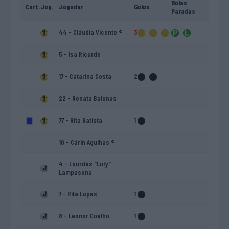
Bolas
Cart.
Jog.
Jogador
Golos
Paradas
44 - Cláudia Vicente ®
3
5 - Isa Ricardo
17 - Catarina Costa
2
22 - Renata Balonas
77 - Rita Batista
1
10 - Cárin Agulhas ®
4 - Lourdes "Luly"
Lampasona
7 - Rita Lopes
1
8 - Leonor Coelho
1