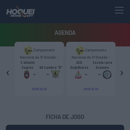
AGENDA
to
Campeonato
Campeonato
são -
Nacional da 3ª Divisão -
Nacional da 3ª Divisão -
T
CR
Zona Norte “B”
Zona Norte “B”
C Infante
ACD
Escola Livre
gueiro
‹
›
Sagres
HA Cambra "B"
Gulpilhares
Azeméis
HC Cas
ouga
-
-
-
-
15/05 18:30
15/05 18:30
FICHA DE JOGO