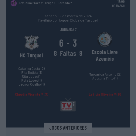
17:00
Feminino Prova 2 - Grupo 1
- Jornada 7
09 MARÇO
sábado 09 de março de 2024
Pavilhão do Hóquei Clube de Turquel
JORNADA 7
6
3
-
Escola Livre
8
Faltas
9
HC Turquel
Azeméis
Catarina Costa (2)
Rita Batista (1)
Margarida António (2)
Rita Lopes (1)
Agustina Pinto (1)
Rute Lopes (1)
Leonor Coelho (1)
Cláudia Vicente ® (3)
Letícia Oliveira ® (6)
JOGOS ANTERIORES