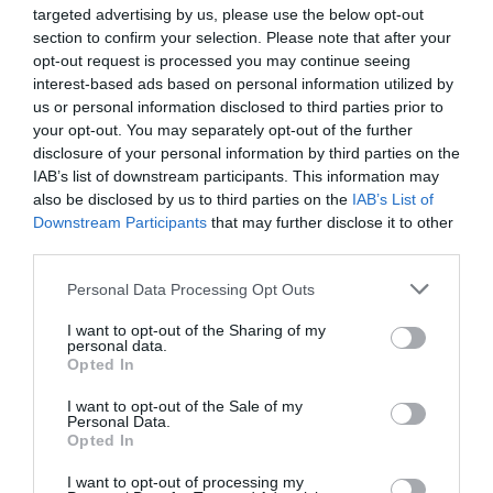
targeted advertising by us, please use the below opt-out
Advertência verbal
22'
section to confirm your selection. Please note that after your
Miguel Resende
1ªP
opt-out request is processed you may continue seeing
interest-based ads based on personal information utilized by
us or personal information disclosed to third parties prior to
Penálti falhado
23'
your opt-out. You may separately opt-out of the further
Defesa de penálti
Andreia Moreira
1ªP
disclosure of your personal information by third parties on the
Cláudia Vicente ®
IAB’s list of downstream participants. This information may
also be disclosed by us to third parties on the
IAB’s List of
Fim da 1ª parte.
Downstream Participants
that may further disclose it to other
third parties.
Início da 2ª parte.
Personal Data Processing Opt Outs
4-1 Margarida António
2'
I want to opt-out of the Sharing of my
personal data.
2ªP
Opted In
Timeout HC Turquel
I want to opt-out of the Sale of my
4'
Personal Data.
Opted In
2ªP
I want to opt-out of processing my