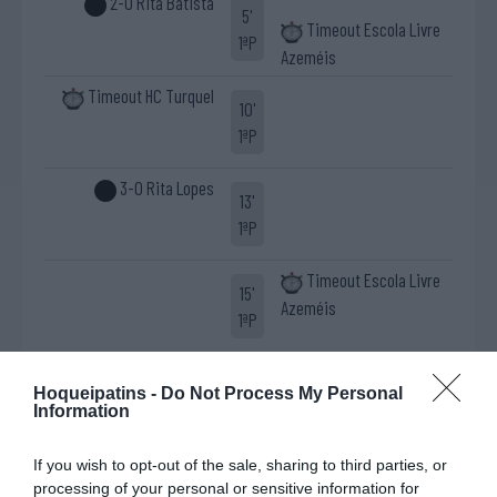
2-0 Rita Batista
5'
Timeout Escola Livre
1ªP
Azeméis
Timeout HC Turquel
10'
1ªP
3-0 Rita Lopes
13'
1ªP
Timeout Escola Livre
15'
Azeméis
1ªP
Penálti falhado Rute
19'
Hoqueipatins -
Do Not Process My Personal
Defesa de penálti
Lopes
1ªP
Information
Letícia Oliveira ®
4-0 Rute Lopes
If you wish to opt-out of the sale, sharing to third parties, or
(recarga)
processing of your personal or sensitive information for