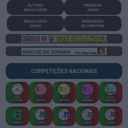
ÚLTIMOS
PRÓXIMOS
RESULTADOS
JOGOS
RESULTADOS
NOMEAÇÕES
DO DIA
DE ÁRBITROS
COMPETIÇÕES
NACIONAIS
CAMP
.
2ª
3ª
CAMP
.
TAÇAS
PLACARD
DIVISÃO
DIVISÃO
FEMININO
DIVERSAS
SUB-23
SUB-19
SUB-17
SUB-15
SUB-13